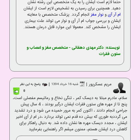
حتما لازم است ایشان را به یک متخصص این رشته نشان
دهید. همچنین برای رسیدن به تشخیص لازم است از ایشان
ام آر آی
و
نوار مغز
انجام گردد. پزشک متخصص با معاینه
ایشان و بررسی جواب ام آر آی و نوار می تواند علت بیماری
ایشان را مشخص کند. معمولا این موارد قابل درمان هستند.
نویسنده:
دکتر مهدی دهقانی
- متخصص مغز و اعصاب و
ستون فقرات
مریم عسکرپور
|
|
شنبه 16 خرداد 1394
پاسخ به این نظر
0
سلام، مادرم مبتلا به دیسک کمر ، تنگی نخاع و رماتیسم مفصلی است،
پنج تا از مهره های ستون فقرات ایشان درگیر بودند ، 4 سال پیش
جراحی انجام دادند ، اکنون کمر به مرور خمیده می شود و درد تشدید
می گرددبه طوری که بیش ده قدم نمی تواند بردارد ،در ام ار آی اخیر
ایشان ، مجدد دیسک مهره ها نشان داده شد. به دنبال راهکار برای
کاهش درد ایشان هستم، ممنون میشم اگر راهنمایی بفرمایید