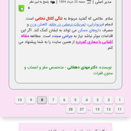
مدیر اصلی
|
|
جمعه 22 خرداد 1394
پاسخ به این نظر
0
سلام. علائمی که گفتید مربوط به
تنگی کانال نخاعی
است.
انجام
فیزیوتراپی
،
تمرینات نرمشی در خانه
،
کاهش وزن
و
مصرف
داروهای مسکن
می تواند به ایشان کمک کند. اگر این
اقدامات موثر نباشد نیاز به
جراحی مجدد
است. مطالعه
مقاله
آشنایی با بیماری کمردرد
از همین سایت را به شما پیشنهاد می
کنم.
نویسنده:
دکتر مهدی دهقانی
- متخصص مغز و اعصاب و
ستون فقرات
10
9
8
7
6
5
4
3
2
1
28
27
...
13
12
11