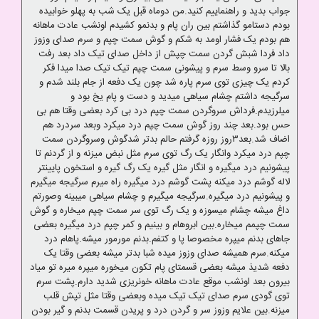
جواب بدید و راهنماییم کنید.من دوماه قبل یک شب به پهلو خوابیده
بودم دستامو گذاشتم بین ران پام و بدنمو کشیدم اونشب عادت ماهانه
هم بودم یک فشار اومد به شکم و گوش سمت چپم و سرم صدای وزوز
داد فردا شبش گردن سمت چپش از داخل صدای تیک داد بعد رفت
بالا تا سرو وسط سرم و پیشونی سمت چپم تیک تیک صدا میدا فکر
کردم یک چیزی توی سرم پاره شد چون یک دفعه از جام بلند شدم و
سرگیجه داشتم چشام سیاهی میدید و دست و پام یخ بود و
میلرزیدم.فرداش سروگردن سمت چپم درد بی کرد بعضی وقتا هم بی
حس بود.بعد چند روز گوش سمت چپم درد میکرد وبعد سردرد هم
اضاف شد.بعد۳روز روزه گرفتم حالم بدتر شدگوش وسروگردن سمت
چپم درد میکرد وانگار یک رگ توی سرم مثل نبض میزنه و از گردنم تا
پیشونیم درد میگیره و انگار مثل گیره یک رگ گیره و استخون پایینتر
لاله گوشم درد میکنه پشت گوشم درد میگیره راه میرم سرگیجه میگیرم
و پیشونیم درد میگیره.سرگیجه میگیرم و چشام سیاهی میبینه وصورتم
داغ میشه چشام میسوزه و یک رگ توی سر سمت چپم میخاره و گوش
سمت چپمم میخاره.بین ابروهام و بینیم و کمر چپم درد میگیره بعضی
جاهای بدنم میپره مخصوصا پا و کتفم.بدنم مورمور میشه.پاهام درد
میکنه.سرم همیشه صدای وزوز میده شبا بدتر میشه بعضی وقتا یک
دفعه شدیذ میشه بعضی قسمتای پام تکون میخوره میپره میره تو میاد
بیرون بعد اونشب موقع عادت ماهانه خونریزی شدید دارم.پشت سرم
توی گودی سرم صدای تیک تیک میده وبعضی وقتا مثل تپش قلب
میزنه.بین علایم وزوز سر و گردن درد و پریدن قسمت بدنم و گیر بودن