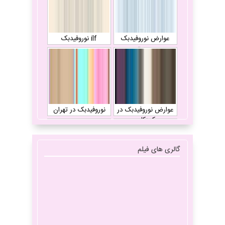
عوارض نوروفیدبک
ilf نوروفیدبک
چیست
عوارض نوروفیدبک در
نوروفیدبک در تهران
کودکان
گالری های فیلم
آیا نوروفیدبک تاثیر
انواع میگرن
دارد؟