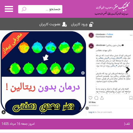
ورود کاربران
عضویت کاربران
Previous
Next
تلفن مطب: 0214447
|
امروز جمعه 16 مرداد 1405