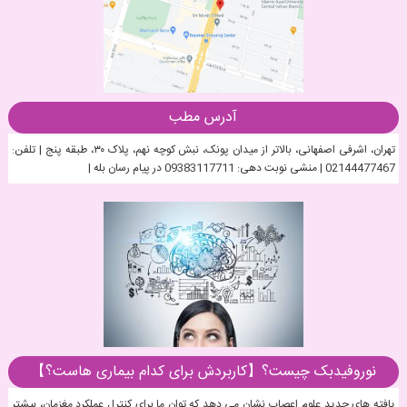
آدرس مطب
تهران، اشرفی اصفهانی، بالاتر از میدان پونک، نبش کوچه نهم، پلاک ۳۰، طبقه پنج | تلفن:
02144477467 | منشی نوبت دهی: 09383117711 در پیام رسان بله |
نوروفیدبک چیست؟【کاربردش برای کدام بیماری هاست؟】
یافته های جدید علوم اعصاب نشان می دهد که توان ما برای کنترل عملکرد مغزمان، بیشتر