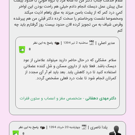
سلام خدمت جناب دكتر من ٦٥ساله مرد با گروه خوني o حدود بيست
سال پيش عمل ديسك انجام دادم خيلي هم راحت بودن اين اواخر
كمي درد كمر كه از پشت باسن ميزند به ساق پاهام اذيت ميكند
ومخصوصا نشست وبرخاستم را سخت كرده دكتر قبلي من هم پيرشده
وقرص شياف به من تجويز كرده الان حدود بيست روز گرفتارم بايد چه
كنم
مدیر اصلی
|
|
ﺳﻪشنبه 2 تير 1394
پاسخ به این نظر
0
سلام. مشکلی که در حال حاضر دارید میتواند علامتی از عود
دیسک باشد. فعلا باید از داروی مسکن و شل کننده عضلانی
استفاده کنید تا درد کاهش یابد. بعد باید ام آر آی مجدد از
کمرتان انجام شود تا علت درد فعلی مشخص گردد.
دکتر مهدی دهقانی
- متخصص مغز و اعصاب و ستون فقرات
یلدا ناصری
|
|
چهارشنبه 20 خرداد 1394
پاسخ به این نظر
0