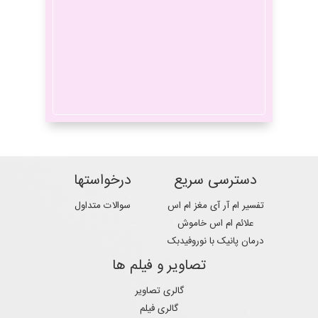
علت خواب رفتن مغز
سردرد
چیست
میگرن
ریتالین
دسترسی سریع
درخواستها
تفسیر ام آر آی مغز ام اس
سوالات متداول
علائم ام اس خاموش
آتروفی مغز
ام اس
درمان پانیک با نوروفیدبک
تصاویر و فیلم ها
گالری تصاویر
گالری فیلم