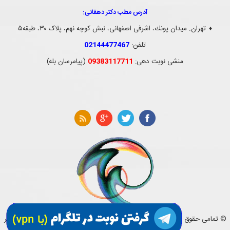
آدرس مطب دکتر دهقانی:
نوروتراپی
نوروپلاستیستی
تهران. ميدان پونك، اشرفی اصفهانی، نبش کوچه نهم، پلاک ۳۰، طبقه۵
♦
تلفن:
02144477467
منشی نوبت دهی:
09383117711
(پیامرسان بله)
تشنج (صرع)
دیسک گردن
دیسک کمر
طب سنتی
© تمامی حقوق این وب سایت متعلق به کلینیک مغز و اعصاب و ستون فقرات دکتر
مهدی دهقانی می باشد.