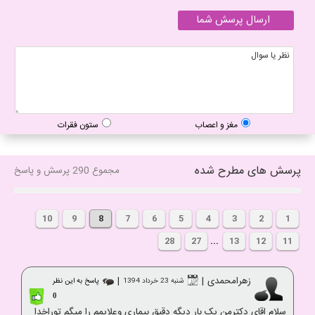
مغز و اعصاب
ستون فقرات
پرسش های مطرح شده
مجموع 290 پرسش و پاسخ
10
9
8
7
6
5
4
3
2
1
28
27
...
13
12
11
زهرامحمدی
|
|
شنبه 23 خرداد 1394
پاسخ به این نظر
0
سلام اقای دکترمن یک بار دیگه دقیق بیماری وعلایمم را میگم توراخدا