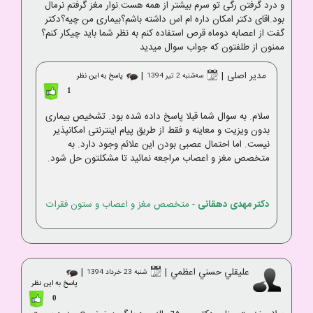
و درد گرفتن رگی تو سرم بیشتر از همه هست.نوار مغز گرفتم نرمال
بود.اقای دکتر امکان داره ام اس داشته باشم؟بیماری من چیه؟دکتر
گفت از اعصابه دوماه قرص استفاده کنم به نظر شما باید چیکار کنم؟
ممنون از طلفتون که جواب سوال میدید
مدیر اصلی
|
|
ﺳﻪشنبه 2 تير 1394
پاسخ به این نظر
1
سلام. به سوال شما قبلا پاسخ داده شده بود. تشخیص بیماری
بدون ویزیت و معاینه و فقط از طریق پیام اینترنتی امکانپذیر
نیست. اما احتمال عصبی بودن این علائم وجود دارد. به
متخصص مغز و اعصاب مراجعه نمائید تا مشکلتون حل شود.
دکتر مهدی دهقانی
- متخصص مغز و اعصاب و ستون فقرات
عليقلي حسني اعظمي
|
|
شنبه 23 خرداد 1394
پاسخ به این نظر
0