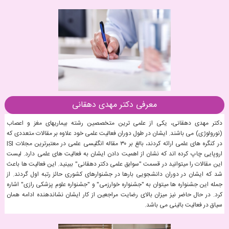
معرفی دکتر مهدی دهقانی
دکتر مهدی دهقانی، یکی از علمی ترین متخصصین رشته بیماریهای مغز و اعصاب
(نورولوژی) می باشند. ایشان در طول دوران فعالیت علمی خود علاوه بر مقالات متعددی که
در کنگره های علمی ارائه کردند، بالغ بر ۳۰ مقاله انگلیسی علمی در معتبرترین مجلات ISI
اروپایی چاپ کرده اند که نشان از اهمیت دادن ایشان به فعالیت های علمی دارد. لیست
این مقالات را میتوانید در قسمت "سوابق علمی دکتر دهقانی" ببینید. این فعالیت ها باعث
شد که ایشان در دوران دانشجویی بارها در جشنوارهای کشوری حائز رتبه اول گردند. از
جمله این جشنواره ها میتوان به "جشنواره خوارزمی" و "جشنواره علوم پزشکی رازی" اشاره
کرد. در حال حاضر نیز میزان بالای رضایت مراجعین از کار ایشان نشاندهنده ادامه همان
سیاق در فعالیت بالینی می باشد.