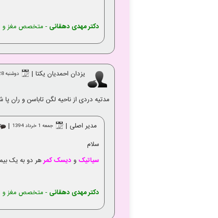
دکتر مهدی دهقانی
- متخصص مغز و ا
یزدان احمدیان یکتا
|
دوشنبه 28 ارديبهشت 1394
مدتیه دردی از ناحیه لگن تاباسن و ران پا 
مدیر اصلی
|
|
جمعه 1 خرداد 1394
سلام
سیاتیک
و
دیسک کمر
هر دو به یک بیما
دکتر مهدی دهقانی
- متخصص مغز و ا