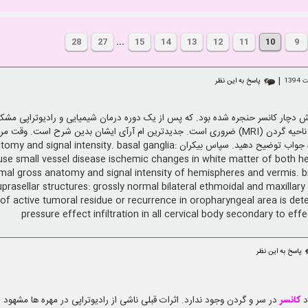
28
27
...
15
14
13
12
11
10
9
|
پاسخ به این نظر
یش دچار کانسر حنجره شده بود. که پس از یک دوره درمان شیمیایی و رادیوتراپی مش
دستور پزشک هر شش ماه یک بار چکاپ از ناحیه گردن (MRI) ضروری است. جدیدترین ام آرآی ایشان بد
قبل از مراجعه به دکتر خودشان، کمی درباره جواب توضیح دهید. سپاس بیکران basal ganglia
ffuse small vessel disease ischemic changes in white matter of both
mal gross anatomy and signal intensity of hemispheres and vermis. b
suprasellar structures: grossly normal bilateral ethmoidal and maxillary
f active tumoral residue or recurrence in oropharyngeal area is det
pressure effect infiltration in all cervical body secondary to eff
پاسخ به این نظر
د
کانسر
در سر و گردن وجود ندارد. اثرات قبلی ناشی از رادیوتراپی در مهره ها مشهود ا