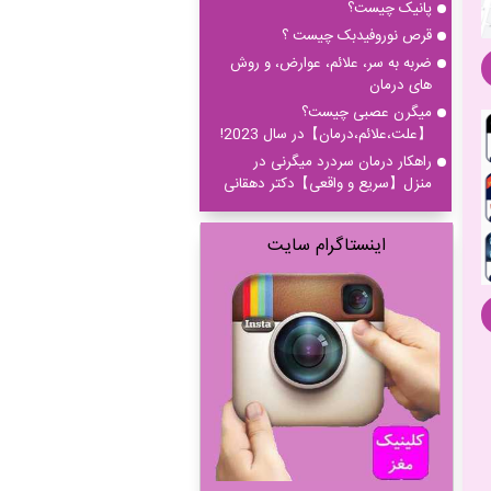
پانیک چیست؟
قرص نوروفیدبک چیست ؟
ضربه به سر، علائم، عوارض، و روش
های درمان
میگرن عصبی چیست؟
【علت،علائم،درمان】در سال 2023!
راهکار درمان سردرد میگرنی در
منزل【سریع و واقعی】دکتر دهقانی
اینستاگرام سایت