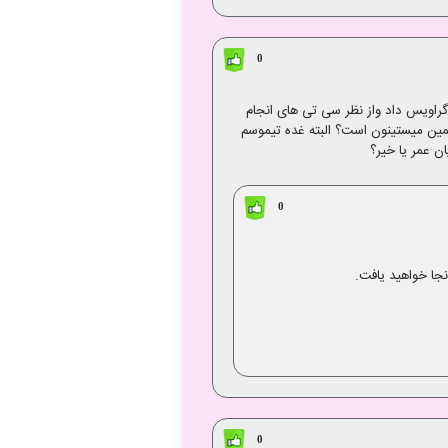
0
راویس داد واز نظر سی تی های انجام
همین میستینون است؟ البته غده تیموسم
ن عمر یا خیر؟
0
0