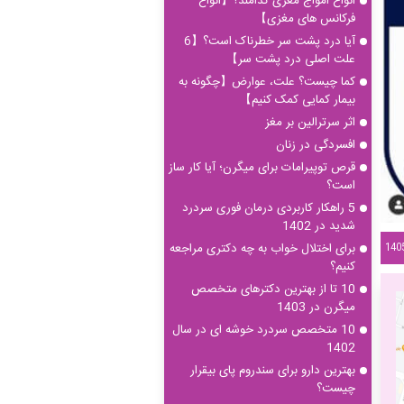
انواع امواج مغزی کدامند؟【انواع
فرکانس های مغزی】
آیا درد پشت سر خطرناک است؟【6
علت اصلی درد پشت سر】
کما چیست؟ علت، عوارض【چگونه به
بیمار کمایی کمک کنیم】
اثر سرترالین بر مغز
افسردگی در زنان
قرص توپیرامات برای میگرن؛ آیا کار ساز
است؟
5 راهکار کاربردی درمان فوری سردرد
شدید در 1402
برای اختلال خواب به چه دکتری مراجعه
کنیم؟
10 تا از بهترین دکترهای متخصص
میگرن در 1403
10 متخصص سردرد خوشه ای در سال
1402
بهترین دارو برای سندروم پای بیقرار
چیست؟