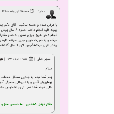
ناهید
|
|
جمعه 25 ارديبهشت 1394
پیوند کلیه ان
انجام دادن هیچ چیزی نشون نداده و دکترا
میکنه و به صورت خیلی جزیی حرکتم داره و
چقدر طول میکشه؟چون الان 1 سال گذشته و هیچ بهبودی حاصل نشده..
مدیر اصلی
|
|
جمعه 1 خرداد 1394
سلام
پدر شما مبتلا به چندین مشکل مختلف م
بیماریهای قبلی و یا داروهای مصرفی آنه
های انجام شده نمی توان تشخیص خاصی را
دکتر مهدی دهقانی
- متخصص مغز و ا