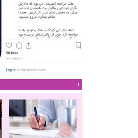
تلفن نوبت دهی: 09383117
|