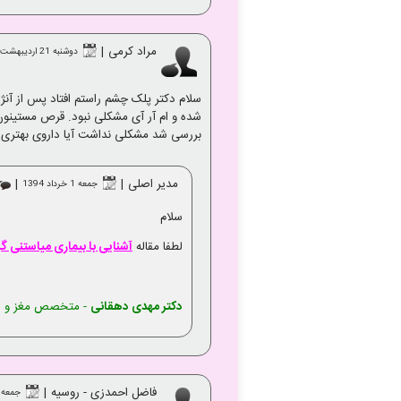
مراد کرمی
|
دوشنبه 21 ارديبهشت 1394
سلام دکتر پلک چشم راستم افتاد پس از آن
شده و ام آر آی مشکلی نبود. قرص مستینون 
بررسی شد مشکلی نداشت آیا داروی بهتری وج
مدیر اصلی
|
|
جمعه 1 خرداد 1394
سلام
لطفا مقاله
آشنایی با بیماری میاستنی 
دکتر مهدی دهقانی
- متخصص مغز و ا
فاضل احمدزی - روسیه
|
جمعه 18 ارديبهشت 394