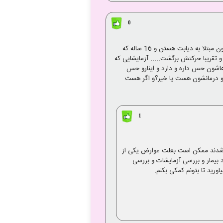
0
با عرض سلام و خسته نباشید...اقای دکتر پدر من 49 سال دارند و 1 سال پیش بطور ناگهانی کل بدنشون از کار افتاد. در ضمن ایشون مبتلا به دیابت هستن و 16 ساله که
هتر شد و تقریبا حرکتش برگشت..... آزمایشایی که
هاشون حس داره و دارد و اینارو حس
 و درمانشون هست یا خیر؟و اگر هست
1
لا شدند ممکن است بعلت عوارض یکی از
د بیمار و بررسی آزمایشات و بررسی
رید تا بتونم کمکی بکنم.