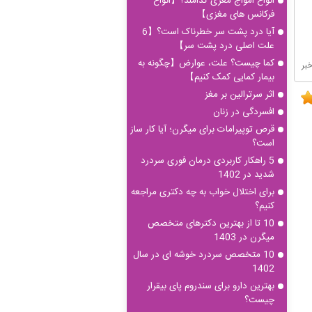
انواع امواج مغزی کدامند؟【انواع
فرکانس های مغزی】
آیا درد پشت سر خطرناک است؟【6
علت اصلی درد پشت سر】
کما چیست؟ علت، عوارض【چگونه به
بیمار کمایی کمک کنیم】
اثر سرترالین بر مغز
افسردگی در زنان
قرص توپیرامات برای میگرن؛ آیا کار ساز
است؟
5 راهکار کاربردی درمان فوری سردرد
شدید در 1402
برای اختلال خواب به چه دکتری مراجعه
کنیم؟
10 تا از بهترین دکترهای متخصص
میگرن در 1403
10 متخصص سردرد خوشه ای در سال
1402
بهترین دارو برای سندروم پای بیقرار
چیست؟