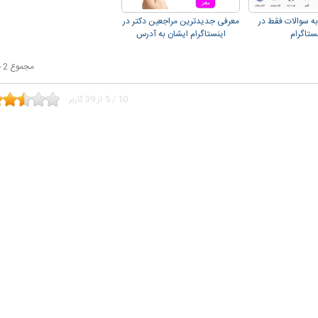
ه سوالات فقط در
معرفی جدیدترین مراجعین دکتر در
ستاگرام
اینستاگرام ایشان به آدرس
ClinicBrain@
مجموع 2 خبر
10
/
5
از
39
کاربر