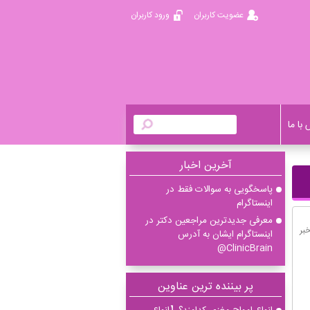
عضویت کاربران
ورود کاربران
با ما
آخرين اخبار
پاسخگویی به سوالات فقط در
اینستاگرام
معرفی جدیدترین مراجعین دکتر در
اینستاگرام ایشان به آدرس
ClinicBrain@
پر بیننده ترین عناوین