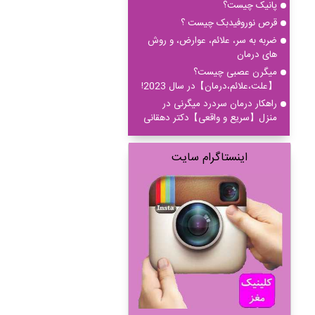
پانیک چیست؟
قرص نوروفیدبک چیست ؟
ضربه به سر، علائم، عوارض، و روش
های درمان
میگرن عصبی چیست؟
【علت،علائم،درمان】در سال 2023!
راهکار درمان سردرد میگرنی در
منزل【سریع و واقعی】دکتر دهقانی
اینستاگرام سایت