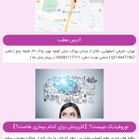
آدرس مطب
تهران، اشرفی اصفهانی، بالاتر از میدان پونک، نبش کوچه نهم، پلاک ۳۰، طبقه پنج | تلفن:
02144477467 | منشی نوبت دهی: 09383117711 در پیام رسان بله |
نوروفیدبک چیست؟【کاربردش برای کدام بیماری هاست؟】
یافته های جدید علوم اعصاب نشان می دهد که توان ما برای کنترل عملکرد مغزمان، بیشتر