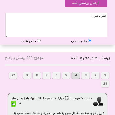
مغز و اعصاب
ستون فقرات
پرسش های مطرح شده
مجموع 290 پرسش و پاسخ
27
...
9
8
7
6
5
4
3
2
1
28
فاطمه خسروی
|
|
چهارشنبه 21 مرداد 1394
پاسخ به این نظر
0
درروز دو یا سه بار تعادل بدن به هم می خورد و حالت عقب عقب به