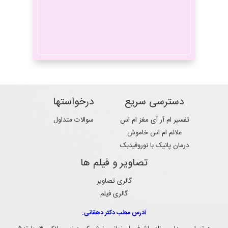
علت خواب رفتن مغز
سردرد
چیست
میگرن
ریتالین
دسترسی سریع
درخواستها
تفسیر ام آر آی مغز ام اس
سوالات متداول
علائم ام اس خاموش
آتروفی مغز
ام اس
درمان پانیک با نوروفیدبک
تصاویر و فیلم ها
گالری تصاویر
گالری فیلم
آدرس مطب دکتر دهقانی:
نوروتراپی
نوروپلاستیستی