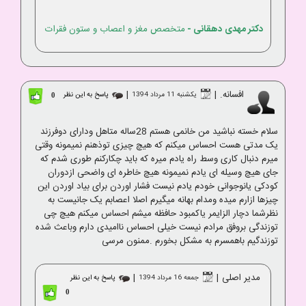
دکتر مهدی دهقانی
-
متخصص مغز و اعصاب و ستون فقرات
افسانه.
|
|
یکشنبه 11 مرداد 1394
پاسخ به این نظر
0
سلام خسته نباشید من خانمی هستم 28ساله متاهل ودارای دوفرزند
یک مدتی هست احساس میکنم که هیچ چیزی توذهنم نمیمونه وقتی
میرم دنبال کاری وسط راه یادم میره که باید چکارکنم طوری شدم که
جای هیچ وسیله ای یادم نمیمونه هیچ خاطره ای واضحی ازدوران
کودکی یانوجوانی خودم یادم نیست فشار اوردن برای بیاد اوردن این
چیزها ازارم میده ومدام بهانه میگیرم اصلا اعصابم یک جانیست به
نظرشما دچار الزایمر یاکمبود حافظه میشم احساس میکنم هیچ چی
توزندگی بروفق مرادم نیست خیلی احساس ناامیدی دارم وباعث شده
توزندگیم باهمسرم به مشکل بخورم .ممنون مرسی
مدیر اصلی
|
|
جمعه 16 مرداد 1394
پاسخ به این نظر
0