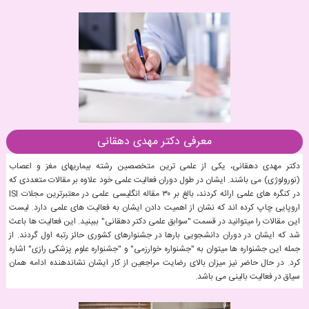
معرفی دکتر مهدی دهقانی
دکتر مهدی دهقانی، یکی از علمی ترین متخصصین رشته بیماریهای مغز و اعصاب
(نورولوژی) می باشند. ایشان در طول دوران فعالیت علمی خود علاوه بر مقالات متعددی که
در کنگره های علمی ارائه کردند، بالغ بر ۳۰ مقاله انگلیسی علمی در معتبرترین مجلات ISI
اروپایی چاپ کرده اند که نشان از اهمیت دادن ایشان به فعالیت های علمی دارد. لیست
این مقالات را میتوانید در قسمت "سوابق علمی دکتر دهقانی" ببینید. این فعالیت ها باعث
شد که ایشان در دوران دانشجویی بارها در جشنوارهای کشوری حائز رتبه اول گردند. از
جمله این جشنواره ها میتوان به "جشنواره خوارزمی" و "جشنواره علوم پزشکی رازی" اشاره
کرد. در حال حاضر نیز میزان بالای رضایت مراجعین از کار ایشان نشاندهنده ادامه همان
سیاق در فعالیت بالینی می باشد.