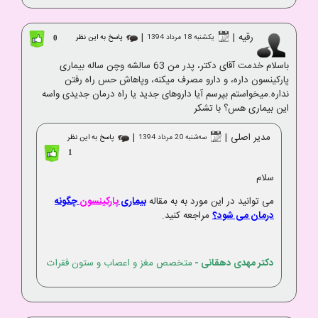
رقیه
|
|
یکشنبه 18 مرداد 1394
پاسخ به این نظر
0
باسلام خدمت آقای دکتر، پدر من 63 سالشه وچن ساله بیماری
پارکینسون داره، و دارو مصرف میکنه، وپاهاش حس راه رفتن
نداره.میخواستم بپرسم آیا داروهای جدید یا راه درمان جدیدی واسه
این بیماری هس؟ با تشکر
مدیر اصلی
|
|
ﺳﻪشنبه 20 مرداد 1394
پاسخ به این نظر
1
سلام
می توانید در این مورد به به مقاله
بیماری
پارکینسون
چگونه
درمان می شود؟
مراجعه کنید.
دکتر مهدی دهقانی
-
متخصص مغز و اعصاب و ستون فقرات