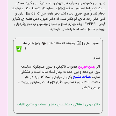
زمین می خوردبدون سرگیجه و تهوع و علائم دیگر می گوید سستی
درعضلات پاها احساس میگنم MRI دربیمارستان توسط دکتر و نوارمغز
انجام شد و هیچ چیزی دیده نشد بجز علائم سن که 68 سال دارد و
کمی مغز ازحد عادی کوچکتر شده که دکتر آمپول دس هفته ای یکبارو
قرض LEVEBEL یک چهارم صبح و شب و ویتامین ب تجویزکردولی
بهبودی حاصل نشد لطفا راهنمایی فرمائید.
مدیر اصلی
|
|
چهارشنبه 21 مرداد 1394
پاسخ به این نظر
1
سلام
اگر
زمین خوردن
بصورت ناگهانی و بدون هیچگونه سرگیجه
روی می دهد و بین حملات بیمار کاملا سالم است و مشکلی
ندارد،
حملات تشنج
یکی از مواردی است که باید در نظر
داشت. البته برای تشخیص دقیق لازم است بیمارتان ویزیت و
بررسی شوند.
دکتر مهدی دهقانی
-
متخصص مغز و اعصاب و ستون فقرات