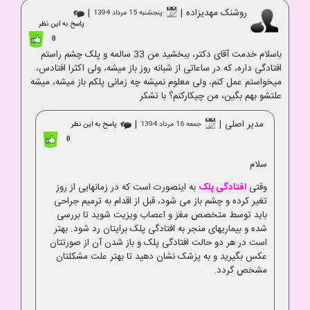
روشنک مهدیزاده
|
|
پنجشنبه 15 مرداد 1394
پاسخ به این نظر
0
باسلام خدمت آقای دکتر، ببخشید من 33 سالمه و پلک چشم راستم
افتادگی داره، که در ساعاتی از شبانه روز باز میشه، ولی اکثرا افتادس،
میخواستم عمل کنم، ولی معلوم نمیشه چه زمانی پلکم باز میشه، میشه
علتشو بهم بگین، من چیکارکنم؟ با تشکر
مدیر اصلی
|
|
جمعه 16 مرداد 1394
پاسخ به این نظر
0
سلام
وقتی
افتادگی پلک
به اینصورت است که در زمانهایی از روز
تغیر کرده و چشم باز می شود، قبل از اقدام به ترمیم جراحی
باید توسط متخصص مغز و اعصاب ویزیت شوید تا بررسی
شده و بیماریهای منجر به افتادگی پلک برایتان رد شود. بهتر
است در هر دو حالت افتادگی پلک و باز شدن آن از صورتتان
عکس بگیرید و به پزشک نشان دهید تا بهتر علت مشکلتان
مشخص گردد.