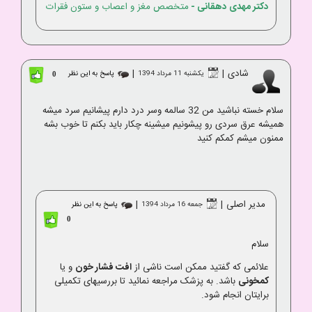
دکتر مهدی دهقانی
-
متخصص مغز و اعصاب و ستون فقرات
شادی
|
|
یکشنبه 11 مرداد 1394
پاسخ به این نظر
0
سلام خسته نباشید من 32 سالمه وسر درد دارم پیشانیم سرد میشه
همیشه عرق سردی رو پیشونیم میشینه چکار باید بکنم تا خوب بشه
ممنون میشم کمکم کنید
مدیر اصلی
|
|
جمعه 16 مرداد 1394
پاسخ به این نظر
0
سلام
علائمی که گفتید ممکن است ناشی از
افت فشار خون
و یا
کمخونی
باشد. به پزشک مراجعه نمائید تا بررسیهای تکمیلی
برایتان انجام شود.