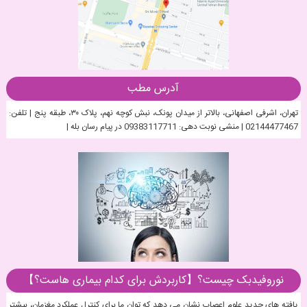
آدرس مطب
تهران، اشرفی اصفهانی، بالاتر از میدان پونک، نبش کوچه نهم، پلاک ۳۰، طبقه پنج | تلفن:
02144477467 | منشی نوبت دهی: 09383117711 در پیام رسان بله |
نوروفیدبک چیست؟【کاربردش برای کدام بیماری هاست؟】
یافته های جدید علوم اعصاب نشان می دهد که توان ما برای کنترل عملکرد مغزمان، بیشتر