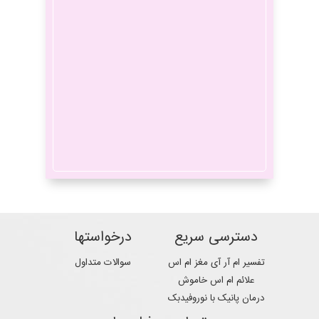
دارد؟
علت خواب رفتن مغز
سردرد
چیست
میگرن
ریتالین
دسترسی سریع
درخواستها
تفسیر ام آر آی مغز ام اس
سوالات متداول
علائم ام اس خاموش
آتروفی مغز
ام اس
درمان پانیک با نوروفیدبک