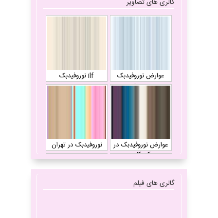
گالری های تصاویر
عوارض نوروفیدبک
ilf نوروفیدبک
چیست
عوارض نوروفیدبک در
نوروفیدبک در تهران
کودکان
گالری های فیلم
آیا نوروفیدبک تاثیر
انواع میگرن