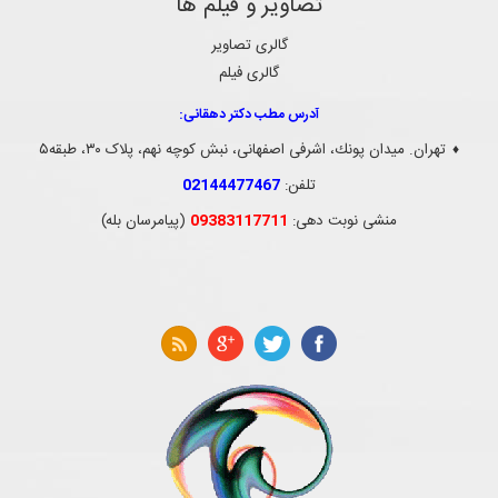
تصاویر و فیلم ها
گالری تصاویر
گالری فیلم
آدرس مطب دکتر دهقانی:
نوروتراپی
نوروپلاستیستی
تهران. ميدان پونك، اشرفی اصفهانی، نبش کوچه نهم، پلاک ۳۰، طبقه۵
♦
تلفن:
02144477467
منشی نوبت دهی:
09383117711
(پیامرسان بله)
تشنج (صرع)
دیسک گردن
دیسک کمر
طب سنتی