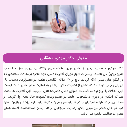
معرفی دکتر مهدی دهقانی
دکتر مهدی دهقانی، یکی از علمی ترین متخصصین رشته بیماریهای مغز و اعصاب
(نورولوژی) می باشند. ایشان در طول دوران فعالیت علمی خود علاوه بر مقالات متعددی که
در کنگره های علمی ارائه کردند، بالغ بر ۳۰ مقاله انگلیسی علمی در معتبرترین مجلات ISI
اروپایی چاپ کرده اند که نشان از اهمیت دادن ایشان به فعالیت های علمی دارد. لیست
این مقالات را میتوانید در قسمت "سوابق علمی دکتر دهقانی" ببینید. این فعالیت ها باعث
شد که ایشان در دوران دانشجویی بارها در جشنوارهای کشوری حائز رتبه اول گردند. از
جمله این جشنواره ها میتوان به "جشنواره خوارزمی" و "جشنواره علوم پزشکی رازی" اشاره
کرد. در حال حاضر نیز میزان بالای رضایت مراجعین از کار ایشان نشاندهنده ادامه همان
سیاق در فعالیت بالینی می باشد.