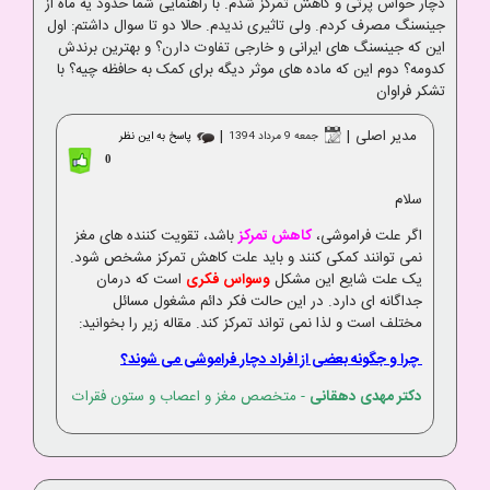
دچار حواس پرتی و کاهش تمرکز شدم. با راهنمایی شما حدود یه ماه از
جینسنگ مصرف کردم. ولی تاثیری ندیدم. حالا دو تا سوال داشتم: اول
این که جینسنگ های ایرانی و خارجی تفاوت دارن؟ و بهترین برندش
کدومه؟ دوم این که ماده های موثر دیگه برای کمک به حافظه چیه؟ با
تشکر فراوان
مدیر اصلی
|
|
جمعه 9 مرداد 1394
پاسخ به این نظر
0
سلام
اگر علت فراموشی،
کاهش تمرکز
باشد، تقویت کننده های مغز
نمی توانند کمکی کنند و باید علت کاهش تمرکز مشخص شود.
یک علت شایع این مشکل
وسواس فکری
است که درمان
جداگانه ای دارد. در این حالت فکر دائم مشغول مسائل
مختلف است و لذا نمی تواند تمرکز کند. مقاله زیر را بخوانید:
چرا و جگونه بعضی از افراد دچار فراموشی می شوند؟
دکتر مهدی دهقانی
- متخصص مغز و اعصاب و ستون فقرات