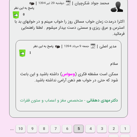
محمد جواد شکرچیان
|
|
دوشنبه 29 تير 1394
پاسخ به این نظر
0
اکثرا درمدت زمان خواب مسائل روز را خواب میبنم و در خوابهای بد با
استرس و عرق ریزی و سستی دست بیدار میشوم . لطقا راهنمایی
فرمائید.
مدیر اصلی
|
|
جمعه 9 مرداد 1394
پاسخ به این نظر
1
سلام
ممکن است مشغله فکری (
وسواس
) داشته باشید و این باعث
شود که حتی در خواب هم ذهن آرامی نداشته باشید.
دکتر مهدی دهقانی
- متخصص مغز و اعصاب و ستون فقرات
...
10
9
8
7
6
5
4
3
2
1