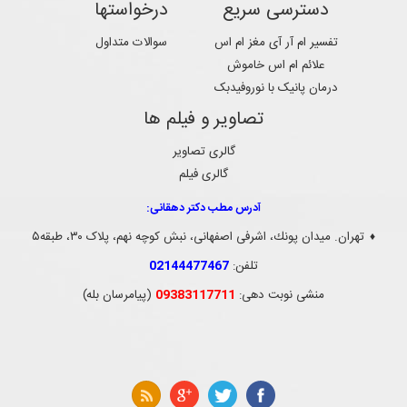
دسترسی سریع
درخواستها
تفسیر ام آر آی مغز ام اس
سوالات متداول
علائم ام اس خاموش
درمان پانیک با نوروفیدبک
تصاویر و فیلم ها
گالری تصاویر
گالری فیلم
آدرس مطب دکتر دهقانی:
تهران. ميدان پونك، اشرفی اصفهانی، نبش کوچه نهم، پلاک ۳۰، طبقه۵
♦
تلفن:
02144477467
منشی نوبت دهی:
09383117711
(پیامرسان بله)