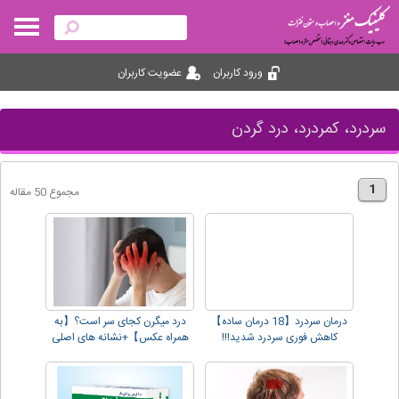
ورود کاربران
عضویت کاربران
سردرد، کمردرد، درد گردن
1
مجموع 50 مقاله
درمان سردرد【18 درمان ساده】
درد میگرن کجای سر است؟【به
کاهش فوری سردرد شدید!!!
همراه عکس】+نشانه های اصلی