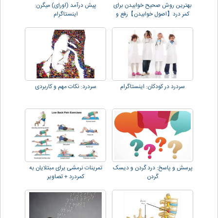
بهترین روش صحیح خوابیدن برای
پیش درآمد (اورای) میگرن:
کمر درد【اصول خوابیدن】رفع و
اینستاگرام
کاهش درد
سردرد در کودکان: اینستاگرام
سردرد: نکات مهم و کاربردی
پرسش و پاسخ: درد گردن و دیسک
تمرینات نرمشی برای مبتلایان به
گردن
کمردرد + تصاویر