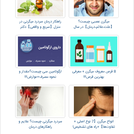
میگرن عصبی چیست؟
راهکار درمان سردرد میگرنی در
【علت،علائم،درمان】در سال
منزل【سریع و واقعی】دکتر
2023!
دهقانی
8 قرص معروف میگرن + معرفی
ارگوتامین سی چیست؟مقدار و
بهترین قرص!!!
نحوه مصرف+عوارض!!!
انواع میگرن【7 نوع اصلی +
سردرد میگرنی چیست؟ علایم و
تفاوت‌ها】+راه های تشخیص!
راهکارهای درمان