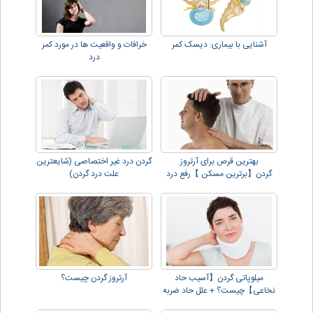
آشنایی با بیماری: دیسک کمر
خرافات و واقعیت ها در مورد کمر
درد
بهترین قرص برای آرتروز
گردن درد غیر اختصاصی (شایعترین
گردن【برترین مسکن 】رفع درد
علت درد گردن)
گردن و دیسک!!
میلوپاتی گردن【آسیب حاد
آرتروز گردن چیست؟
نخاعی】چیست؟ + علل حاد ضربه
اي !!