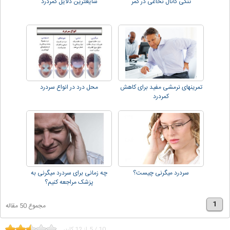
تنگی کانال نخاعی در کمر
شایعترین دلایل کمردرد
تمرینهای نرمشی مفید برای کاهش
محل درد در انواع سردرد
کمردرد
سردرد میگرنی چیست؟
چه زمانی برای سردرد میگرنی به
پزشک مراجعه کنیم؟
1
مجموع 50 مقاله
10
/
5
از
12
کاربر