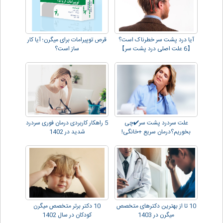
آیا درد پشت سر خطرناک است؟
قرص توپیرامات برای میگرن؛ آیا کار
【6 علت اصلی درد پشت سر】
ساز است؟
علت سردرد پشت سر✔️چی
5 راهکار کاربردی درمان فوری سردرد
بخوریم؟درمان سریع +خانگی!
شدید در 1402
10 تا از بهترین دکترهای متخصص
10 دکتر برتر متخصص میگرن
میگرن در 1403
کودکان در سال 1402