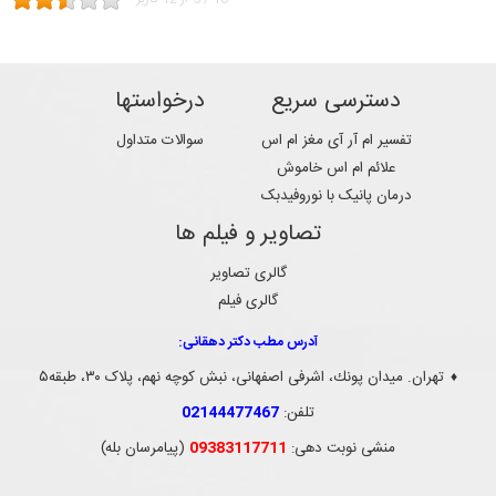
دسترسی سریع
درخواستها
تفسیر ام آر آی مغز ام اس
سوالات متداول
علائم ام اس خاموش
درمان پانیک با نوروفیدبک
تصاویر و فیلم ها
گالری تصاویر
گالری فیلم
آدرس مطب دکتر دهقانی:
تهران. ميدان پونك، اشرفی اصفهانی، نبش کوچه نهم، پلاک ۳۰، طبقه۵
♦
تلفن:
02144477467
منشی نوبت دهی:
09383117711
(پیامرسان بله)