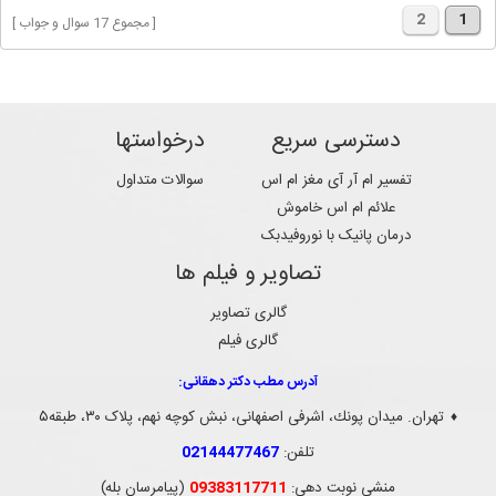
2
1
[ مجموع 17 سوال و جواب ]
دسترسی سریع
درخواستها
تفسیر ام آر آی مغز ام اس
سوالات متداول
علائم ام اس خاموش
درمان پانیک با نوروفیدبک
تصاویر و فیلم ها
گالری تصاویر
گالری فیلم
آدرس مطب دکتر دهقانی:
تهران. ميدان پونك، اشرفی اصفهانی، نبش کوچه نهم، پلاک ۳۰، طبقه۵
♦
تلفن:
02144477467
منشی نوبت دهی:
09383117711
(پیامرسان بله)