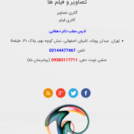
تصاویر و فیلم ها
گالری تصاویر
گالری فیلم
آدرس مطب دکتر دهقانی:
تهران. ميدان پونك، اشرفی اصفهانی، نبش کوچه نهم، پلاک ۳۰، طبقه۵
♦
تلفن:
02144477467
منشی نوبت دهی:
09383117711
(پیامرسان بله)