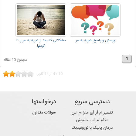
دهقانی!!
پرسش و پاسخ: ضربه به سر
مشکلاتی که بعد از ضربه به سر پیدا
کردم!
1
مجموع 10 مقاله
10
/
4
از
14
کاربر
دسترسی سریع
درخواستها
تفسیر ام آر آی مغز ام اس
سوالات متداول
علائم ام اس خاموش
درمان پانیک با نوروفیدبک