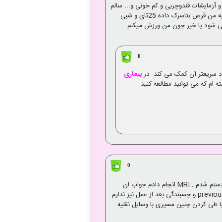
 گرفتم سالم و آزمایشات قندوچربی و کم خونی و... سالم
رفتم متخصص گوش گفت فشار گوش داخلی (منیر)با نوار گوش و گفته این فشار یک عصب از گوش را تا 30درص کاهش داده و به من قرص بتاسرک داده 25تای و شبی
ه خوب می شود یا خیر چون من ورزش میکنم
0
د سریعتر آن کمک می کند. در
بیماری
ه ام که می توانید مطالعه کنید.
0
با سلام خانمی 42 ساله هستم 21 ماه پیش عمل جراحی دیسک گردن انجام دادم مجددا دچار درد گردن و بی حسی سه انگشت دستم شدم . MRI انجام دادم جواب ان
اینست previous C5-C6 and C6-C7 disk surgery is appreciated. small central disk protrusion is visible at C4-C5 level و چسبندگی بعد از عمل نیز ندارم
روز حدود 90 کیلومتر با ماشین رفت و امد دارم ایا طی کردن چنین مسیری با وسایل نقلیه