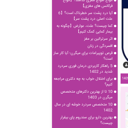
انواع امواج مغزی کدامند؟【انواع
فرکانس های مغزی】
آیا درد پشت سر خطرناک است؟【6
علت اصلی درد پشت سر】
کما چیست؟ علت، عوارض【چگونه به
بیمار کمایی کمک کنیم】
اثر سرترالین بر مغز
افسردگی در زنان
قرص توپیرامات برای میگرن؛ آیا کار ساز
است؟
5 راهکار کاربردی درمان فوری سردرد
شدید در 1402
برای اختلال خواب به چه دکتری مراجعه
کنیم؟
10 تا از بهترین دکترهای متخصص
میگرن در 1403
10 متخصص سردرد خوشه ای در سال
1402
بهترین دارو برای سندروم پای بیقرار
چیست؟