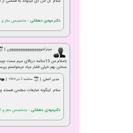
سلام. ال اس دی میتواند به قسمتی از 
دکتر مهدی دهقانی
- متخصص مغز و ا
میتراجوووووووووووووووووون
|
باسلام.من 13سالمه دربالای سرم
سختن بهم خیلی فشار میاد میخواستم بپر
مدیر اصلی
|
|
ﺳﻪشنبه 2 تير 1394
سلام. اینگونه ضایعات سطحی هستند و
دکترمهدی دهقانی
- متخصص مغز و اع