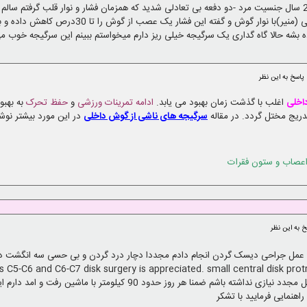
سوال -با سلام خدمت آقای دکتر من سنم 28 سال جنسیت مرد -دو دفعه بی تعادلی شدید که همزمان فشار و نوار قلب
کیجه هر 12 ساعت خورده بشه حالا گاه گداری یک سرگیجه خیلی ریز دارم میخواستم ببینم این سرگیج
پاسخ به این نظر
اخلی
اغلب با گذشت زمان بهبود می یابد.
ادامه تمرینات ورزشی
و
حفظ تحرک
به بهبو
یج مختل گردد. در مقاله
سرگیجه های ناشی از گوش داخلی
در این مورد بیشتر نوشت
عصاب و ستون فقرات
خ به این نظر
. چه کارهایی لازم است انجام دهم که به عمل مجدد نیازی نداشته باشم ضمنا هر 
اهنمایی فرمایید با تشکر