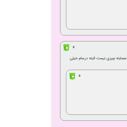
0
طر اعصابته چیزی نیست البته درسام خیلی
0