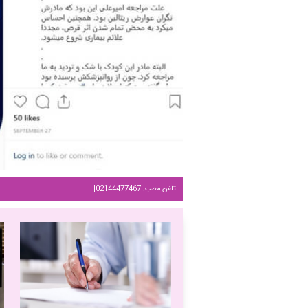
تلفن مطب: 02144477467
|