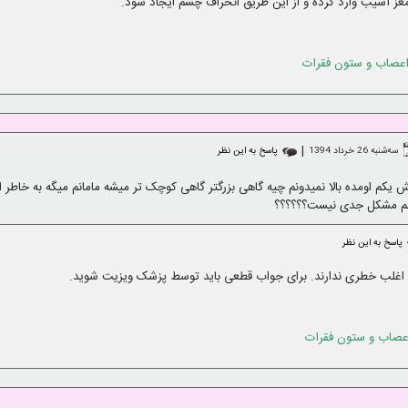
مغز آسیب وارد کرده و از این طریق انحراف چشم ایجاد شود.
عصاب و ستون فقرات
|
ﺳﻪشنبه 26 خرداد 1394
پاسخ به این نظر
 سمت چپش یکم اومده بالا نمیدونم چیه گاهی بزرگتر گاهی کوچک تر میشه مامانم میگه به خا
سم مشکل جدی نیست؟؟؟؟؟؟
پاسخ به این نظر
 اغلب خطری ندارند. برای جواب قطعی باید توسط پزشک ویزیت شوید.
صاب و ستون فقرات