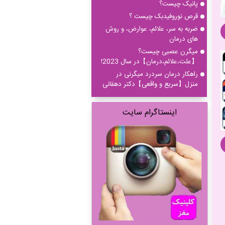
پانیک چیست؟
قرص نوروفیدبک چیست ؟
ضربه به سر، علائم، عوارض، و روش
های درمان
میگرن عصبی چیست؟
【علت،علائم،درمان】در سال 2023!
راهکار درمان سردرد میگرنی در
منزل【سریع و واقعی】دکتر دهقانی
اینستاگرام سایت