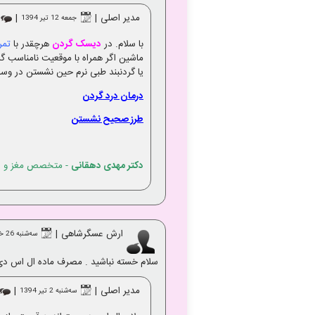
مدیر اصلی
|
|
جمعه 12 تير 1394
با سلام. در
دیسک گردن
هرچقدر با
تمر
ماشین اگر همراه با موقعیت نامناسب گ
یا گردنبند طبی نرم حین نشستن در وسای
درمان درد گردن
طرز صحیح نشستن
دکتر مهدی دهقانی
- متخصص مغز و ا
ارش عسگرشاهی
|
ﺳﻪشنبه 26 خرداد 1394
سلام خسته نباشید . مصرف ماده ال اس دی
مدیر اصلی
|
|
ﺳﻪشنبه 2 تير 1394