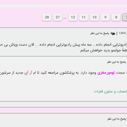
28
27
...
12
11
10
9
8
|
پاسخ به این نظر
دیوتراپی انجام داده....سه ماه پیش رادیوتراپی انجام داده.... الان دست وپاش ب
فاً جوابمو بدید خواهش میکنم
پاسخ به این نظر
ود مجدد
تومور مغزی
وجود دارد. به پزشکشون مراجعه کنید تا
ام آر آی
جدید از سرشون ا
عصاب و ستون فقرات
پاسخ به این نظر