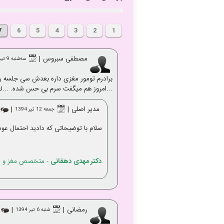
7
6
5
4
3
2
1
مصطفی سبروس
|
ﺳﻪشنبه 9 تير 1394
برادرم تومور مغزی داره بعدش سی جلسه را
...امروز هم میگفت سرم بی حس شده. ...لط
مدیر اصلی
|
|
جمعه 12 تير 1394
سلام با توضیحاتی که دادید احتمال ع
دکتر مهدی دهقانی
- متخصص مغز و ا
رمضانی
|
|
شنبه 6 تير 1394