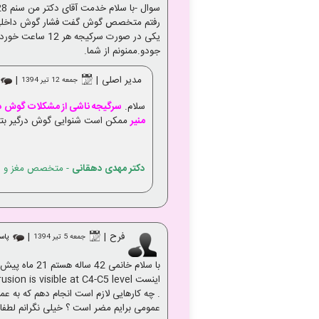
یکی در صورت سر
جودو.ممنونم از شما.
مدیر اصلی
|
|
جمعه 12 تير 1394
سلام.
سرگیجه ناشی از مشکلات گوش د
منیر
ممکن است شنوایی گوش درگیر بتدر
دکتر مهدی دهقانی
- متخصص مغز و ا
فرح
|
|
جمعه 5 تير 1394
پاس
عمومی برایم مضر است ؟ خیلی نگرانم لطفا ر