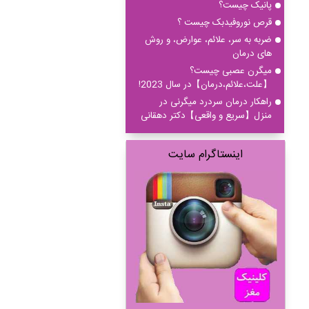
پانیک چیست؟
قرص نوروفیدبک چیست ؟
ضربه به سر، علائم، عوارض، و روش
های درمان
میگرن عصبی چیست؟
【علت،علائم،درمان】در سال 2023!
راهکار درمان سردرد میگرنی در
منزل【سریع و واقعی】دکتر دهقانی
اینستاگرام سایت