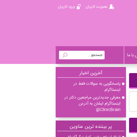
عضویت کاربران
ورود کاربران
با ما
آخرين اخبار
پاسخگویی به سوالات فقط در
اینستاگرام
معرفی جدیدترین مراجعین دکتر در
اینستاگرام ایشان به آدرس
ClinicBrain@
پر بیننده ترین عناوین