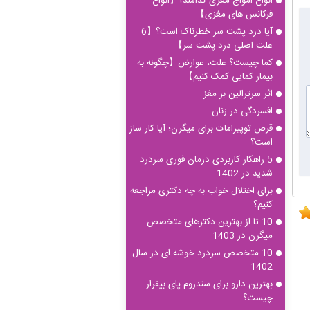
انواع امواج مغزی کدامند؟【انواع
فرکانس های مغزی】
آیا درد پشت سر خطرناک است؟【6
علت اصلی درد پشت سر】
کما چیست؟ علت، عوارض【چگونه به
بیمار کمایی کمک کنیم】
اثر سرترالین بر مغز
افسردگی در زنان
قرص توپیرامات برای میگرن؛ آیا کار ساز
است؟
5 راهکار کاربردی درمان فوری سردرد
شدید در 1402
برای اختلال خواب به چه دکتری مراجعه
کنیم؟
10 تا از بهترین دکترهای متخصص
میگرن در 1403
10 متخصص سردرد خوشه ای در سال
1402
بهترین دارو برای سندروم پای بیقرار
چیست؟