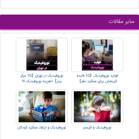
سایر مقالات
فواید نوروفیدبک【10 فایده
نوروفیدبک در تهران【10 مرکز
اثربخش برای عملکرد مغز】
برتر】+هزینه نوروفیدبک !!!
نوروفیدبک و اتیسم
نوروفیدبک و ارتقاء عملکرد کودکان