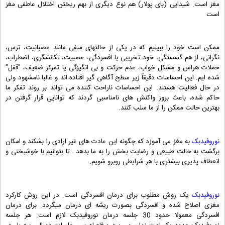
مغز است. شیدایی (بای پولار) هم نوع دیگری از بهم ریختن اختلال عاطفی مغز
است
ممکن است خود را ببینیم که در یکی از حالتهای منفی مانند عصبانیت، ترس،
نگرانی، از هم گسستگی، خود تخریبی یا افسردگی، عصبیت، تکانشگری، اضطراب،
حملات هراس و مشکل خواب، عدم حرکت و بی انگیزگی یا تمرکز ضعیف، "قفل"
شده ایم. این احساسات دقیقاً زیر سطح آگاهی گیر افتاده اند و غالبا نامشهود ولی
در حال فعالیت هستند. این احساسات ناراحت کننده می تواند بر روند تفکر ما
حاکم شده، باعث بروز واکنش های نامناسبی گردند که توانایی قرار گرفتن در
بهترین حالت ممکن را از ما سلب کنند.
نوروفیدبک
به مغز می آموزد که چگونه این عادت های غیر ارادی را بشکند و امکان
برگشت به حالت طبیعی و رضایت بخش را به ما بدهد – تا بتوانیم با خوشبختی و
انعطاف پذیری بیشتری با هر شرایطی روبرو شویم.
نوروفیدبک
یک روش مطلوب برای درمان افسردگی است. در این روش کارکرد
مغزی اصلاح شده و افسردگی بصورت ریشه ای درمان میگردد. برای درمان
افسردگی معمولا حدود 30 جلسه درمان نوروفیدبک لازم است. هر جلسه