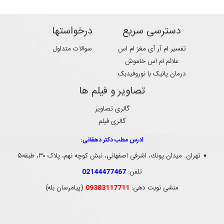
دسترسی سریع
درخواستها
تفسیر ام آر آی مغز ام اس
سوالات متداول
علائم ام اس خاموش
درمان پانیک با نوروفیدبک
تصاویر و فیلم ها
گالری تصاویر
گالری فیلم
آدرس مطب دکتر دهقانی:
تهران. ميدان پونك، اشرفی اصفهانی، نبش کوچه نهم، پلاک ۳۰، طبقه۵
♦
تلفن:
02144477467
منشی نوبت دهی:
09383117711
(پیامرسان بله)