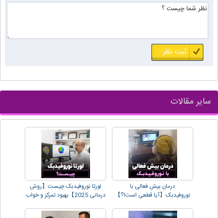
سایر مقالات
درمان بیش فعالی با
لورتا نوروفیدبک چیست【روش
نوروفیدبک【آیا قطعی است!؟】
درمانی 2025】بهبود تمرکز و خواب