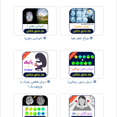
🔴 چراغ خطر مغز!
🔴 نابینایی مغزی!
🔴 درمان بدون ریتالین!
🔴 درمان قطعی پانیک با
نوروفیدبک !