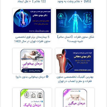
【MS】+ علائم وعلت به وجود
【12 علائم 】+ علل ایجاد
آمدن آن
شکل ستون فقرات【انسان سالم】
5 بیمارستان برتر فوق تخصصی
شبیه چیست؟
ستون فقرات تهران در سال 1403
بهترین کلینیک تخضصصی ستون
🔴 درمان بیخوابی بدون دارو!
فقرات و مغز و اعصاب در تهران