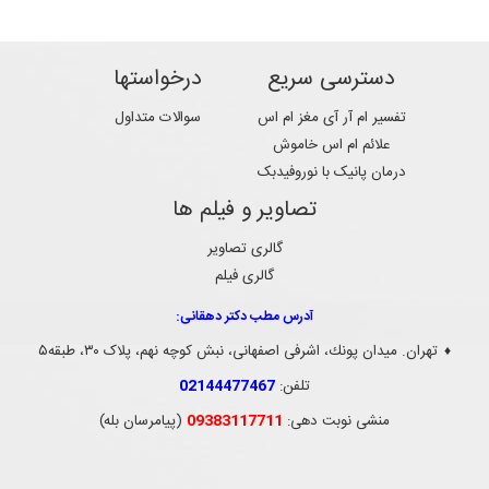
دسترسی سریع
درخواستها
تفسیر ام آر آی مغز ام اس
سوالات متداول
علائم ام اس خاموش
درمان پانیک با نوروفیدبک
تصاویر و فیلم ها
گالری تصاویر
گالری فیلم
آدرس مطب دکتر دهقانی:
تهران. ميدان پونك، اشرفی اصفهانی، نبش کوچه نهم، پلاک ۳۰، طبقه۵
♦
تلفن:
02144477467
منشی نوبت دهی:
09383117711
(پیامرسان بله)