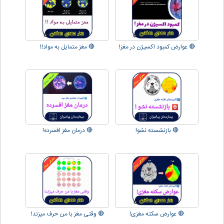
🔴 عوارض کمبود اکسیژن در مغز!
🔴 مغز متمایل به مواد!!
🔴 بازنشسته نشو!
🔴 درمان مغز افسرده!
🔴 عوارض سکته مغزی!
🔴 وقتی مغز با من حرف میزند!