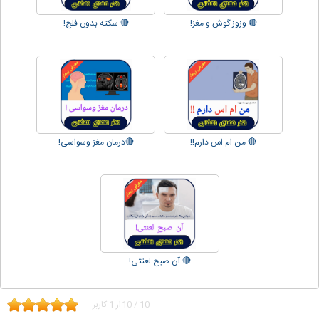
🔴 وزوز گوش و مغز!
🔴 سکته بدون فلج!
🔴 من ام اس دارم!!
🔴درمان مغز وسواسی!
🔴 آن صبح لعنتی!
10
/
10
از
1
کاربر