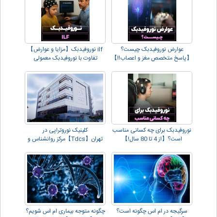
عوارض نوروفیدبک چیست؟
ilf نوروفیدبک【مزایا و عوارض】
【پاسخ متخصص مغز و اعصاب!!】
تفاوت با نوروفیدبک معمولی
نوروفیدبک برای چه کسانی مناسب
کلینیک نوروتراپی در
است؟【از 4 تا 80 سال!】
تهران【Tdcs】مرکز روانشناس و
مشاور
سرگیجه در ام اس چگونه است؟
چگونه متوجه بیماری ام اس شویم؟