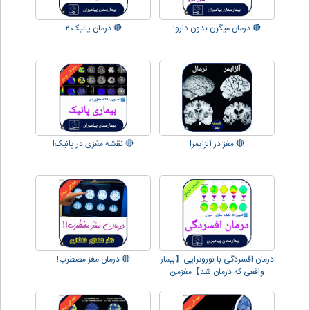
🔴 درمان میگرن بدون دارو!
🔴 درمان پانیک ۲
🔴 مغز در آلزایمر!
🔴 نقشه مغزی در پانیک!
درمان افسردگی با نوروتراپی【بیمار
🔴 درمان مغز مضطرب!
واقعی که درمان شد】مغزمن