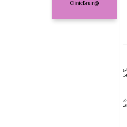
@ClinicBrain
رو
ات
ای
ند