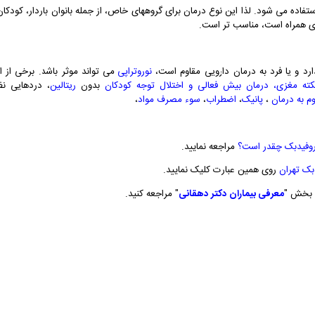
فاده می شود. لذا این نوع درمان برای گروههای خاص، از جمله بانوان باردار، کودکان
تری همراه است، مناسب تر است.
ارد و یا فرد به درمان دارویی مقاوم است،
نوروتراپی
می تواند موثر باشد. برخی از ا
ته مغزی،
درمان بیش فعالی و اختلال توجه کودکان
بدون
ریتالین
، دردهایی نظ
م به درمان
،
پانیک
،
اضطراب
،
سوء مصرف مواد
،
روفیدبک چقدر است؟
مراجعه نمایید.
دبک تهران
روی همین عبارت کلیک نمایید.
ه بخش "
معرفی بیماران دکتر دهقانی
" مراجعه کنید.