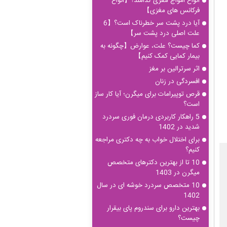
انواع امواج مغزی کدامند؟【انواع
فرکانس های مغزی】
آیا درد پشت سر خطرناک است؟【6
علت اصلی درد پشت سر】
کما چیست؟ علت، عوارض【چگونه به
بیمار کمایی کمک کنیم】
اثر سرترالین بر مغز
افسردگی در زنان
قرص توپیرامات برای میگرن؛ آیا کار ساز
است؟
5 راهکار کاربردی درمان فوری سردرد
شدید در 1402
برای اختلال خواب به چه دکتری مراجعه
کنیم؟
10 تا از بهترین دکترهای متخصص
میگرن در 1403
10 متخصص سردرد خوشه ای در سال
1402
بهترین دارو برای سندروم پای بیقرار
چیست؟