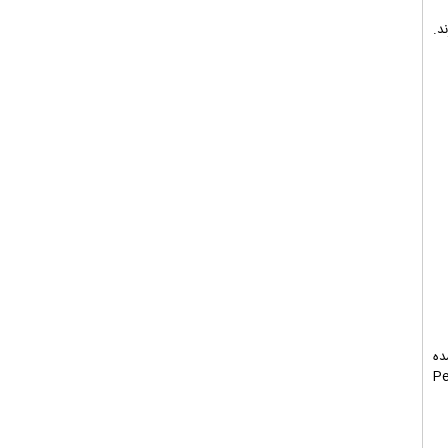
د.
ده
Pe