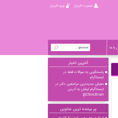
عضویت کاربران
ورود کاربران
با ما
آخرين اخبار
پاسخگویی به سوالات فقط در
اینستاگرام
معرفی جدیدترین مراجعین دکتر در
اینستاگرام ایشان به آدرس
ClinicBrain@
پر بیننده ترین عناوین