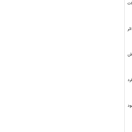
ات
ثر
رش
رد
ود