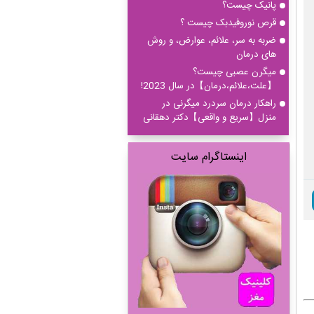
پانیک چیست؟
قرص نوروفیدبک چیست ؟
ضربه به سر، علائم، عوارض، و روش
های درمان
میگرن عصبی چیست؟
【علت،علائم،درمان】در سال 2023!
راهکار درمان سردرد میگرنی در
منزل【سریع و واقعی】دکتر دهقانی
اینستاگرام سایت