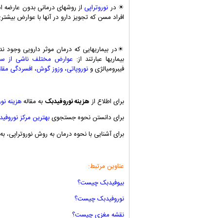
☀ در
نوروتراپی
از روشهای درمانی بدون عارضه است
افراد مسن که تجویز دارو در آنها با عوارض بیش
☀در بیماریهایی که درمان موثر دارویی وجود ند
بیماریها عبارتند از:
عوارض مختلف ناشی از سک
فیبرومیالژی و
نوروپاتی
،
وزوز گوش
،
افسردگی مقاو
برای اطلاع از
هزینه نوروفیدبک
به مقاله
هزینه نو
برای دانستن نحوه جستجوی
بهترین مرکز نوروفی
برای آشنایی با نحوه درمان به روش نوروتراپی، ب
عناوین مرتبط:
بیوفیدبک چیست؟
نوروفیدبک چیست؟
نقشه مغزی چیست؟