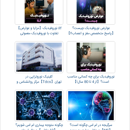
عوارض نوروفیدبک چیست؟
ilf نوروفیدبک【مزایا و عوارض】
【پاسخ متخصص مغز و اعصاب!!】
تفاوت با نوروفیدبک معمولی
نوروفیدبک برای چه کسانی مناسب
کلینیک نوروتراپی در
است؟【از 4 تا 80 سال!】
تهران【Tdcs】مرکز روانشناس و
مشاور
سرگیجه در ام اس چگونه است؟
چگونه متوجه بیماری ام اس شویم؟