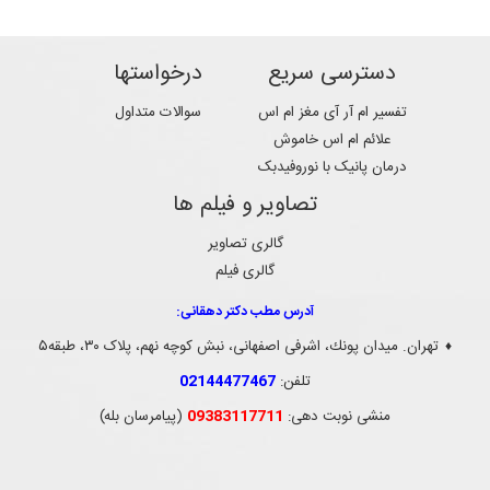
دسترسی سریع
درخواستها
تفسیر ام آر آی مغز ام اس
سوالات متداول
علائم ام اس خاموش
درمان پانیک با نوروفیدبک
تصاویر و فیلم ها
گالری تصاویر
گالری فیلم
آدرس مطب دکتر دهقانی:
تهران. ميدان پونك، اشرفی اصفهانی، نبش کوچه نهم، پلاک ۳۰، طبقه۵
♦
تلفن:
02144477467
منشی نوبت دهی:
09383117711
(پیامرسان بله)