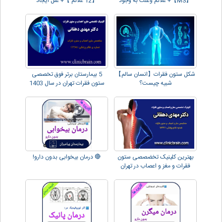
【MS】+ علائم وعلت به وجود
【12 علائم 】+ علل ایجاد
آمدن آن
شکل ستون فقرات【انسان سالم】
5 بیمارستان برتر فوق تخصصی
شبیه چیست؟
ستون فقرات تهران در سال 1403
بهترین کلینیک تخضصصی ستون
🔴 درمان بیخوابی بدون دارو!
فقرات و مغز و اعصاب در تهران