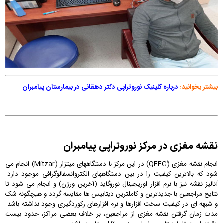
بیشتر بخوانید:
درباره کلینیک نوروتراپی دکتر دهقانی در بیمارستان پیامبران
نقشه مغزی در مرکز نوروتراپی پیامبران
انجام نقشه مغزی (ًQEEG) در این مرکز با دستگاههای میتزار (Mitzar) انجام می
شود که بالاترین کیفیت را در بین دستگاههای الکتروانسفالوگرافی موجود دارد.
آنالیز نقشه نیز با نرم افزار اوریجینال نوروگاید (آخرین ورژن) و انجام می شود تا
نتایج مراجعین با جدیدترین و کاملترین دیتابیس ها مقایسه گردد و هیچگونه شک
و شبهه ای در کیفیت سخت افزارها و نرم افزارهای رکوردگیری وجود نداشته باشد.
مدت زمان گرفتن نقشه مغزی از مراجعین، بر خلاف بعضی مراکز، حدود بیست