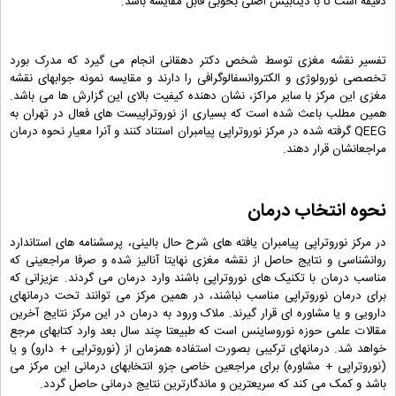
دقیقه است تا با دیتابیس اصلی بخوبی قابل مقایسه باشد.
تفسیر نقشه مغزی توسط شخص دکتر دهقانی انجام می گیرد که مدرک بورد
تخصصی نورولوژی و الکتروانسفالوگرافی را دارند و مقایسه نمونه جوابهای نقشه
مغزی این مرکز با سایر مراکز، نشان دهنده کیفیت بالای این گزارش ها می باشد.
همین مطلب باعث شده است که بسیاری از نوروتراپیست های فعال در تهران به
QEEG گرفته شده در مرکز نوروتراپی پیامبران استناد کنند و آنرا معیار نحوه درمان
مراجعانشان قرار دهند.
نحوه انتخاب درمان
در مرکز نوروتراپی پیامبران یافته های شرح حال بالینی، پرسشنامه های استاندارد
روانشناسی و نتایج حاصل از نقشه مغزی نهایتا آنالیز شده و صرفا مراجعینی که
مناسب درمان با تکنیک های نوروتراپی باشند وارد درمان می گردند. عزیزانی که
برای درمان نوروتراپی مناسب نباشند، در همین مرکز می توانند تحت درمانهای
دارویی و یا مشاوره ای قرار گیرند. ملاک ورود به درمان در این مرکز نتایج آخرین
مقالات علمی حوزه نوروساینس است که طبیعتا چند سال بعد وارد کتابهای مرجع
خواهد شد. درمانهای ترکیبی بصورت استفاده همزمان از (نوروتراپی + دارو) و یا
(نوروتراپی + مشاوره) برای مراجعین خاصی جزو انتخابهای درمانی این مرکز می
باشد و کمک می کند که سریعترین و ماندگارترین نتایج درمانی حاصل گردد.