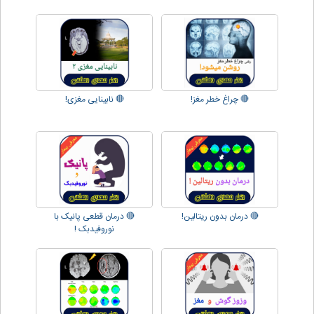
🔴 چراغ خطر مغز!
🔴 نابینایی مغزی!
🔴 درمان بدون ریتالین!
🔴 درمان قطعی پانیک با
نوروفیدبک !