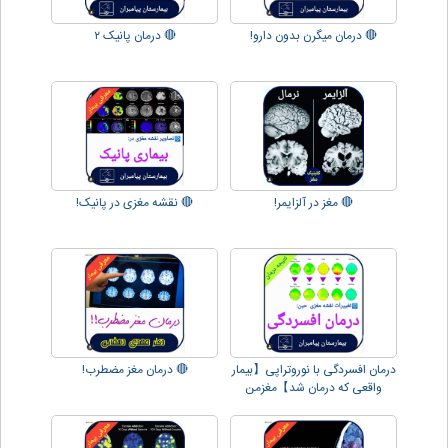
🔴 درمان میگرن بدون دارو!
🔴 درمان پانیک ۲
🔴 مغز در آلزایمر!
🔴 نقشه مغزی در پانیک!
درمان افسردگی با نوروتراپی【بیمار
🔴 درمان مغز مضطرب!
واقعی که درمان شد】مغزمن