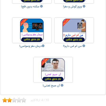
🔴 وزوز گوش و مغز!
🔴 سکته بدون فلج!
🔴 من ام اس دارم!!
🔴درمان مغز وسواسی!
🔴 آن صبح لعنتی!
10
/
4
از
8
کاربر