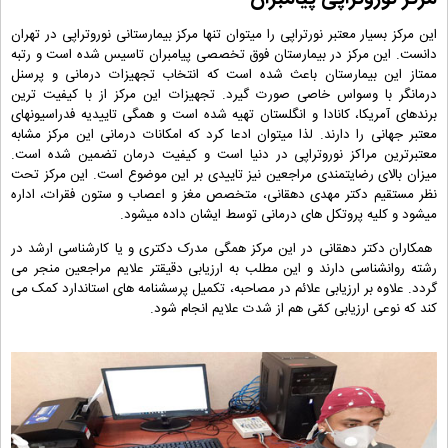
این مرکز بسیار معتبر نورتراپی را میتوان تنها مرکز بیمارستانی نوروتراپی در تهران
دانست. این مرکز در بیمارستان فوق تخصصی پیامبران تاسیس شده است و رتبه
ممتاز این بیمارستان باعث شده است که انتخاب تجهیزات درمانی و پرسنل
درمانگر با وسواس خاصی صورت گیرد. تجهیزات این مرکز از با کیفیت ترین
برندهای آمریکا، کانادا و انگلستان تهیه شده است و همگی تاییدیه فدراسیونهای
معتبر جهانی را دارند. لذا میتوان ادعا کرد که امکانات درمانی این مرکز مشابه
معتبرترین مراکز نوروتراپی در دنیا است و کیفیت درمان تضمین شده است.
میزان بالای رضایتمندی مراجعین نیز تاییدی بر این موضوع است. این مرکز تحت
نظر مستقیم دکتر مهدی دهقانی، متخصص مغز و اعصاب و ستون فقرات، اداره
میشود و کلیه پروتکل های درمانی توسط ایشان داده میشود.
همکاران دکتر دهقانی در این مرکز همگی مدرک دکتری و یا کارشناسی ارشد در
رشته روانشناسی دارند و این مطلب به ارزیابی دقیقتر علایم مراجعین منجر می
گردد. علاوه بر ارزیابی علائم در مصاحبه، تکمیل پرسشنامه های استاندارد کمک می
کند که نوعی ارزیابی کمّی هم از شدت علایم انجام شود.