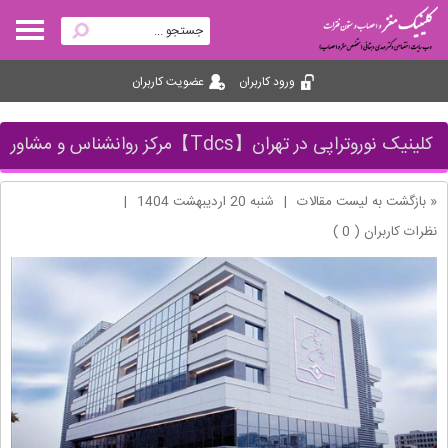
ورود کاربران
عضویت کاربران
کلینیک نوروتراپی در تهران【Tdcs】مرکز روانشناس و مشاور
« بازگشت به لیست مقالات
|
شنبه 20 ارديبهشت 1404
|
نظرات کاربران ( 0 )