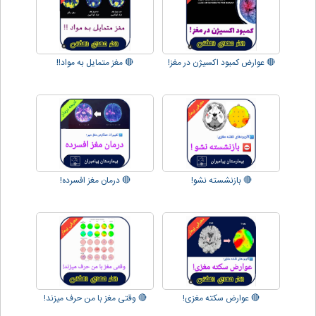
🔴 عوارض کمبود اکسیژن در مغز!
🔴 مغز متمایل به مواد!!
🔴 بازنشسته نشو!
🔴 درمان مغز افسرده!
🔴 عوارض سکته مغزی!
🔴 وقتی مغز با من حرف میزند!