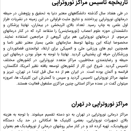
تاریخچه تاسیس مراکز نوروتراپی
در طی هفتاد سال گذشته دانشگاههای معتبر دنیا به تحقیق و پژوهش در حیطه
درمانهای نوروتراپی پرداختند و نتایج مثبت فراوانی در این زمینه در نشریات طراز
اول علمی به چاپ رسید. تعداد بالای اثربخشی در بیماران، نهایتا پزشکان و
دانشمندان حوزه علوم اعصاب (نوروساینس) را متقاعد کرد که در کنار درمانهای
مرسوم، از درمانهای نوروتراپی هم برای گروهی از مراجعین استفاده نمایند.
مخصوصا اینکه این روشها توسط سازمانهای علمی بسیار معتبر نظیر ناسا و
همچنین تیم های ورزشی ملی و المپیکی برای ارتقاء توانمندی فضانوردان و
ورزشکاران حرفه ای پشتیبانی گردید. نهایتا با توجه به موثر بودن درمانهای این
حیطه و رضایتمندی مخاطبین، مراکز متعدد نوروتراپی در کشورهای مختلف
تاسیس گردید. شروع این کار از کشورهای توسعه یافته نظیر آمریکا، انگلستان،
فرانسه و آلمان بوده است. در ایران هم از ده سال قبل ابتدا در تهران، تبریز و
مشهد مراکز نوروتراپی تاسیس گردید و سپس با گسترش این کلینیک ها، امروزه
میتوان گفت در عمده مراکز استانی چنین مراکزی مشغول فعالیت هستند.
مراکز نوروتراپی در تهران
مراکز درمانی نوروتراپی در تهران به دو دسته تقسیم میشوند. با توجه به هزینه
بالای تجهیزات نوروتراپی، بعضی کلینیک ها امکاناتی در حد یک دستگاه
نوروفیدبک، تهیه کرده اند و در کنار سایر روشهای درمانی از نوروفیدبک هم بعنوان