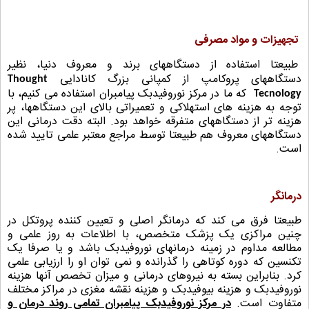
تجهیزات و مواد مصرفی
طبیعتا استفاده از دستگاههای برند و معروف دنیا، نظیر
دستگاههای
پروکامپ
از کمپانی بزرگ کانادایی
Thought
که ما در مرکز نوروفیدبک پیامبران استفاده می کنیم، با
Tecnology
توجه به هزینه های استهلاکی و تعمیراتی بالای این دستگاهها، پر
هزینه تر از دستگاههای متفرقه خواهد بود. البته دقت درمانی این
دستگاههای معروف هم طبیعتا توسط مراجع معتبر علمی تایید شده
است.
درمانگر
طبیعتا فرق می کند که درمانگر اصلی و تعیین کننده پروتکل در
چنین مراکزی یک پزشک متخصص، با اطلاعات به روز علمی و
مطالعه مداوم در زمینه درمانهای نوروفیدبک باشد و یا صرفا یک
تکنسین که دوره کوتاهی را گذرانده و نمی توان او را ارزیابی علمی
کرد. بنابراین بسته به نیروهای درمانی و میزان تخصص آنها هزینه
نوروفیدبک و هزینه بیوفیدبک و هزینه نقشه مغزی در مراکز مختلف
متفاوت است.
در مرکز نوروفیدبک پیامبران تمامی روند درمان و