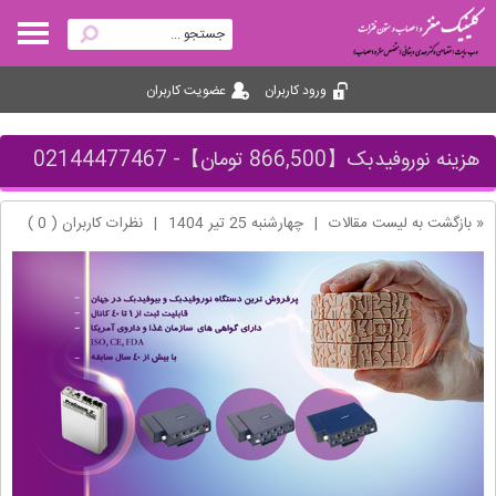
ورود کاربران
عضویت کاربران
هزینه نوروفیدبک【866,500 تومان】- 02144477467
« بازگشت به لیست مقالات
|
چهارشنبه 25 تير 1404
|
نظرات کاربران ( 0 )