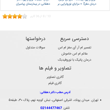
درمان مغز】+ مزایای نوروتراپی بر
دهقانی در بیمارستان پیامبران
مغز
10
/
8
از
36
کاربر
دسترسی سریع
درخواستها
تفسیر ام آر آی مغز ام اس
سوالات متداول
علائم ام اس خاموش
درمان پانیک با نوروفیدبک
تصاویر و فیلم ها
گالری تصاویر
گالری فیلم
آدرس مطب دکتر دهقانی:
تهران. ميدان پونك، اشرفی اصفهانی، نبش کوچه نهم، پلاک ۳۰، طبقه۵
♦
تلفن:
02144477467