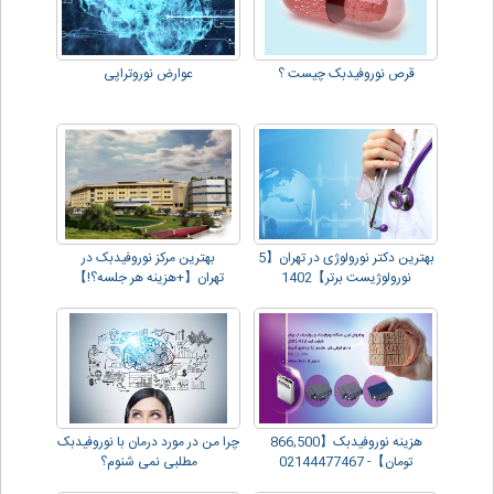
قرص نوروفیدبک چیست ؟
عوارض نوروتراپی
بهترین دکتر نورولوژی در تهران【5
بهترین مرکز نوروفیدبک در
نورولوژیست برتر】1402
تهران【+هزینه هر جلسه؟!】
هزینه نوروفیدبک【866,500
چرا من در مورد درمان با نوروفیدبک
تومان】- 02144477467
مطلبی نمی شنوم؟