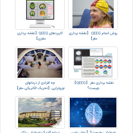
روش انجام QEEG 【نقشه برداری
کاربردهای QEEG【نقشه برداری
مغز】
مغزی】
نقشه برداری مغز 【QEEG】
چه افرادی از درمانهای
چیست؟
نوروتراپی【تحریک الکتریکی مغز】
سود می برند؟
نوروتراپی چیست؟【روش نوین
درباره کلینیک نوروتراپی دکتر