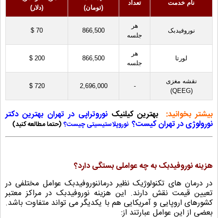
نام خدمت
تعداد
(تومان)
(دلار)
هر
نوروفیدبک
866,500
70 $
جلسه
هر
لورتا
866,500
200 $
جلسه
نقشه مغزی
720 $
2,696,000
-
(QEEG)
بیشتر بخوانید:
بهترین کیلنیک
نوروتراپی در تهران
بهترین دکتر
نورولوژی در تهران کیست؟
نوروپلاستیسیتی چیست؟
(حتما مطالعه کنید)
هزینه نوروفیدبک به چه عواملی بستگی دارد؟
در درمان های تکنولوژیک نظیر درماننوروفیدبک عوامل مختلفی در
تعیین قیمت نقش دارند. این هزینه نوروفیدبک در مراکز معتبر
کشورهای اروپایی و آمریکایی هم با یکدیگر می تواند متفاوت باشد.
بعضی از این عوامل عبارتند از: