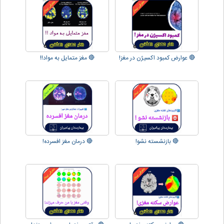
🔴 عوارض کمبود اکسیژن در مغز!
🔴 مغز متمایل به مواد!!
🔴 بازنشسته نشو!
🔴 درمان مغز افسرده!