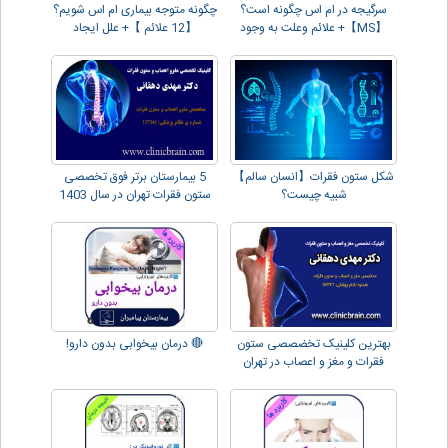
سرگیجه در ام اس چگونه است؟
چگونه متوجه بیماری ام اس شویم؟
【MS】+ علائم وعلت به وجود
【12 علائم 】+ علل ایجاد
آمدن آن
شکل ستون فقرات【انسان سالم】
5 بیمارستان برتر فوق تخصصی
شبیه چیست؟
ستون فقرات تهران در سال 1403
بهترین کلینیک تخضصصی ستون
🔴 درمان بیخوابی بدون دارو!
فقرات و مغز و اعصاب در تهران