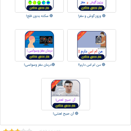
🔴 وزوز گوش و مغز!
🔴 سکته بدون فلج!
🔴 من ام اس دارم!!
🔴درمان مغز وسواسی!
🔴 آن صبح لعنتی!