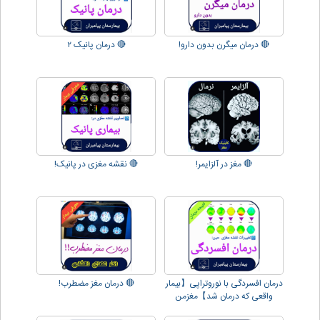
🔴 درمان میگرن بدون دارو!
🔴 درمان پانیک ۲
🔴 مغز در آلزایمر!
🔴 نقشه مغزی در پانیک!
درمان افسردگی با نوروتراپی【بیمار
🔴 درمان مغز مضطرب!
واقعی که درمان شد】مغزمن