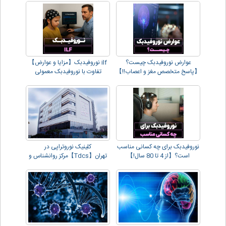
عوارض نوروفیدبک چیست؟
ilf نوروفیدبک【مزایا و عوارض】
【پاسخ متخصص مغز و اعصاب!!】
تفاوت با نوروفیدبک معمولی
نوروفیدبک برای چه کسانی مناسب
کلینیک نوروتراپی در
است؟【از 4 تا 80 سال!】
تهران【Tdcs】مرکز روانشناس و
مشاور