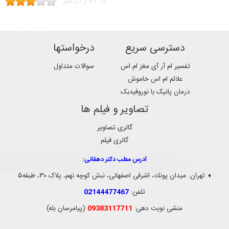
10
/
6
از
27
کاربر
دسترسی سریع
درخواستها
تفسیر ام آر آی مغز ام اس
سوالات متداول
علائم ام اس خاموش
درمان پانیک با نوروفیدبک
تصاویر و فیلم ها
گالری تصاویر
گالری فیلم
آدرس مطب دکتر دهقانی:
تهران. ميدان پونك، اشرفی اصفهانی، نبش کوچه نهم، پلاک ۳۰، طبقه۵
♦
تلفن:
02144477467
منشی نوبت دهی:
09383117711
(پیامرسان بله)