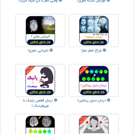
🔴 عوارض سکته مغزی!
🔴 وقتی مغز با من حرف میزند!
🔴 چراغ خطر مغز!
🔴 نابینایی مغزی!
🔴 درمان بدون ریتالین!
🔴 درمان قطعی پانیک با
نوروفیدبک !