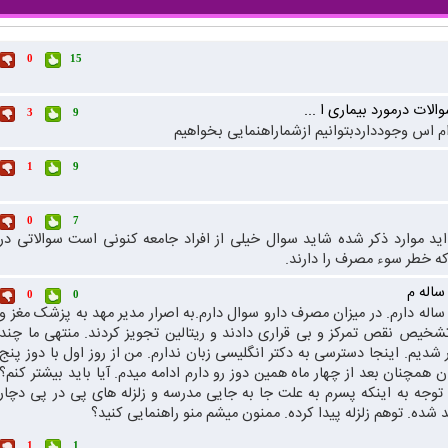
0
15
لات درمورد بیماری ا ...
3
9
ام اس وجودداردبتوانیم ازشماراهنمایی بخواهیم
1
9
0
7
ید موارد ذکر شده شاید سوال خیلی از افراد جامعه کنونی است سوالاتی در
 که خطر سوء مصرف را دارند.
ساله م
0
0
له دارم. در میزان مصرف دارو سوال دارم.به اصرار مدیر مهد به پزشک مغز و
خیص نقص تمرکز و بی قراری دادند و ریتالین تجویز کردند. منتهی ما چند
شدیم. اینجا دسترسی به دکتر انگلیسی زبان ندارم. من از روز اول با دوز پنج
مچنان بعد از چهار ماه همین دوز رو دارم ادامه میدم. آیا باید بیشتر کنم؟
 توجه به اینکه پسرم به علت جا به جایی مدرسه و زلزله های پی در پی دچار
ه. توهم زلزله پیدا کرده. ممنون میشم منو راهنمایی کنید؟
1
1