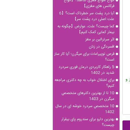
انواع امواج مغزی کدامند؟【انواع
فرکانس های مغزی】
آیا درد پشت سر خطرناک است؟【6
علت اصلی درد پشت سر】
کما چیست؟ علت، عوارض【چگونه به
بیمار کمایی کمک کنیم】
اثر سرترالین بر مغز
افسردگی در زنان
قرص توپیرامات برای میگرن؛ آیا کار ساز
است؟
5 راهکار کاربردی درمان فوری سردرد
شدید در 1402
و
برای اختلال خواب به چه دکتری مراجعه
کنیم؟
10 تا از بهترین دکترهای متخصص
میگرن در 1403
10 متخصص سردرد خوشه ای در سال
1402
بهترین دارو برای سندروم پای بیقرار
چیست؟