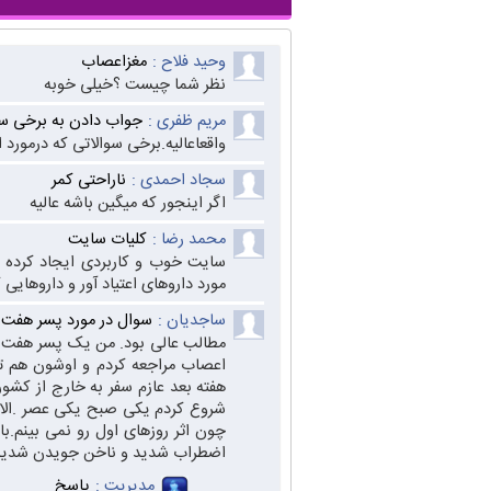
وحید فلاح :
مغزاعصاب
نظر شما چیست ؟خیلی خوبه
مریم ظفری :
جواب دادن به برخی سوا
واقعاعالیه.برخی سوالاتی که درمورد 
سجاد احمدى :
ناراحتى کمر
اگر اينجور که ميگين باشه عاليه
محمد رضا :
کلیات سایت
سایت خوب و کاربردی ایجاد کرده ا
مورد داروهای اعتیاد آور و داروهایی
ساجدیان :
سوال در مورد پسر هفت 
مطالب عالی بود. من یک پسر هفت سا
اعصاب مراجعه کردم و اوشون هم تش
هفته بعد عازم سفر به خارج از کشور 
شروع کردم یکی صبح یکی عصر .الان ه
چون اثر روزهای اول رو نمی بینم.با
اضطراب شدید و ناخن جویدن شدید شد
مدیریت :
پاسخ