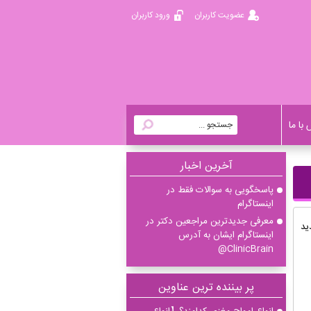
عضویت کاربران
ورود کاربران
با ما
آخرين اخبار
پاسخگویی به سوالات فقط در
اینستاگرام
معرفی جدیدترین مراجعین دکتر در
ید
اینستاگرام ایشان به آدرس
ClinicBrain@
پر بیننده ترین عناوین