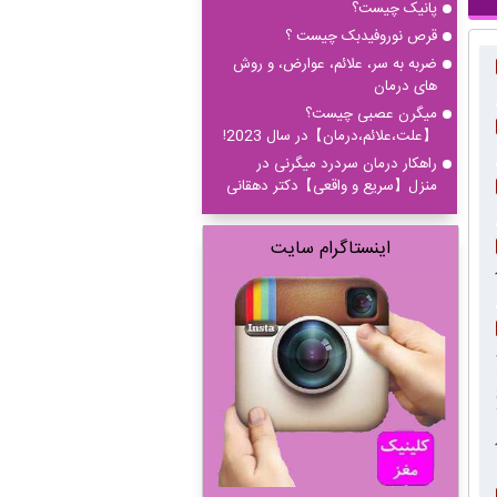
پانیک چیست؟
قرص نوروفیدبک چیست ؟
ضربه به سر، علائم، عوارض، و روش
های درمان
میگرن عصبی چیست؟
【علت،علائم،درمان】در سال 2023!
راهکار درمان سردرد میگرنی در
منزل【سریع و واقعی】دکتر دهقانی
اینستاگرام سایت