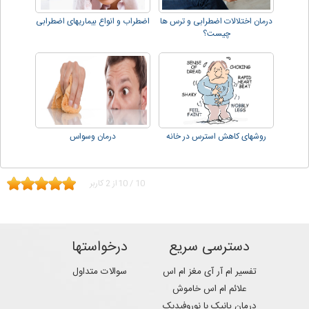
درمان اختلالات اضطرابی و ترس ها
اضطراب و انواع بیماریهای اضطرابی
چیست؟
روشهای کاهش استرس در خانه
درمان وسواس
10
/
10
از
2
کاربر
دسترسی سریع
درخواستها
تفسیر ام آر آی مغز ام اس
سوالات متداول
علائم ام اس خاموش
درمان پانیک با نوروفیدبک