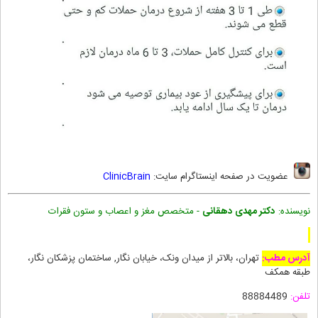
عضویت در صفحه اینستاگرام سایت:
ClinicBrain
نویسنده:
دکتر مهدی دهقانی
- متخصص مغز و اعصاب و ستون فقرات
آدرس مطب:
تهران، بالاتر از میدان ونک، خیابان نگار, ساختمان پزشکان نگار،
طبقه همکف
تلفن:
88884489