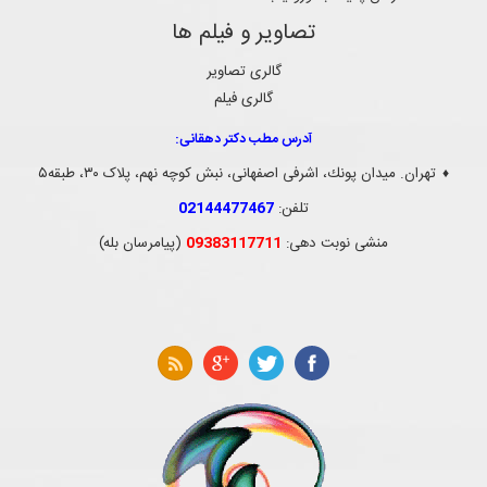
تصاویر و فیلم ها
گالری تصاویر
گالری فیلم
آدرس مطب دکتر دهقانی:
تهران. ميدان پونك، اشرفی اصفهانی، نبش کوچه نهم، پلاک ۳۰، طبقه۵
♦
تلفن:
02144477467
منشی نوبت دهی:
09383117711
(پیامرسان بله)