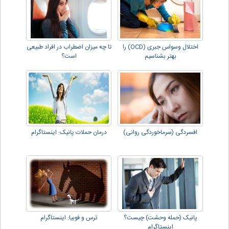
اختلال وسواس جبری (OCD) را
تا چه میزان اضطراب در افراد طبیعی
بهتر بشناسیم
است؟
افسردگی (سرماخوردگی روانی)
درمان حملات پانیک: اینستاگرام
پانیک (حمله وحشت) چیست؟
ترس و فوبیا: اینستاگرام
اینستاگرام