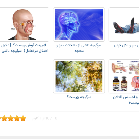
ی سر و غش کردن
سرگیجه ناشی از مشکلات مغز و
لابیرنت گوش چیست؟【دلایل
مخچه
اختلال در تعادل】سرگیجه ناشی از
گوش میانی
 و احساس افتادن
سرگیجه چیست؟
يست؟
10
/
10
از
1
کاربر