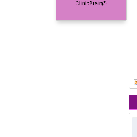
@ClinicBrain