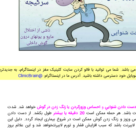
ی باشد. شما می توانید با فالو کردن سایت کلینیک مغز در اینستاگرام، به جدیدتر
وبایل خود دسترسی داشته باشید. آدرس ما در اینستاگرام:
@ClinicBrain
 دست دادن شنوايي
و
احساس وزوزکردن يا زنگ زدن در گوش
خواهد شد. شدت
ت باشد. هر حمله ممکن است
20 دقيقه يا بيشتر
طول بکشد. از دست دادن
 وزوز و زنگ زدن گوش ممکن است در شروع بیماری ایجاد گردد. دليل اين
 لابيرنت باشد که سبب افزايش فشار و تورم لابيرنتخواهد شد و اين علائم بروز