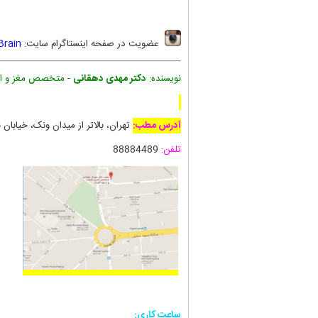
عضویت در صفحه اینستاگرام سایت:
Brain
نویسنده:
دکتر مهدی دهقانی
- متخصص مغز و اع
آدرس مطب:
تهران، بالاتر از میدان ونک، خیابان 
تلفن:
88884489
ساعت کاری: