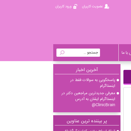
عضویت کاربران
ورود کاربران
با ما
آخرين اخبار
پاسخگویی به سوالات فقط در
اینستاگرام
معرفی جدیدترین مراجعین دکتر در
اینستاگرام ایشان به آدرس
ClinicBrain@
پر بیننده ترین عناوین