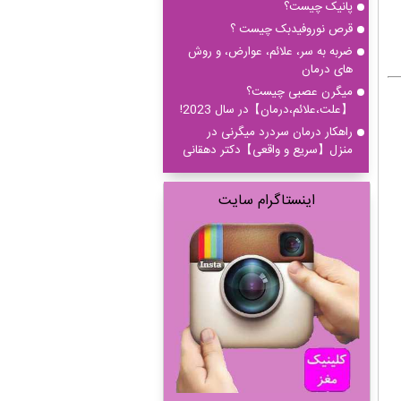
پانیک چیست؟
قرص نوروفیدبک چیست ؟
ضربه به سر، علائم، عوارض، و روش
های درمان
میگرن عصبی چیست؟
【علت،علائم،درمان】در سال 2023!
راهکار درمان سردرد میگرنی در
منزل【سریع و واقعی】دکتر دهقانی
اینستاگرام سایت