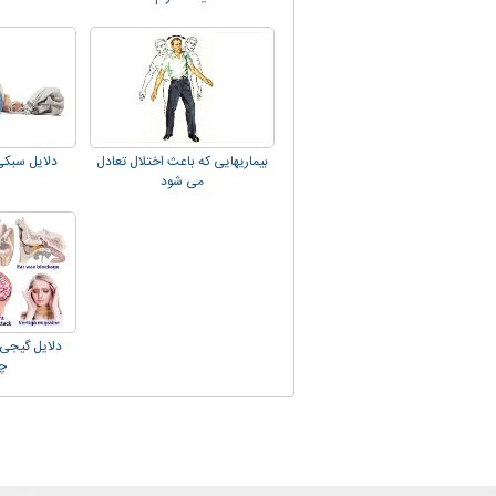
بیماریهایی که باعث اختلال تعادل
دلایل سبک
می شود
دلايل گیجی
چ