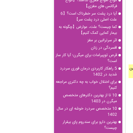
انواع امواج مغزی کدامند؟【انواع
فرکانس های مغزی】
آیا درد پشت سر خطرناک است؟【6
علت اصلی درد پشت سر】
کما چیست؟ علت، عوارض【چگونه به
بیمار کمایی کمک کنیم】
اثر سرترالین بر مغز
افسردگی در زنان
قرص توپیرامات برای میگرن؛ آیا کار ساز
است؟
ین
5 راهکار کاربردی درمان فوری سردرد
شدید در 1402
برای اختلال خواب به چه دکتری مراجعه
کنیم؟
10 تا از بهترین دکترهای متخصص
میگرن در 1403
10 متخصص سردرد خوشه ای در سال
1402
بهترین دارو برای سندروم پای بیقرار
چیست؟