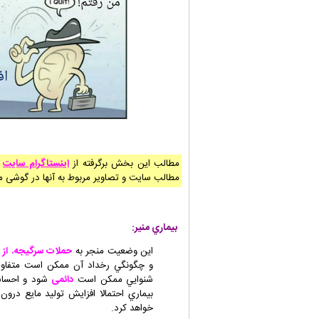
مطالب این بخش برگرفته از
اینستاگرام سایت
م
مطالب سایت و تصاویر مربوط به آنها در گوشی م
بيماري منير:
اين وضعيت منجر به
حملات سرگيجه
،
از
و چگونگي رخداد آن ممکن است متفاو
شنوايي ممکن است
دائمی
شود و احساس
بيماري احتمالا افزایش تولید مایع درون
خواهد کرد.