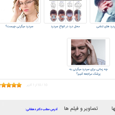
درد های تنشی
محل درد در انواع سردرد
سردرد میگرنی چیست؟
چه زمانی برای سردرد میگرنی به
پزشک مراجعه کنیم؟
10
/
10
از
1
کاربر
ا
تصاویر و فیلم ها
آدرس مطب دکتر دهقانی: