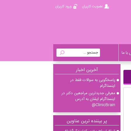
عضویت کاربران
ورود کاربران
با ما
آخرين اخبار
پاسخگویی به سوالات فقط در
اینستاگرام
معرفی جدیدترین مراجعین دکتر در
اینستاگرام ایشان به آدرس
ClinicBrain@
پر بیننده ترین عناوین