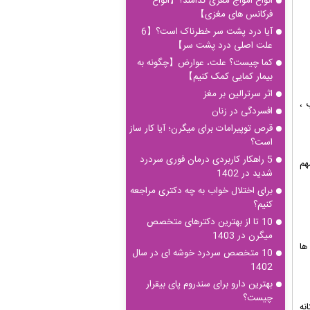
انواع امواج مغزی کدامند؟【انواع
فرکانس های مغزی】
آیا درد پشت سر خطرناک است؟【6
علت اصلی درد پشت سر】
کما چیست؟ علت، عوارض【چگونه به
بیمار کمایی کمک کنیم】
اثر سرترالین بر مغز
 ،
افسردگی در زنان
قرص توپیرامات برای میگرن؛ آیا کار ساز
است؟
5 راهکار کاربردی درمان فوری سردرد
هم
شدید در 1402
برای اختلال خواب به چه دکتری مراجعه
کنیم؟
10 تا از بهترین دکترهای متخصص
میگرن در 1403
ها
10 متخصص سردرد خوشه ای در سال
1402
بهترین دارو برای سندروم پای بیقرار
چیست؟
نه