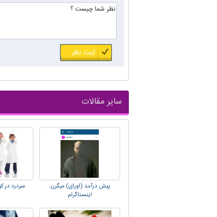
سایر مقالات
پیش درآمد (اورای) میگرن:
سردرد در کو
اینستاگرام