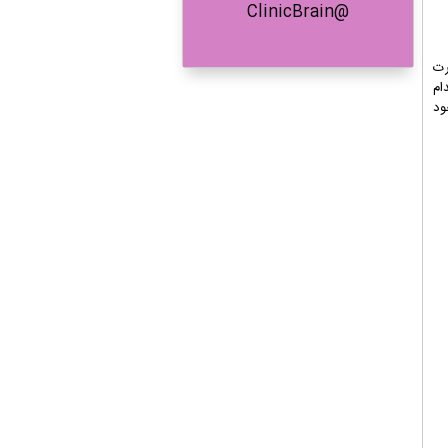
@ClinicBrain
رت
ام
ود