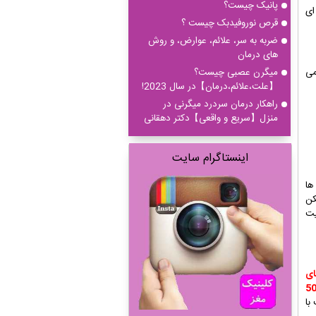
پانیک چیست؟
ای
قرص نوروفیدبک چیست ؟
ضربه به سر، علائم، عوارض، و روش
های درمان
می
میگرن عصبی چیست؟
【علت،علائم،درمان】در سال 2023!
راهکار درمان سردرد میگرنی در
منزل【سریع و واقعی】دکتر دهقانی
اینستاگرام سایت
ها
کن
یت
ی
با