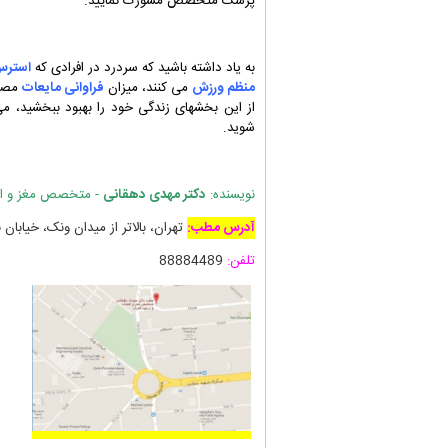
پزشک متخصص مشورت نمایید.
به یاد داشته باشید که سردرد در افرادی که
استرس
منظم ورزش
می کنند، میزان
فراوانی مایعات
مصرف
از این بخشهای زندگی خود را بهبود ببخشید، 
شوید.
نویسنده:
دکتر مهدی دهقانی
- متخصص مغز و اع
آدرس مطب:
تهران، بالاتر از میدان ونک، خیابان
تلفن:
88884489