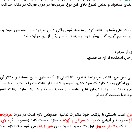
بندی میشوند و بدلیل شیوع بالای این نوع سردردها در مورد هریک در مقاله جداگانه 
 صحبت های شما و معاینه کردن متوجه شود. وقتی دلیل سردرد شما مشخص شود او 
 تصمیم گیری کند. روش درمان میتواند شامل یکی از این موارد باشد:
 از سردرد
ال استفاده از آن ها هستید
 بی ضرر می باشند. سردردها به ندرت نشانه ای از یک بیماری جدی هستند و بیشتر آن 
این امکان وجود دارد که سردردهای مقاوم و ادامه دار بعلت مصرف بیش از حد مس
ی تواند شما را با درمان های مناسب از مصرف مسکن ها رها نماید. بعلت اهم
رد آنها صحبت کرده ام.
ول
است بایستی با پزشک خود مشورت نمایید. همچنین لازم است در مورد
سردردها
ز
همراهند و آنهایی که
پوست سرتان را آزرده
میسازد صحبت کنید (خصوصا اگر
بالای 50
 اید که
بیش از سه روز
طول کشیده و یا سردردتان
هرروز بدتر
می شود حتما لازم است 