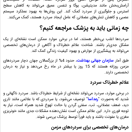
آرامش‌بخش مانند مدیتیشن، یوگا و تنفس عمیق می‌تواند به کاهش سطح
استرس و جلوگیری از سردرد کمک کند. این روش‌ها به بهبود عملکرد سیستم
عصبی و کاهش تنش‌های عضلانی که عامل ایجاد سردرد هستند، کمک می‌کنند.
چه زمانی باید به پزشک مراجعه کنیم؟
سردردها اغلب بی‌خطر هستند، اما در برخی موارد ممکن است نشانه‌ای از یک
مشکل جدی‌تر باشند. شناخت علائم خطرناک و آگاهی از درمان‌های تخصصی
می‌تواند به پیشگیری از عوارض و بهبود کیفیت زندگی کمک کند.
طبق آمار
سازمان جهانی بهداشت
، حدود 4% از بزرگسالان جهان دچار سردردهای
مزمن روزانه هستند که 15 روز یا بیشتر در ماه رخ می‌دهد و نیاز به درمان
تخصصی دارند.
علائم خطرناک سردرد
در برخی موارد، سردرد می‌تواند نشانه‌ای از شرایط خطرناک باشد. سردرد ناگهانی و
شدید که به‌صورت "
رعدآسا
" توصیف می‌شود، یا سردردی که با علائمی مانند تاری
دید، ضعف عضلانی، تب، سفتی گردن یا حالت تهوع شدید همراه است، نیاز به
توجه فوری دارد. این علائم ممکن است نشان‌دهنده مشکلات جدی مانند خونریزی
مغزی یا عفونت باشند و باید فوراً توسط پزشک بررسی شوند.
درمان‌های تخصصی برای سردردهای مزمن