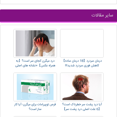
سایر مقالات
درمان سردرد【18 درمان ساده】
درد میگرن کجای سر است؟【به
کاهش فوری سردرد شدید!!!
همراه عکس】+نشانه های اصلی
آیا درد پشت سر خطرناک است؟
قرص توپیرامات برای میگرن؛ آیا کار
【6 علت اصلی درد پشت سر】
ساز است؟