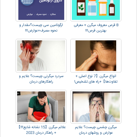
8 قرص معروف میگرن + معرفی
ارگوتامین سی چیست؟مقدار و
بهترین قرص!!!
نحوه مصرف+عوارض!!!
انواع میگرن【7 نوع اصلی +
سردرد میگرنی چیست؟ علایم و
تفاوت‌ها】+راه های تشخیص!
راهکارهای درمان
میگرن چشمی چیست؟ علایم
علائم میگرن【15 نشانه شایع!!!】
عوارض و روشهای درمان
+ راهکار درمان 2023