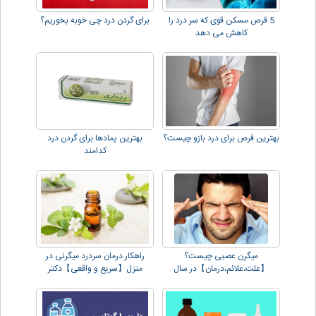
5 قرص مسکن قوی که سر درد را
برای گردن درد چی خوبه بخوریم؟
کاهش می دهد
بهترین قرص برای درد بازو چیست؟
بهترین پمادها برای گردن درد
کدامند
میگرن عصبی چیست؟
راهکار درمان سردرد میگرنی در
【علت،علائم،درمان】در سال
منزل【سریع و واقعی】دکتر
2023!
دهقانی