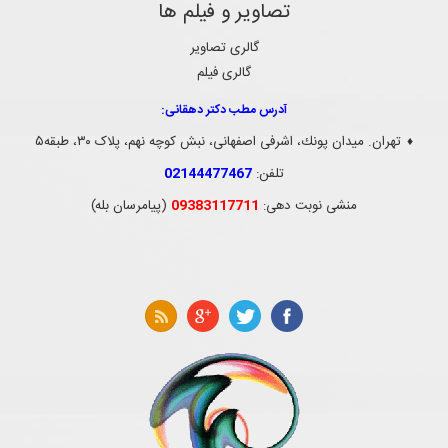
تصاویر و فیلم ها
گالری تصاویر
گالری فیلم
آدرس مطب دکتر دهقانی:
تهران. ميدان پونك، اشرفی اصفهانی، نبش کوچه نهم، پلاک ۳۰، طبقه۵
♦
تلفن:
02144477467
منشی نوبت دهی:
09383117711
(پیامرسان بله)