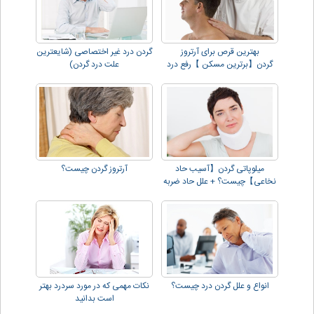
بهترین قرص برای آرتروز
گردن درد غیر اختصاصی (شایعترین
گردن【برترین مسکن 】رفع درد
علت درد گردن)
گردن و دیسک!!
میلوپاتی گردن【آسیب حاد
آرتروز گردن چیست؟
نخاعی】چیست؟ + علل حاد ضربه
اي !!
انواع و علل گردن درد چیست؟
نکات مهمی که در مورد سردرد بهتر
است بدانید