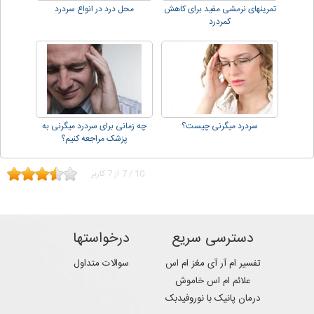
تمرینهای نرمشی مفید برای کاهش
محل درد در انواع سردرد
کمردرد
سردرد میگرنی چیست؟
چه زمانی برای سردرد میگرنی به
پزشک مراجعه کنیم؟
10
/
7
از
7
کاربر
دسترسی سریع
درخواستها
تفسیر ام آر آی مغز ام اس
سوالات متداول
علائم ام اس خاموش
درمان پانیک با نوروفیدبک