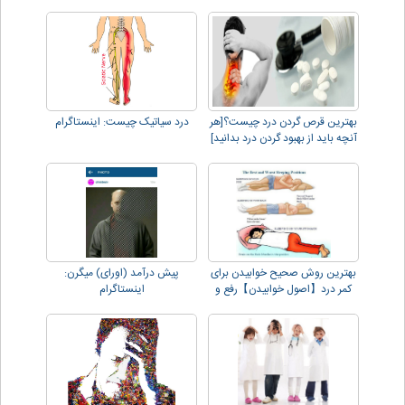
بهترین قرص گردن درد چیست؟[هر
درد سیاتیک چیست: اینستاگرام
آنچه باید از بهبود گردن درد بدانید]
بهترین روش صحیح خوابیدن برای
پیش درآمد (اورای) میگرن:
کمر درد【اصول خوابیدن】رفع و
اینستاگرام
کاهش درد