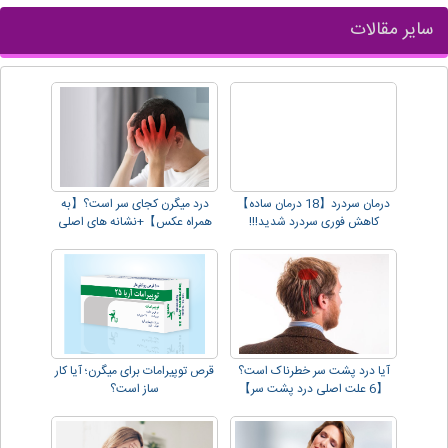
سایر مقالات
درمان سردرد【18 درمان ساده】
درد میگرن کجای سر است؟【به
کاهش فوری سردرد شدید!!!
همراه عکس】+نشانه های اصلی
آیا درد پشت سر خطرناک است؟
قرص توپیرامات برای میگرن؛ آیا کار
【6 علت اصلی درد پشت سر】
ساز است؟