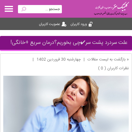
ورود کاربران
عضویت کاربران
علت سردرد پشت سر✔️چی بخوریم؟درمان سریع +خانگی!
« بازگشت به لیست مقالات
|
چهارشنبه 30 فروردین 1402
|
نظرات کاربران ( 0 )