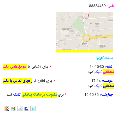
تلفن:
88884489
ساعت کاری:
شنبه:
10:30-14
*
برای آشنایی با
سوابق علمی دکتر
دهقانی
کلیک
کنید
دوشنبه:
14-17
*
برای
اطلاع از
راههای تماس با دکتر
دهقانی
کلیک
کنید
چهارشنبه:
10:30-16
*
برای
عضویت در سامانه پیامکی
کلیک
کنید