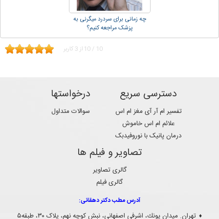
چه زمانی برای سردرد میگرنی به
پزشک مراجعه کنیم؟
10
/
10
از
3
کاربر
دسترسی سریع
درخواستها
تفسیر ام آر آی مغز ام اس
سوالات متداول
علائم ام اس خاموش
درمان پانیک با نوروفیدبک
تصاویر و فیلم ها
گالری تصاویر
گالری فیلم
آدرس مطب دکتر دهقانی:
تهران. ميدان پونك، اشرفی اصفهانی، نبش کوچه نهم، پلاک ۳۰، طبقه۵
♦