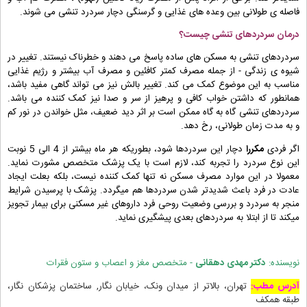
فاصله ی طولانی بین وعده های غذایی و گرسنگی دچار سردرد تنشی می شوند.
درمان سردردهای تنشی چیست؟
سردردهای تنشی به مسکن های ساده پاسخ می دهند و خطرناک نیستند. تغییر در
شیوه ی زندگی - از جمله مصرف کمتر کافئین و مصرف آب بیشتر و رژیم غذایی
مناسب به این موضوع کمک می کند. تغییر بالش نیز می تواند گاهی مفید باشد،
همانطور که داشتن خواب کافی و پرهیز از سر و صدا نیز کمک کننده می باشد.
سردردهای تنشی گاه به گاه ممکن است بر اثر دید ضعیف، مثل خواندن در نور کم
و به مدت زمان طولانی، رخ دهد.
اگر فردی
مکررا
دچار این سردردها شود، بطوریکه هر ماه بیشتر از 4 الی 5 نوبت
این نوع سردرد را تجربه کند، لازم است با یک پزشک متخصص مشورت نماید.
معمولا در این موارد مصرف مسکن نه تنها کمک کننده نیست، بلکه بعلت ایجاد
عادت در فرد باعث شدیدتر شدن سردردها هم میگردد. پزشک با پرسیدن شرایط
منجر به سردرد و بررسی وضعیت روحی فرد داروهای غیر مسکنی برای بیمار تجویز
میکند تا از ابتلا به سردردهای بعدی پیشگیری نماید.
نویسنده:
دکتر مهدی دهقانی
- متخصص مغز و اعصاب و ستون فقرات
آدرس مطب:
تهران، بالاتر از میدان ونک، خیابان نگار, ساختمان پزشکان نگار،
طبقه همکف