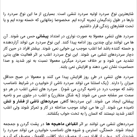
شایعترین نوع سردرد اولیه سردرد تنشی است. بسیاری از ما این نوع سردرد را
بارها در طول زندگیمان تجربه کرده ایم. مخصوصا زمانهایی که خسته بوده ایم و یا
تحت فشارهای زندگی قرار داشتیم.
سردرد های تنشی معمولا به صورت نواری در امتداد
پیشانی
حس می شوند. آن
ها می توانند برای چندین روز ادامه پیدا کنند. این نوع سردرد می تواند آزاردهنده
و خسته کننده باشد اما اغلب موجب بی خوابی نمی شوند. بیشتر افراد در حین کار
دچار سردردهای تنشی می شوند. این نوع سردرد اغلب بر اثر فعالیت های بدنی
تشدید می شود و بر خلاف سردرد میگرنی معمولا نسبت به نور شدید و صدا
حساسیت نشان نمی دهند و افزایش نمی یابند.
سردرد های تنشی در طی روز افزایش پیدا می کنند و معمولا در صبح حداقل
میزان را دارند. (یک استثنا می تواند سردرد ناشی از خوابیدن در شرایط نامناسب
باشد که موجب درد در ناحیه گردن می شود) . سردرد های تنشی اغلب در هر دو
سمت سر مشابه حس می شوند (به شکل متقارن) و اغلب در جلوی سر و ناحیه
پیشانی ایجاد می شوند. این سردردها گاهی
سردردهای ناشی از فشار و تنش
نامیده می شوند. آن ها می تواند موجب مداخله در کار و تمرکز شوند ولی اغلب
آنقدر شدید نیستند که انسان را به تخت خواب بکشانند.
سردردهای تنشی می توانند بر اثر
انقباض ماهیچه ها
در پشت گردن و جمجمه
ایجاد شوند. خستگی، استرس و شیوه های نامناسب خوابیدن می تواند سردرد را
شدیدتر کند. برخی از افراد پس از مصرف زیاد کافئین (قهوه) ، مصرف کم آب و