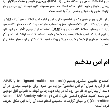
ملی اختلالات عصبی و سکته مغزی (NINDS)، پیگیری طولانی مدت مبتلایان به
بیماری خوش خیم نشان داده است که عدم مصرف دارو توسط این بیماران در
نهایت منجر به ناتوانی بعضی از آنها شده است.
بطور کلی، چون هیچ یک از شاخص های بالینی اولیه نمی تواند مسیر آینده MS را
پیش بینی کند، اکثر متخصصان مغز و اعصاب عقیده دارند که به محض تشخیص
باید از داروهای اصلاح کننده بیماری (DMD) استفاده کرد. چون تأخیر در این کار،
به این امید که کسی بتواند وضعیت خوش خیم را حفظ کند، خطرناک است، و اگر
وضعیت بیماری از خوش خیم به پیش رونده تغییر کند، کنترل آن بسیار مشکل تر
است.
ام اس بدخیم
اصطلاح مالتیپل اسکلروز بدخیم (malignant multiple sclerosis) یا MMS،
که از آن به عنوان "ام اس تهاجمی" نیز یاد می شود، برای توصیف بیماری در آن
دسته از بیمارانی به کار می رود که در یک دوره زمانی کوتاه به ناتوانی قابل توجهی
می رسند. کمیته مشاوره انجمن ملی ام اس (National MS Society Advisory
Committee) ) بر مبنای گزارشات تحقیقی انجام شده آن را به این شکل تعریف
کرده است: