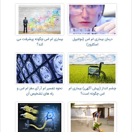
درمان بیماری ام اس (مولتیپل
بیماری ام اس چگونه پیشرفت می
اسکلروز)
کند؟
چشم انداز (پیش آگهی) بیماری ام
نحوه تفسیر ام آر آی مغز ام اس و
اس چگونه است؟
راه های تشخیص آن