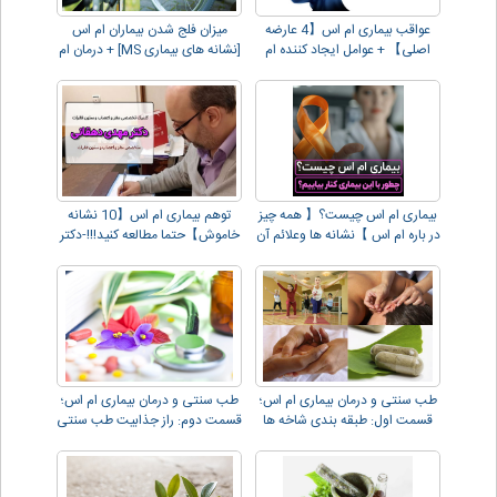
عواقب بیماری ام اس【4 عارضه
میزان فلج شدن بیماران ام اس
اصلی】 + عوامل ایجاد کننده ام
[نشانه های بیماری MS] + درمان ام
اس
اس
بیماری ام اس چیست؟【 همه چیز
توهم بیماری ام اس【10 نشانه
در باره ام اس 】نشانه ها وعلائم آن
خاموش】حتما مطالعه کنید!!!-دکتر
دهقانی
طب سنتی و درمان بیماری ام اس؛
طب سنتی و درمان بیماری ام اس؛
قسمت اول: طبقه بندی شاخه ها
قسمت دوم: راز جذابیت طب سنتی