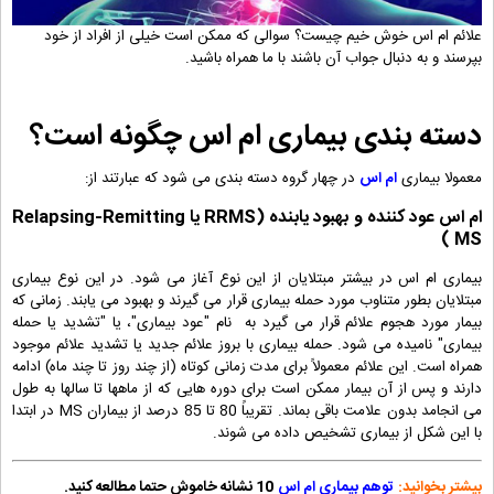
علائم ام اس خوش خیم چیست؟ سوالی که ممکن است خیلی از افراد از خود
بپرسند و به دنبال جواب آن باشند با ما همراه باشید.
دسته بندی بیماری ام اس چگونه است؟
معمولا بیماری
ام اس
در چهار گروه دسته بندی می شود که عبارتند از:
ام اس عود کننده و بهبود یابنده (RRMS یا Relapsing-Remitting
MS )
بیماری ام اس در بیشتر مبتلایان از این نوع آغاز می شود. در این نوع بیماری
مبتلایان بطور متناوب مورد حمله بیماری قرار می گیرند و بهبود می یابند. زمانی که
بیمار مورد هجوم علائم قرار می گیرد به نام "عود بیماری"، یا "تشدید یا حمله
بیماری" نامیده می شود. حمله بیماری با بروز علائم جدید یا تشدید علائم موجود
همراه است. این علائم معمولاً برای مدت زمانی کوتاه (از چند روز تا چند ماه) ادامه
دارند و پس از آن بیمار ممکن است برای دوره هایی که از ماهها تا سالها به طول
می انجامد بدون علامت باقی بماند. تقریباً 80 تا 85 درصد از بیماران MS در ابتدا
با این شکل از بیماری تشخیص داده می شوند.
بیشتر بخوانید:
توهم بیماری ام اس
10 نشانه خاموش حتما مطالعه کنید.