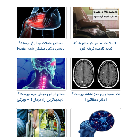
15 علامت ام اس در خانم ها که
انقباض عضلات چرا رخ میدهد؟
نباید نادیده گرفته شود
[بررسی دلایل منقبض شدن عضله]
لکه سفید روی مغز نشانه چیست؟
علائم ام اس خوش خیم چیست؟
【دکتر دهقانی】
【جدیدترین راه درمان】+ ویژگی
ها و تشخیص