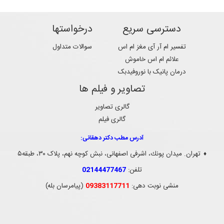
دسترسی سریع
درخواستها
تفسیر ام آر آی مغز ام اس
سوالات متداول
علائم ام اس خاموش
درمان پانیک با نوروفیدبک
تصاویر و فیلم ها
گالری تصاویر
گالری فیلم
آدرس مطب دکتر دهقانی:
تهران. ميدان پونك، اشرفی اصفهانی، نبش کوچه نهم، پلاک ۳۰، طبقه۵
♦
تلفن:
02144477467
منشی نوبت دهی:
09383117711
(پیامرسان بله)