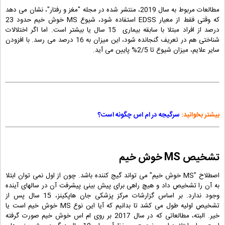
مطالعات مربوط به سال 2019، منتشر شده در مجله "مغز و رفتار"، نشان می دهد
که وقتی فقط از معیار EDSS استفاده شود، شیوع MS خوش خیم حدود 23
درصد از افراد مبتلا با سابقه بیماری 15 سال یا بیشتر است. اما اگر اختلالات
شناختی هم در تعریف گنجانده شود، این میزان به 16 درصد می رسد. با افزودن
سایر علایم، میزان شیوع تا 2/5% پایین می آید.
بیشتر بخوانید:
سرگیجه در ام اس چگونه است؟
تشخیص MS خوش خیم
اصطلاح "MS خوش خیم" می تواند گیج کننده باشد. چون از اول نمی توان ابتلا
به آن را تشخیص داد و هیچ راهی برای پیش بینی پیشرفت آن در سالهای آینده
وجود ندارد. بر اساس گزارشات مرکز پزشکی جان هاپکینز، 15 سال پس از
تشخیص اولیه طول می کشد تا بدانیم که آیا این نوع MS خوش خیم است یا
خیر. البته، مطالعاتی که در سال 2017 بر روی ام اس خوش خیم صورت گرفته