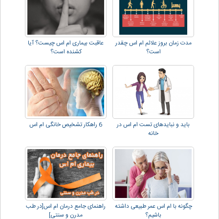
مدت زمان بروز علائم ام اس چقدر
عاقبت بیماری ام اس چیست؟ آیا
است؟
کشنده است؟
باید و نبایدهای تست ام اس در
6 راهکار تشخیص خانگی ام اس
خانه
چگونه با ام اس عمر طبیعی داشته
راهنمای جامع درمان ام اس[در طب
باشیم؟
مدرن و سنتی]