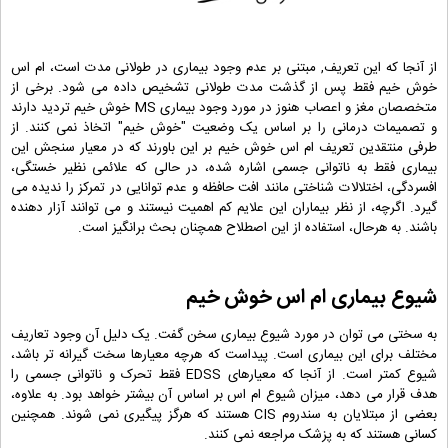
از آنجا که این تعریف, مبتنی بر عدم وجود بیماری در طولانی مدت است، ام اس
خوش خیم فقط پس از گذشت مدت طولانی تشخیص داده می شود. برخی از
متخصصان مغز و اعصاب هنوز در مورد وجود بیماری MS خوش خیم تردید دارند
و تصمیمات درمانی را بر اساس یک وضعیت "خوش خیم" اتخاذ نمی کنند. از
طرفی منتقدین تعریف ام اس خوش خیم بر این باورند که در معیار سنجش این
بیماری فقط به ناتوانی جسمی اشاره شده، در حالی که علائمی نظیر خستگی،
افسردگی، اختلالات شناختی مانند افت حافظه و عدم توانایی در تمرکز را ندیده می
گیرد. اگرچه، از نظر بیماران این علایم کم اهمیت نیستند و می توانند آزار دهنده
باشند. به هرحال، استفاده از این اصطلاح همچنان بحث برانگیز است.
شیوع بیماری ام اس خوش خیم
به سختی می توان در مورد شیوع بیماری سخن گفت. یک دلیل آن وجود تعاریف
مختلف برای این بیماری است. پیداست که هرچه معیارها سخت گیرانه تر باشد،
شیوع کمتر است. از آنجا که معیارهای EDSS فقط تحرک و ناتوانی جسمی را
هدف قرار می دهد، میزان شیوع ام اس بر اساس آن بیشتر خواهد بود. به علاوه،
بعضی از مبتلایان به سندروم CIS هستند که هرگز پیگیری نمی شوند. همچنین
کسانی هستند که به پزشک مراجعه نمی کنند.