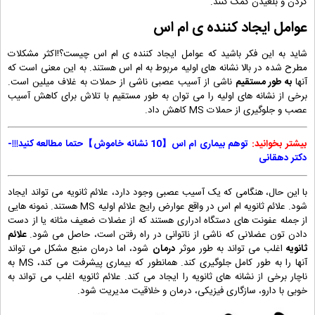
کردن و بلعیدن کمک کنند.
عوامل ایجاد کننده ی ام اس
شاید به این فکر باشید که عوامل ایجاد کننده ی ام اس چیست؟!اکثر مشکلات
مطرح شده در بالا نشانه های اولیه مربوط به ام اس هستند. به این معنی است که
آنها
به طور مستقیم
ناشی از آسیب عصبی ناشی از حملات به غلاف میلین است.
برخی از نشانه های اولیه را می توان به طور مستقیم با تلاش برای کاهش آسیب
عصب و جلوگیری از حملات MS کاهش داد.
بیشتر بخوانید:
توهم بیماری ام اس【10 نشانه خاموش】حتما مطالعه کنید!!!-
دکتر دهقانی
با این حال، هنگامی که یک آسیب عصبی وجود دارد، علائم ثانویه می تواند ایجاد
شود. علائم ثانویه ام اس در واقع عوارض رایج علائم اولیه MS هستند. نمونه هایی
از جمله عفونت های دستگاه ادراری هستند که از عضلات ضعیف مثانه یا از دست
دادن تون عضلانی که ناشی از ناتوانی در راه رفتن است، حاصل می شود.
علائم
ثانویه
اغلب می تواند به طور موثر
درمان
شود، اما درمان منبع مشکل می تواند
آنها را به طور کامل جلوگیری کند. همانطور که بیماری پیشرفت می کند، MS به
ناچار برخی از نشانه های ثانویه را ایجاد می کند. علائم ثانویه اغلب می تواند به
خوبی با دارو، سازگاری فیزیکی، درمان و خلاقیت مدیریت شود.