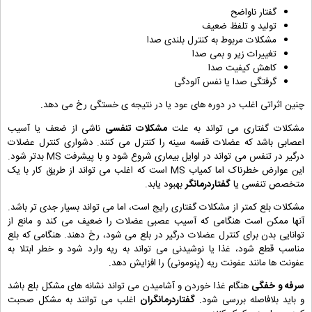
گفتار ناواضح
تولید و تلفظ ضعیف
مشکلات مربوط به کنترل بلندی صدا
تغییرات زیر و بمی صدا
کاهش کیفیت صدا
گرفتگی صدا یا نفس آلودگی
چنین اثراتی اغلب در دوره های عود یا در نتیجه ی خستگی رخ می دهد.
مشکلات گفتاری می تواند به علت
مشکلات تنفسی
ناشی از ضعف یا آسیب
اعصابی باشد که عضلات قفسه سینه را کنترل می کنند. دشواری کنترل عضلات
درگیر در تنفس می تواند در اوایل بیماری شروع شود و با پیشرفت MS بدتر شود.
این عوارض خطرناک اما کمیاب MS است که اغلب می تواند از طریق کار با یک
متخصص تنفسی یا
گفتاردرمانگر
بهبود یابد.
مشکلات بلع کمتر از مشکلات گفتاری رایج است، اما می تواند بسیار جدی تر باشد.
آنها ممکن است هنگامی که آسیب عصبی عضلات را ضعیف می کند و مانع از
توانایی بدن برای کنترل عضلات درگیر در بلع می شود، رخ دهند. هنگامی که بلع
مناسب قطع شود، غذا یا نوشیدنی می تواند به ریه وارد شود و خطر ابتلا به
عفونت ها مانند عفونت ریه (پنومونی) را افزایش دهد.
سرفه و خفگی
هنگام غذا خوردن و آشامیدن می تواند نشانه های مشکل بلع باشد
و باید بلافاصله بررسی شود.
گفتاردرمانگران
اغلب می توانند به مشکل صحبت