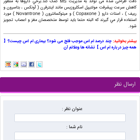
دقت طراحی شده می تواند به مدیریت MS کمک کند.برخي داروها به منظور
كاهش سرعت پيشرفت مولتيپل اسكلروزيس مانند اينترفرن ( آونكس ، بتاسرون و
ربيف ) ، استات دارو ( Copaxone ) و ميتوكسانترون ( Novantrone ) مورد
استفاده قرار مي گيرند كه البته حتما بايد توسط متخصصان مغز و اعصاب تجويز
شود.
بیشتر بخوانید:
چند درصد ام اس موجب فلج می شود؟
بیماری ام اس چیست؟【
همه چیز در باره ام اس 】نشانه ها وعلائم آن
ارسال نظر
عنوان نظر :
نام شما :