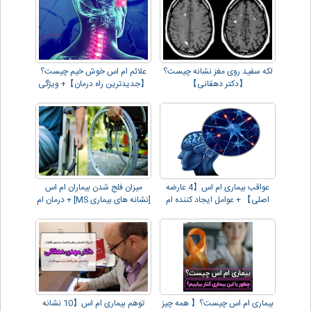
لکه سفید روی مغز نشانه چیست؟
علائم ام اس خوش خیم چیست؟
【دکتر دهقانی】
【جدیدترین راه درمان】+ ویژگی
ها و تشخیص
عواقب بیماری ام اس【4 عارضه
میزان فلج شدن بیماران ام اس
اصلی】 + عوامل ایجاد کننده ام
[نشانه های بیماری MS] + درمان ام
اس
اس
بیماری ام اس چیست؟【 همه چیز
توهم بیماری ام اس【10 نشانه