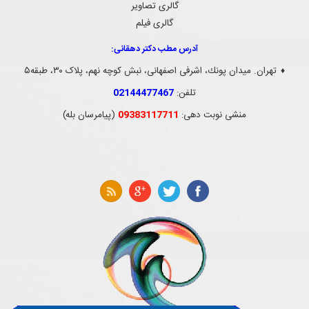
گالری تصاویر
گالری فیلم
آدرس مطب دکتر دهقانی:
تهران. ميدان پونك، اشرفی اصفهانی، نبش کوچه نهم، پلاک ۳۰، طبقه۵
♦
تلفن:
02144477467
منشی نوبت دهی:
09383117711
(پیامرسان بله)