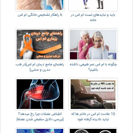
باید و نبایدهای تست ام اس در
6 راهکار تشخیص خانگی ام اس
خانه
چگونه با ام اس عمر طبیعی داشته
راهنمای جامع درمان ام اس[در طب
باشیم؟
مدرن و سنتی]
15 علامت ام اس در خانم ها که
انقباض عضلات چرا رخ میدهد؟
نباید نادیده گرفته شود
[بررسی دلایل منقبض شدن عضله]