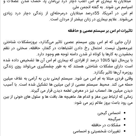
مبتلایان به بیماری ام اس اغلب دچار درد بی‌امان پا، خشک شدن عضلات و
اسپاسم می شوند. به گفته انجمن ملی
‌ام اس در آمریکا، 55درصد مبتلایان درمرحله‌ای از زندگی دچار درد زیادی
می‌شوند. علایم بیماری در زنان بیشتر از مردان است.
تاثیرات ام اس بر سیستم عصبی و حافظه
ازآن جایی که ‌ام اس روی سیستم عصبی تاثیر می‌گذارد، بروزمشکلات شناختی
غیرمعمول نیست. احتمال رخ دادن اشتباهات در گفتار، حافظه، سختی در نظم
بخشیدن به کارها یا کوتاه‌ تر شدن دامنه توجه هم وجود دارد.
با ین‌حال تنها 5تا10 درصد از افرادی که بیماری ام اس آن ها تشخیص داده شده
است دارای مشکلات شناختی هستند که به ‌طور چشمگیری می‌تواند روی زندگی
روزمره آن‌ها تاثیر بگذارد.
وقتی فردی مبتلا به ام اس می شود. سیستم ایمنی بدن به آرامی به غلاف میلین
حمله می کند. محیط سیستم عصبی از این میلین ها تشکیل شده است. با آسیب
دیدن میلین ها، اعصاب نیز در معرض لطمه دیدن قرار می گیرند.
زمانی که ارتباط بین مغز و اندام ها، ماهیچه ها، بافت ها و سلول های خونی از بین
می رود باعث بروز علائم زیر می شود:
احساس گیجی
سرگیجه
مشکلات در حافظه
تغییرات شخصیتی و احساسی