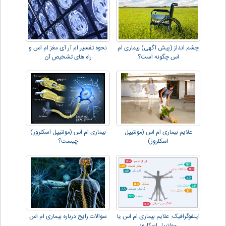
چشم انداز (پیش آگهی) بیماری ام
نحوه تفسیر ام آر آی مغز ام اس و
اس چگونه است؟
راه های تشخیص آن
علایم بیماری ام اس (مولتیپل
بیماری ام اس (مولتیپل اسکلروز)
اسکلروز)
چیست؟
اینفوگرافیک: علایم بیماری ام اس یا
سوالات رایج درباره بیماری ام اس
مولتیپل اسکلروز