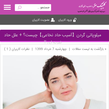
ورود کاربران
عضویت کاربران
میلوپاتی گردن【آسیب حاد نخاعی】چیست؟ + علل حاد
ضربه اي !!
« بازگشت به لیست مقالات
|
چهارشنبه 7 خرداد 1399
|
نظرات کاربران ( 1 )