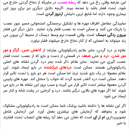
این عارضه وقتی رخ می دهد که
ریشه عصب
، در جاییکه از نخاع گردنی خارج می
شود، تحت فشار باشد یا صدمه ببیند. اگرچه دلایل دیگری نیز برای بروز این
بیماری وجود دارند اما شایع ترین دلیلش
آرتروز گردن
است.
ساییدگی مفاصل اطراف مهره ها و تشکیل برجستگی استخوانی مسیر عبور عصب
را باریک می کنند و ممکن است به عصب فشار وارد نمایند. دلیل دیگر این فشار
بیرون زدگی دیسک
است. وقتی قسمت نرم وسط دیسک از محیط آن بیرون می
زند میتواند به اعصابی که از کنار نخاع خارج میشوند فشار بیاورد.
علاوه بر درد گردن، سایر علایم رادیکولوپاتی عبارتند از
کاهش حس
،
گزگز و مور
مور
شدن
،
درد
و حتی
ضعف
در قسمتی از دست و بازو که از عصب تحت فشار
عصب گیری می نمایند. سایر علائم ذکر شده بجز درد گردن نشانه های اصلی
رادیکولوپاتی هستند. ممکن است
دردهای تیرکشنده
در بازو ایجاد شوند. این
علائم معمولا در یک بازو شدید ترند اما ممکن است هر دو بازو را تحت تاثیر قرار
دهند. ممکن است درد آنقدر شدید گردد که خواب را مختل کند. مهره های پایینی
گردن معمولا بیشتر تحت تاثیر قرار می گیرند و سبب بروز این نشانه ها در بازو می
شوند. اما اگر مهره های بالایی درگیر باشند، درد و کرختی در پشت شانه و کنار سر
ایجاد می شود.
اگر این نشانه ها را داشته باشید پزشک شما ممکن است به رادیکولوپاتی مشکوک
شود و بخواهد که آزمایش های بیشتری بعمل آورد. این آزمایش شامل
تصویربرداری
ام آر آی
است که نشان می دهد آیا ریشه های اعصاب تحت فشارند
یا خیر.