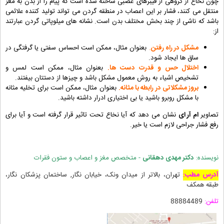
چون نخاع از گروهی از فیبرهای عصبی ساخته شده است که پیام را از بدن به مغز
منتقل می کنند، فشار بر این اعصاب در منطقه گردن می تواند تولید کننده علائمی
باشد که ناشی از چند بخش مختلف بدن است. نشانه های میلوپاتی گردن عبارتند
از:
مشکل در راه رفتن
.
بعنوان مثال، ممکن است احساس سفتی یا گرفتگی در
ساق ها ایجاد شود.
اختلال حس و قدرت دست ها.
بعنوان مثال، ممکن است لمس و
تشخیص اشیاء به روش معمول مشکل باشد و چیزها از دستتان بیفتند.
بروز مشکلاتی در رابطه با مثانه.
بعنوان مثال، ممکن است برای تخلیه مثانه
با مشکل روبرو باشید یا بی اختیاری ادرار داشته باشید.
تصاویر
ام آر ای
نشان می دهد که آیا نخاع تحت تاثیر قرار گرفته است و آیا برای
رفع فشار جراحی لازم است یا خیر.
نویسنده:
دکتر مهدی دهقانی
- متخصص مغز و اعصاب و ستون فقرات
آدرس مطب:
تهران، بالاتر از میدان ونک، خیابان نگار, ساختمان پزشکان نگار،
طبقه همکف
تلفن:
88884489