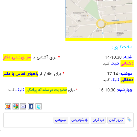
ساعت کاری:
شنبه:
10:30-14
*
برای آشنایی با
سوابق علمی دکتر
دهقانی
کلیک
کنید
دوشنبه:
14-17
*
برای
اطلاع از
راههای تماس با دکتر
دهقانی
کلیک
کنید
چهارشنبه:
10:30-16
*
برای
عضویت در سامانه پیامکی
کلیک
کنید
آرتروز گردن
درد گردن
رادیکولوپاتی
میلوپاتی