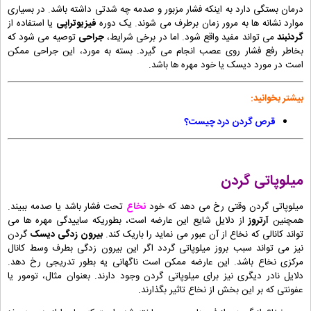
درمان بستگی دارد به اینکه فشار مزبور و صدمه چه شدتی داشته باشد. در بسیاری
موارد نشانه ها به مرور زمان برطرف می شوند. یک دوره
فیزیوتراپی
یا استفاده از
گردنبند
می تواند مفید واقع شود. اما در برخی شرایط،
جراحی
توصیه می شود که
بخاطر رفع فشار روی عصب انجام می گیرد. بسته به مورد، این جراحی ممکن
است در مورد دیسک یا خود مهره ها باشد.
بیشتر بخوانید:
قرص گردن درد چیست؟
میلوپاتی گردن
میلوپاتی گردن وقتی رخ می دهد که خود
نخاع
تحت فشار باشد یا صدمه ببیند.
همچنین
آرتروز
از دلایل شایع این عارضه است، بطوریکه ساییدگی مهره ها می
تواند کانالی که نخاع از آن عبور می نماید را باریک کند.
بیرون زدگی دیسک
گردن
نیز می تواند سبب بروز میلوپاتی گردد اگر این بیرون زدگی بطرف وسط کانال
مرکزی نخاع باشد. این عارضه ممکن است ناگهانی یه بطور تدریجی رخ دهد.
دلایل نادر دیگری نیز برای میلوپاتی گردن وجود دارند. بعنوان مثال، تومور یا
عفونتی که بر این بخش از نخاع تاثیر بگذارند.