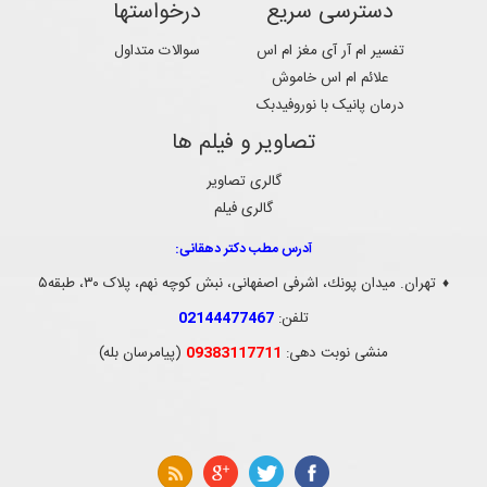
دسترسی سریع
درخواستها
تفسیر ام آر آی مغز ام اس
سوالات متداول
علائم ام اس خاموش
درمان پانیک با نوروفیدبک
تصاویر و فیلم ها
گالری تصاویر
گالری فیلم
آدرس مطب دکتر دهقانی:
تهران. ميدان پونك، اشرفی اصفهانی، نبش کوچه نهم، پلاک ۳۰، طبقه۵
♦
تلفن:
02144477467
منشی نوبت دهی:
09383117711
(پیامرسان بله)