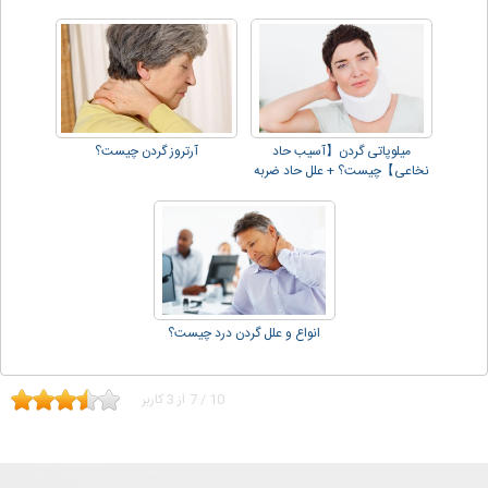
گردن و دیسک!!
میلوپاتی گردن【آسیب حاد
آرتروز گردن چیست؟
نخاعی】چیست؟ + علل حاد ضربه
اي !!
انواع و علل گردن درد چیست؟
10
/
7
از
3
کاربر