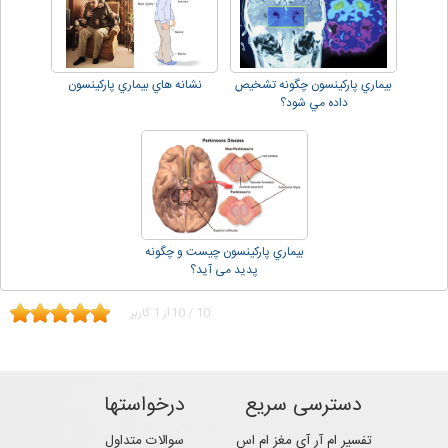
بيماري پارکينسون چگونه تشخيص
نشانه هاي بيماري پارکينسون
داده مي شود؟
بيماري پارکينسون چیست و چگونه
پدید می آید؟
10
/
10
از
1
کاربر
دسترسی سریع
درخواستها
تفسیر ام آر آی مغز ام اس
سوالات متداول