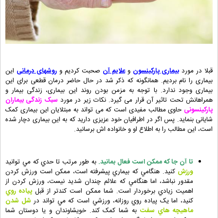
قبلا در مورد
بیماری پارکینسون
و
علایم آن
صحبت کردیم و
روشهای درمانی
این
بیماری را نام بردیم. همانگونه که ذکر شد در حال حاضر درمان قطعی برای این
بیماری وجود ندارد. با توجه به مزمن بودن روند این بیماری، زندگی بیمار و
همراهانش تحت تاثیر آن قرار می گیرد. نکات زیر در مورد
سبک زندگی بیماران
پارکینسونی
حاوی مطالب مفیدی است که می تواند به مبتلایان این بیماری کمک
شایانی بنماید. پس اگر در اطرافیان خود عزیزی دارید که به این بیماری دچار شده
است، این مطالب را به اطلاع او و خانواده اش برسانید.
تا آن جا که ممکن است فعال بمانيد.
به طور مرتب تا حدي که مي توانيد
ورزش
کنيد. هنگامي که بيماري پيشرفته است، ممکن است ورزش کردن
مقدور نباشد، اما هنگامي که علائم چندان شدید نيست، ورزش کردن از
اهميت زيادي برخوردار است. شما ممکن است کندتر از قبل
پياده روي
کنيد، اما يک پياده روي روزانه، ورزشي است که مي تواند در
شل شدن
ماهيچه هاي سفت
به شما کمک کند. خويشاوندان و يا دوستان شما