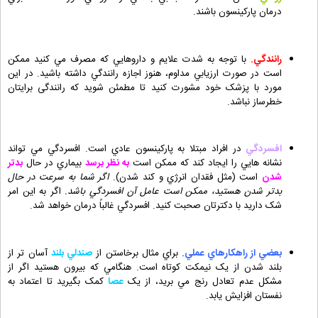
درمان پارکينسون باشند.
رانندگي.
با توجه به شدت علايم و داروهايي که مصرف مي کنيد ممکن
است در صورت ارزيابي مداوم، هنوز اجازه رانندگي داشته باشيد. در این
مورد با پزشک خود مشورت کنید تا مطمئن شوید که رانندگی برایتان
خطرساز نباشد.
افسردگي
در افراد مبتلا به پارکينسون عادي است. افسردگي مي تواند
نشانه هايي را ايجاد کند که ممکن است
به نظر برسد
بيماري در حال
بدتر
شدن
است (مثل فقدان انرژي و کند شدن).
اگر شما به سرعت در حال
بدتر شدن هستيد، ممکن است عامل آن افسردگي باشد.
اگر به اين امر
شک داريد با دکترتان صحبت کنيد. افسردگي غالباً درمان خواهد شد.
بعضي از راهکارهاي عملي.
براي مثال برخاستن از
صندلي بلند
آسان تر از
بلند شدن از يک نيمکت کوتاه است. هنگامي که بيرون هستيد اگر از
مشکل عدم تعادل رنج مي بريد، از يک
عصا
کمک بگيريد تا اعتماد به
نفستان افزايش يابد.