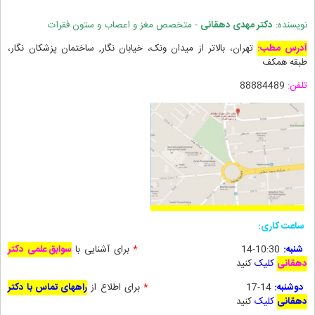
نویسنده:
دکتر مهدی دهقانی
- متخصص مغز و اعصاب و ستون فقرات
آدرس مطب:
تهران، بالاتر از میدان ونک، خیابان نگار, ساختمان پزشکان نگار،
طبقه همکف
تلفن:
88884489
ساعت کاری:
شنبه:
10:30-14
*
برای آشنایی با
سوابق علمی دکتر
دهقانی
کلیک
کنید
دوشنبه:
14-17
*
برای
اطلاع از
راههای تماس با دکتر
دهقانی
کلیک
کنید