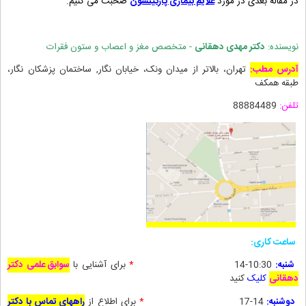
در مقاله بعدی در مورد
علایم بیماری پارکینسون
صحبت می کنیم.
نویسنده:
دکتر مهدی دهقانی
- متخصص مغز و اعصاب و ستون فقرات
آدرس مطب:
تهران، بالاتر از میدان ونک، خیابان نگار, ساختمان پزشکان نگار،
طبقه همکف
تلفن:
88884489
ساعت کاری:
شنبه:
10:30-14
*
برای آشنایی با
سوابق علمی دکتر
دهقانی
کلیک
کنید
دوشنبه:
14-17
*
برای
اطلاع از
راههای تماس با دکتر