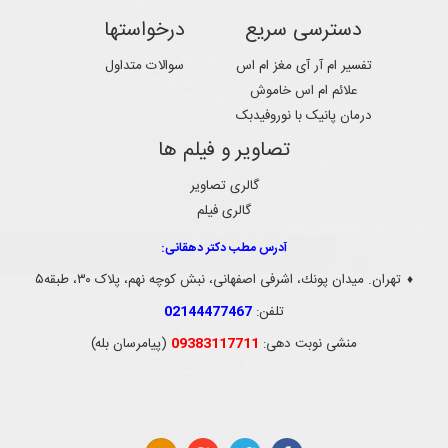
دسترسی سریع
درخواستها
تفسیر ام آر آی مغز ام اس
سوالات متداول
علائم ام اس خاموش
درمان پانیک با نوروفیدبک
تصاویر و فیلم ها
گالری تصاویر
گالری فیلم
آدرس مطب دکتر دهقانی:
تهران. ميدان پونك، اشرفی اصفهانی، نبش کوچه نهم، پلاک ۳۰، طبقه۵
♦
تلفن:
02144477467
منشی نوبت دهی:
09383117711
(پیامرسان بله)