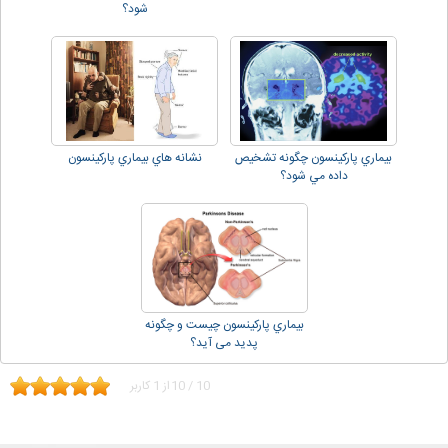
شود؟
بيماري پارکينسون چگونه تشخيص
نشانه هاي بيماري پارکينسون
داده مي شود؟
بيماري پارکينسون چیست و چگونه
پدید می آید؟
10
/
10
از
1
کاربر