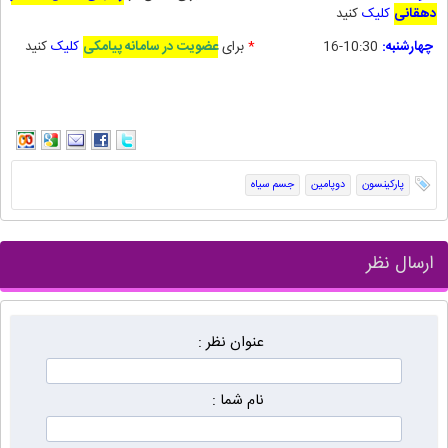
دهقانی
کلیک
کنید
چهارشنبه:
10:30-16
*
برای
عضویت در سامانه پیامکی
کلیک
کنید
پارکینسون
دوپامین
جسم سیاه
ارسال نظر
عنوان نظر :
نام شما :