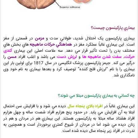
بيماري پارکينسون چيست؟
بیماری پارکینسون یک اختلال شديد، طولاني مدت و
مزمن
در قسمتی از مغز
است. اين بيماري غالباً عملکرد مغز در
هماهنگي حرکات ماهيچه
هاي بخش هاي
مختلف بدن را تحت تأثير قرار مي دهد. سه علامت اصلی این بیماری
کندی
حرکت
،
سفت شدن ماهیچه ها
و
لرزش دست
می باشد و اغلب افراد
مسن
را
درگیر می کند. جیمز پارکینسون پزشک انگلیسی در سال 1817 برای اولین بار این
بیماری را با نام "لرزش فلج کننده" توصیف کرد و بعدها بیماری به نام خود وی
نامگذاری شد.
چه کساني به بيماري پارکينسون مبتلا مي شوند؟
اين بيماري غالباً در
افراد بالاي پنجاه سال
ديده مي شود و با افزايش سن احتمال
ابتلا به آن افزايش مي يابد. در حدود پنج هزارم افراد شصت ساله و چهل هزارم
افراد هشتاد ساله مبتلا به پارکينسون هستند. اين بيماري هم در مردان و هم در
زنان ديده مي شود اما در مردان از شيوع کمتري برخوردار است و همچنین به
ندرت در افراد زير پنجاه سال ديده شده است.