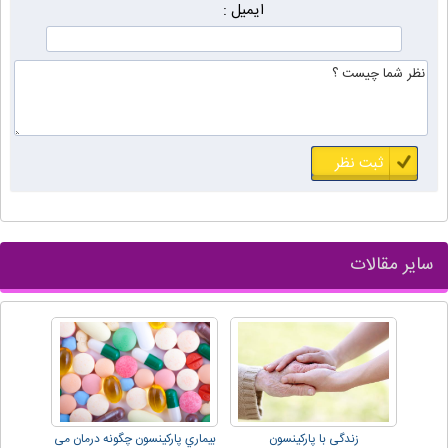
ایمیل :
سایر مقالات
زندگی با پارکینسون
بيماري پارکينسون چگونه درمان می