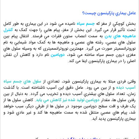
عامل بيماري پارکينسون چيست؟
بخش کوچکي از مغز که
جسم سياه
ناميده مي شود در اين بيماري به طور کامل
تحت تأثير قرار مي گيرد. اين بخش از مغز، پيام هايي را جهت کمک به
کنترل
ماهيچه هاي بدن
به سمت اعصاب ستون فقرات مي فرستد. انتقال پيام بين
سلول هاي عصبي، رشته هاي عصبي و ماهيچه ها به کمک مواد شيمايي به نام
نوروترانسمیتر صورت می گیرد. مهمترين نوروترانسمیتری که به وسيله سلول هاي
مغزی درون جسم سياه ساخته مي شود،
دوپامين
نام دارد و کاهش آن نقش
اصلی را در بیماری پارکینسون ایفا می کند.
وقتی فردی مبتلا به بیماری پارکينسون شود، تعدادي از
سلول هاي جسم سياه
آسيب ديده
و از بين مي رود. عامل دقيق این آسیب ناشناخته است. با گذشت
زمان، تعداد سلول هاي بيشتري آسيب ديده و تخریب می گردد. به دنبال از بين
رفتن سلول ها، مقدار
دوپامين توليد شده نيز کاهش مي يابد
. کاهش سلول ها از
يک طرف و افت سطح دوپامين موجود در سلول ها از طرفي ديگر، سبب خواهد
شد، پيام هاي عصبي منتقل شده به سمت ماهيچه ها کند و غير عادي شود و
بیماری پارکینسون پدید آید.