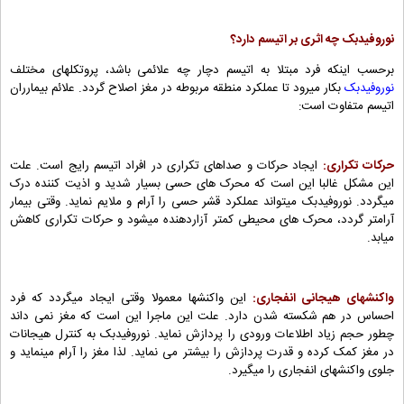
نوروفیدبک چه اثری بر اتیسم دارد؟
برحسب اینکه فرد مبتلا به اتیسم دچار چه علائمی باشد، پروتکلهای مختلف
نوروفیدبک
بکار میرود تا عملکرد منطقه مربوطه در مغز اصلاح گردد. علائم بیمارران
اتیسم متفاوت است:
حرکات تکراری:
ایجاد حرکات و صداهای تکراری در افراد اتیسم رایج است. علت
این مشکل غالبا این است که محرک های حسی بسیار شدید و اذیت کننده درک
میگردد. نوروفیدبک میتواند عملکرد قشر حسی را آرام و ملایم نماید. وقتی بیمار
آرامتر گردد، محرک های محیطی کمتر آزاردهنده میشود و حرکات تکراری کاهش
میابد.
واکنشهای هیجانی انفجاری:
این واکنشها معمولا وقتی ایجاد میگردد که فرد
احساس در هم شکسته شدن دارد. علت این ماجرا این است که مغز نمی داند
چطور حجم زیاد اطلاعات ورودی را پردازش نماید. نوروفیدبک به کنترل هیجانات
در مغز کمک کرده و قدرت پردازش را بیشتر می نماید. لذا مغز را آرام مینماید و
جلوی واکنشهای انفجاری را میگیرد.