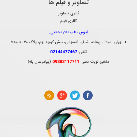
تصاویر و فیلم ها
گالری تصاویر
گالری فیلم
آدرس مطب دکتر دهقانی:
تهران. ميدان پونك، اشرفی اصفهانی، نبش کوچه نهم، پلاک ۳۰، طبقه۵
♦
تلفن:
02144477467
منشی نوبت دهی:
09383117711
(پیامرسان بله)