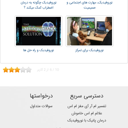
نوروفیدبک، مهارت های اجتماعی و
نوروفیدبک چگونه به درمان
صمیمیت
اضطراب کمک میکند ؟
نوروفیدبک برای تمرکز
نوروفیدبک و راه حل ها
10
/
6
از
2
کاربر
دسترسی سریع
درخواستها
تفسیر ام آر آی مغز ام اس
سوالات متداول
علائم ام اس خاموش
درمان پانیک با نوروفیدبک