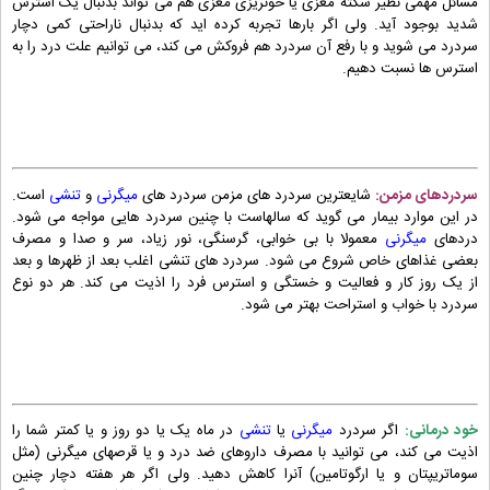
مسائل مهمی نظیر سکته مغزی یا خونریزی مغزی هم می تواند بدنبال یک استرس
شدید بوجود آید. ولی اگر بارها تجربه کرده اید که بدنبال ناراحتی کمی دچار
سردرد می شوید و با رفع آن سردرد هم فروکش می کند، می توانیم علت درد را به
استرس ها نسبت دهیم.
سردرد
ها
ی
مزمن
:
شایعترین سردرد های مزمن سردرد های
میگرنی
و
تنشی
است.
در این موارد بیمار می گوید که سالهاست با چنین سردرد هایی مواجه می شود.
دردهای
میگرنی
معمولا با بی خوابی، گرسنگی، نور زیاد، سر و صدا و مصرف
بعضی غذاهای خاص شروع می شود. سردرد های تنشی اغلب بعد از ظهرها و بعد
از یک روز کار و فعالیت و خستگی و استرس فرد را اذیت می کند. هر دو نوع
سردرد با خواب و استراحت بهتر می شود.
خود درمانی:
اگر سردرد
میگرنی
یا
تنشی
در ماه یک یا دو روز و یا کمتر شما را
اذیت می کند، می توانید با مصرف داروهای ضد درد و یا قرصهای میگرنی (مثل
سوماتریپتان و یا ارگوتامین) آنرا کاهش دهید. ولی اگر هر هفته دچار چنین