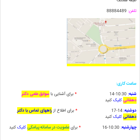
طبقه همکف
تلفن:
88884489
ساعت کاری:
شنبه:
10:30-14
*
برای آشنایی با
سوابق علمی دکتر
دهقانی
کلیک
کنید
دوشنبه:
14-17
*
برای
اطلاع از
راههای تماس با دکتر
دهقانی
کلیک
کنید
چهارشنبه:
10:30-16
*
برای
عضویت در سامانه پیامکی
کلیک
کنید