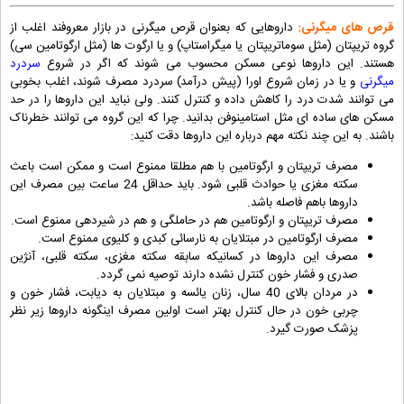
قرص های میگرنی:
داروهایی که بعنوان قرص میگرنی در بازار معروفند اغلب از
گروه تریپتان (مثل سوماتریپتان یا میگراستاپ) و یا ارگوت ها (مثل ارگوتامین سی)
هستند. این داروها نوعی مسکن محسوب می شوند که اگر در شروع
سردرد
میگرنی
و یا در زمان شروع اورا (پیش درآمد) سردرد مصرف شوند، اغلب بخوبی
می توانند شدت درد را کاهش داده و کنترل کنند. ولی نباید این داروها را در حد
مسکن های ساده ای مثل استامینوفن بدانید. چرا که این گروه می توانند خطرناک
باشند. به این چند نکته مهم درباره این داروها دقت کنید:
مصرف تریپتان و ارگوتامین با هم مطلقا ممنوع است و ممکن است باعث
سکته مغزی یا حوادث قلبی شود. باید حداقل 24 ساعت بین مصرف این
داروها باهم فاصله باشد.
مصرف تریپتان و ارگوتامین هم در حاملگی و هم در شیردهی ممنوع است.
مصرف ارگوتامین در مبتلایان به نارسائی کبدی و کلیوی ممنوع است.
مصرف این داروها در کسانیکه سابقه سکته مغزی، سکته قلبی، آنژین
صدری و فشار خون کنترل نشده دارند توصیه نمی گردد.
در مردان بالای 40 سال، زنان یائسه و مبتلایان به دیابت، فشار خون و
چربی خون در حال کنترل بهتر است اولین مصرف اینگونه داروها زیر نظر
پزشک صورت گیرد.