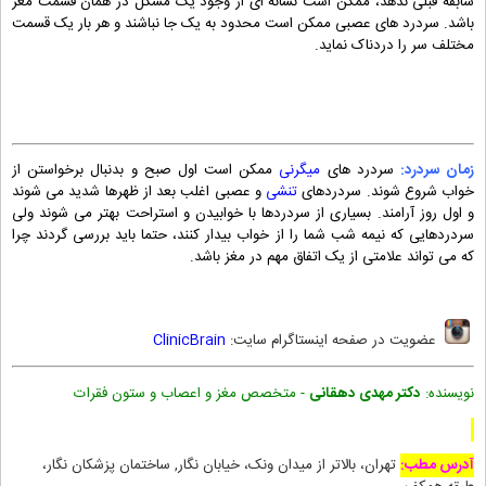
سابقه قبلی ندهد، ممکن است نشانه ای از وجود یک مشکل در همان قسمت مغز
باشد. سردرد های عصبی ممکن است محدود به یک جا نباشند و هر بار یک قسمت
مختلف سر را دردناک نماید.
زمان سردرد:
سردرد های
میگرنی
ممکن است اول صبح و بدنبال برخواستن از
خواب شروع شوند. سردردهای
تنشی
و عصبی اغلب بعد از ظهرها شدید می شوند
و اول روز آرامند. بسیاری از سردردها با خوابیدن و استراحت بهتر می شوند ولی
سردردهایی که نیمه شب شما را از خواب بیدار کنند، حتما باید بررسی گردند چرا
که می تواند علامتی از یک اتفاق مهم در مغز باشد.
عضویت در صفحه اینستاگرام سایت:
ClinicBrain
نویسنده:
دکتر مهدی دهقانی
- متخصص مغز و اعصاب و ستون فقرات
آدرس مطب:
تهران، بالاتر از میدان ونک، خیابان نگار, ساختمان پزشکان نگار،