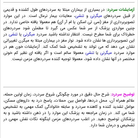
آزمایشات سردرد:
در بسیاری از بیماران مبتلا به سردردهای طول کشنده و قدیمی
از قبیل سردردهای
میگرنی
و
تنشی
، معاینات بیمار نرمال است. در این موارد
تصویربرداری از مغز (سی تی اسکن یا ام آر آی) هم معمولا یافته خاصی ندارد. در
چنین مواردی پزشک از سر شما عکس می گیرد تا مطمئن شود سردردهای
خطرناک برای شما مطرح نیست. انتظار نداشته باشید سردرد
میگرنی
یا
تنشی
در
این تصویربرداری ها نشان داده شود. نوار مغز در بیماران مبتلا به میگرن تغییراتی
نشان می دهد که می تواند به تشخیص شما کمک کند. آزمایشات خون هم در
موارد سردرد
میگرنی
یا
تنشی
معمولا سالم است و اگر یافته ای نظیر کم خونی
مختصر در آنها نشان داده شود، معمولا توجیه کننده سردردهای مزمن نیست.
توضیح سردرد:
شرح حال دقیق در مورد چگونگی شروع سردرد، زمان اولین حمله،
علائم همراه آن، محل دردها، فواصل بین حملات، پاسخ درد به داروهای مسکن،
عوامل تشدید کننده و کاهنده سردرد و سابقه خانوادگی کمک مهمی به تشخیص
شما می کند. در زمان مراجعه به پزشک این موارد را در ذهن داشته باشید و به
پزشکتان توضیح دهید. در اغلب سردردهای مزمن اینگونه نکات نقش مهمی در
تشخیص و درمان شما دارد.