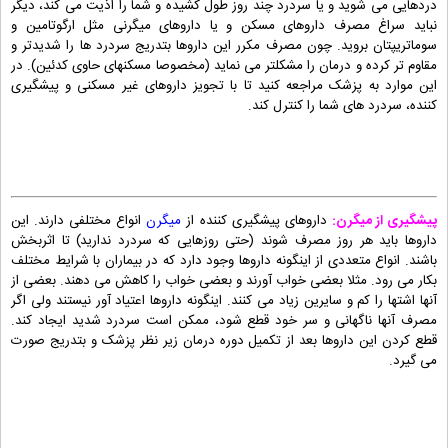
دردهایی می شوید و یا سردرد چند روز طول کشیده و شما را اذیت می کند، دیگر
نباید سراغ مصرف داروهای مسکن و یا داروهای میگرنی مثل ارگوتامین و
سوماتریپتان بروید. چون مصرف مکرر این داروها بتدریج سردرد ها را شدیدتر و
مقاوم تر کرده و درمان را مشکلتر می نماید (مخصوصا مسکنهای حاوی کدئین). در
این موارد به پزشک مراجعه کنید تا با تجویز داروهای غیر مسکنی و پیشگیری
کننده، سردرد های شما را کنترل کند.
پیشگیری از میگرن:
داروهای پیشگیری کننده از
میگرن
انواع مختلفی دارند. این
داروها باید هر روز مصرف شوند (حتی روزهایی که سردرد ندارید) تا اثربخش
باشند. انواع متعددی از اینگونه داروها وجود دارد که در بیماران با شرایط مختلف
بکار می رود. مثلا بعضی خواب آورند و بعضی خواب را کاهش می دهند. بعضی از
آنها اشتها را کم و سایرین زیاد می کنند. اینگونه داروها اعتیاد آور نیستند ولی اگر
مصرف آنها ناگهانی و سر خود قطع شود، ممکن است سردرد شدید ایجاد کند.
قطع کردن این داروها بعد از تکمیل دوره درمان زیر نظر پزشک و بتدریج صورت
می گیرد.