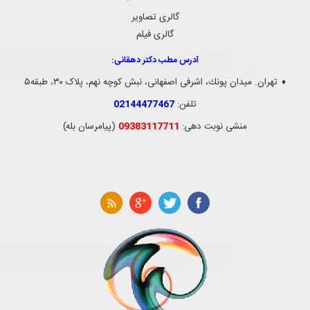
گالری تصاویر
گالری فیلم
آدرس مطب دکتر دهقانی:
تهران. ميدان پونك، اشرفی اصفهانی، نبش کوچه نهم، پلاک ۳۰، طبقه۵
♦
تلفن:
02144477467
منشی نوبت دهی:
09383117711
(پیامرسان بله)