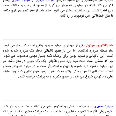
سردرد های خوشخیم و غیر خطرناک (مثل
سردرد میگرنی
و
سردرد تنشی
) بیشتر
فکر می کند. البته در مواردی که بیمار می گوید از مدتها قبل سردرد داشته است
ولی اخیرا شدت درد بیشتر و بیشتر می شود، حتما باید از مغز تصویربرداری بکنیم
تا علل خطرناکی مثل تومورها را رد کنیم.
خطرناکترین سردرد:
یکی از مهمترین موارد سردرد وقتی است که بیمار می گوید
قبلا سابقه سردرد نداشته، اما این بار بطور ناگهانی دچار یک سردرد شدید شده
است. این ناگهانی و شدید بودن برای پزشک نکته بسیار مهمی محسوب می شود.
چرا که ممکن است علت درد پاره شدن ناگهانی یک رگ خونی در مغز باشد. در
این موارد معمولا درد همراه با تهوع و استفراغ است و در موارد شدیدتر ممکن
است باعث فلج اندامها و حتی رفتن به کما شود. پس سردردهایی که بدون سابقه
قبلی و ناگهانی شروع می شود را جدی بگیرید و به پزشک مراجعه کنید.
سردرد عصبی:
عصبانیت، ناراحتی و استرس هم می تواند باعث سردرد در شما
بشود. ولی اگر قبلا تجربه مشابهی نداشتید، با یک پزشک مشورت کنید. چرا که