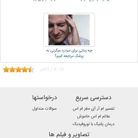
چه زمانی برای سردرد میگرنی به
پزشک مراجعه کنیم؟
10
/
9
از
2
کاربر
دسترسی سریع
درخواستها
تفسیر ام آر آی مغز ام اس
سوالات متداول
علائم ام اس خاموش
درمان پانیک با نوروفیدبک
تصاویر و فیلم ها