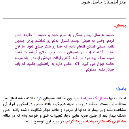
مغز اطمینان حاصل شود.
پرسش:
حدود 4 سال پیش سنگی به سرم خود و حدود 1 دقیقه غش
کردم. وقتی به هوش اومدم کنترل بدنم رو نداشتم برای چندین
ثانیه، سیتی اسکن انجام دادم که خدا رو شکر چیزی نبود اما الان
بعد از گذشت 4 سال همچنان سمت چپ، بالای گوشم که نقطه
ضربه سنگ بود درد می کنه. گاهی اوقات دردش اونقدر زیاد میشه
حالت تهوع می گیرم. اگه امکان داره یه راهنمایی بکنید که باید
چیکار بکنم. ممنونم
پاسخ:
اینکه مدتها
بعد از یک ضربه به سر
، اون منطقه همچنان
درد
داشته باشه اتفاق غیر
منتظره ای نیست. ممکنه در زمان ضربه هیچگونه یافته خاصی در اسکن و ام آر آی
مشاهده نشه ولی بیمار تا مدتها از سردرد و علائم دیگر شکایت داشته باشه. حتی
ممکنه بیمار بعد از چنین ضربه هایی دچار تغییرات خلق و خو هم بشه که در مقاله
مشکلاتی که بعد از ضربه به سر پیدا کردم
، در مورد اون توضیح دادم.