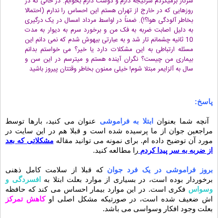
سرکار برمیگردم سرگیجه دارم و دوست دارم بخوابم. در حالی که در
روزهایی که در خارج از تهران هستم این احساس را ندارم (احتمالا
بخاطر آلودگی هوا؟!). ضمناً در اواسط مرداد امسال در یک درگیری
به دلیل اصابت ضربه به فک من و برخورد سرم به دیوار به مدت
10 ثانیه چشمانم تار شد و به عبارتی بیهوش شدم که نمی دانم این
مسئله ارتباطی به این مشکلات دارد یا خیر؟ می خواستم بدانم
بیماری من چیست؟ نگران آینده هستم و میترسم در این سن و
سال به آلزایمر مبتلا شوم! خیلی ممنون بخاطر وقتتان پیروز باشید
پاسخ:
آنچه شما بعنوان
ابتلا به فراموشی
عنوان می کنید، بارها توسط
مراجعین جوان از ما پرسیده شده است و قبلا هم در این سایت در
مورد آن توضیح داده ام. برای نمونه می توانید مقاله
مشکلاتی که بعد
از ضربه به سر پیدا کردم
را مطالعه کنید.
بروز فراموشی در یک فرد جوان
که قبلا از سلامت کامل ذهنی
برخوردار بوده است، در بسیاری از موارد بعلت ابتلا به
افسردگی و
وسواس
فکری است. در این موارد بیمار احساس می کند که حافظه
اش ضعیف شده است، در صورتیکه مشکل اصلی او
کاهش تمرکز
بعلت وجود افکار وسواسی می باشد.