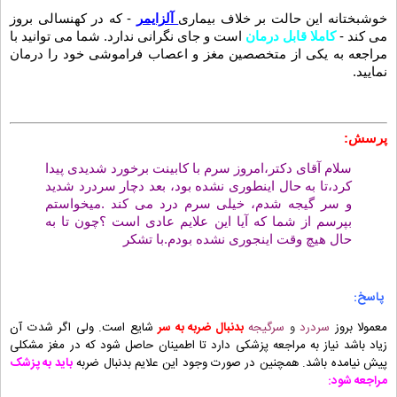
خوشبختانه این حالت بر خلاف بیماری
آلزایمر
- که در کهنسالی بروز
می کند -
کاملا قابل درمان
است و جای نگرانی ندارد. شما می توانید با
مراجعه به یکی از متخصصین مغز و اعصاب فراموشی خود را درمان
نمایید.
پرسش:
سلام آقای دکتر،امروز سرم با کابینت برخورد شدیدی پیدا
کرد،تا به حال اینطوری نشده بود، بعد دچار سردرد شدید
و سر گیجه شدم، خیلی سرم درد می کند .میخواستم
بپرسم از شما که آیا این علایم عادی است ؟چون تا به
حال هیچ وقت اینجوری نشده بودم.با تشکر
پاسخ:
معمولا بروز
سردرد
و
سرگیجه
بدنبال ضربه به سر
شایع است. ولی اگر شدت آن
زیاد باشد نیاز به مراجعه پزشکی دارد تا اطمینان حاصل شود که در مغز مشکلی
پیش نیامده باشد. همچنین در صورت وجود این علایم بدنبال ضربه
باید به پزشک
مراجعه شود: