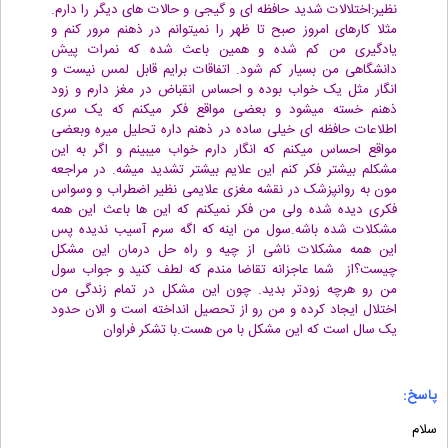
نظیر:اختلالات شدید حافظه ای و گیجی و حالات های دیگر را دارم.
مثلا کارهای امروز صبح تا ظهر را نمیتوانم در ذهنم مرور کنم و
یادگیری من کم شده و همین باعث شده که نمرات پیش
دانشگاهی من بسیار کم شود. اتفاقات برایم قابل لمس نیست و
انگار مثل یک خواب بوده و احساس انقباض در مغز دارم و زود
ذهنم خسته میشود و بعضی مواقع فکر میکنم که یک سری
اطلاعات حافظه ای خیلی ساده در ذهنم داره تحلیل میره وبعضی
مواقع احساس میکنم که انگار دارم خواب میبینم و اگر به این
مشکلم بیشتر فکر کنم این علایم بیشتر تشدید میشه. در مراجعه
مون به روانپزشک در نقشه مغزی علایمی نظیر اضطراب و وسواس
فکری دیده شده ولی من فکر نمیکنم که این ها باعث این همه
مشکلات شده باشه.سول من اینه که اگه سرم آسیب ندیده پس
این همه مشکلات ناشی از چیه و راه حل درمان این مشکل
چیست؟از شما عاجزانه تقاضا مندم که لطف کنید و جواب سول
من رو هرچه زودتر بدید. چون این مشکل در تمام زندگی من
اختلال ایجاد کرده و من رو از تحصیل انداخته است و الان حدود
یک سال است که این مشکل با من هست.با تشکر فراوان
پاسخ:
سلام