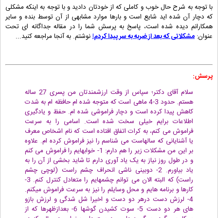
با توجه به شرح حال خوب و کاملی که از خودتان دادید و با توجه به اینکه مشکلی
که دچار آن شده اید شایع است و بارها موارد مشابهی از آن توسط بنده و سایر
همکارانم دیده شده است، پاسخ به پرسش شما را در مقاله جداگانه ای تحت
عنوان:
مشکلاتی که بعد از ضربه به سر پیدا کردم!
نوشتم. به آنجا مراجعه کنید...
پرسش:
سلام آقای دکتر؛ سپاس از وقت ارزشمندتان من پسری 27 ساله
هستم. حدود 3-4 ماهی است که متوجه شده ام حافظه ام به شدت
کاهش پیدا کرده است و دچار فراموشی شده ام. حفظ و یادگیری
اطلاعات برایم خیلی سخت شده است. اسامی را به سرعت
فراموش می کنم، به کرات اتفاق افتاده است که نام اشخاص معرف
یا آشنایانی که سالهاست می شناسم را نیز فراموش کرده ام. علاوه
بر این من مشکلات زیر را هم دارم: 1- خوابهایم را فراموش می کنم
و در طول روز نیاز به یک یاد آوری دارم تا شاید بخشی از آن را به
یاد بیاورم. 2- دوبینی ناشی انحراف چشم راست (لوچی چشم
راست) که البته الان می توانم چشمهایم را متعادل کنترل کنم. 3-
کارها و برنامه هایم و محل وسایلم را نیز به سرعت فراموش میکنم.
4- لرزش دست درهر دو دست و اخیرا شل شدگی و لرزش بازو
های هر دو دست 5- سوت کشیدن گوشها 6- بعدازظهرها که از