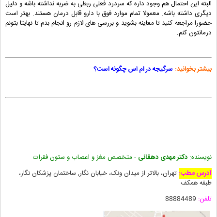
البته این احتمال هم وجود داره که سردرد فعلی ربطی به ضربه نداشته باشه و دلیل
دیگری داشته باشه. معمولا تمام موارد فوق با دارو قابل درمان هستند. بهتر است
حضورا مراجعه کنید تا معاینه بشوید و بررسی های لازم رو انجام بدم تا نهایتا بتونم
درمانتون کنم.
بیشتر بخوانید:
سرگیجه در ام اس چگونه است؟
نویسنده:
دکتر مهدی دهقانی
- متخصص مغز و اعصاب و ستون فقرات
آدرس مطب:
تهران، بالاتر از میدان ونک، خیابان نگار, ساختمان پزشکان نگار،
طبقه همکف
تلفن:
88884489