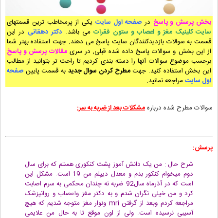
بخش پرسش و پاسخ
در
صفحه اول سایت
یکی از پرمخاطب ترین قسمتهای
سایت کلینیک مغز و اعصاب و ستون فقرات
می باشد.
دکتر دهقانی
در این
قسمت به سوالات بازدیدکنندگان سایت پاسخ می دهند. جهت استفاده بهتر شما
از این بخش و سوالات پاسخ داده شده قبلی, در سری
مقالات پرسش و پاسخ
برحسب موضوع سوالات آنها را دسته بندی کردیم تا راحت تر بتوانید از مطالب
این بخش استفاده کنید. جهت
مطرح کردن سوال جدید
به قسمت پایین
صفحه
اول سایت
مراجعه نمائید.
سوالات مطرح شده درباره
مشکلات بعد از ضربه به سر:
پرسش:
شرح حال : من یک دانش آموز پشت کنکوری هستم که برای سال
دوم میخوام کنکور بدم و معدل دیپلم من 19 است. مشکل این
است که در آذرماه سال92 ضربه نه چندان محکمی به سرم اصابت
کرد و من خیلی نگران شدم و به دکتر مغز واعصاب و روانپزشک
مراجعه کردم وبعد از گرفتن mri ونوار مغز متوجه شدیم که هیچ
آسیبی نرسیده است. ولی از اون موقع تا به حال من علایمی