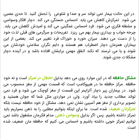
در این حالت بیمار نمی تواند سر و صدا و شلوغی را تحمل کنید. تا حدی عصبی
می شود. تمرکزش کاهش می یابد. احساس خستگی می کند. دچار افکار وسواسی
و مشغله فکری می شود. فرد احساس غمگینی می کند و امیدش کاهش می یابد.
چرخه خواب و بیداری بیمار بهم می ریزد. تفریحات و سرگرمی های قبلی لذت خود
را از دست می دهند. میزان خورد و خوراک فرد تغییر می کند. بعضی از این
بیماران همزمان دچار اضطراب هم هستند و دایم نگران سلامتی خودشان می
شوند و یا می ترسند که نکند اتفاق مهمی برایشان افتاده باشد و در آینده دچار
مشکلات جدی شوند.
مشکل حافظه
که در این موارد روی می دهد بدلیل
اختلال در تمرکز
است و نه خود
حافظه. مرکز حافظه ما در هیپوکامپ است که قسمت مهمی از مغز محسوب می
شود. در بیماران پیر دچار آلزایمر این قسمت از مغز کوچک می شود و فرد نمی
تواند مطالب جدید را بیاد آورد. ولی در مواردی مثل شما که جوان هستید و
تصویر برداری از مغز هم آسیبی نشان نمی دهد، مشکل از خود حافظه نیست بلکه
تمرکزتان ضعیف
شده است. ما برای اینکه بتوانیم مطلبی را به ذهن بسپاریم باید
تمرکز داشته باشیم. پس اگر بدلیل
وسواس ذهنی
مدام فکرمان مشغول باشد نمی
توانیم تمرکز خوبی داشته باشیم و احساس می کنیم که حافظه مان ضعیف شده
است.