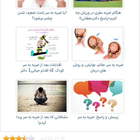
هنگام ضربه مغزی در ورزش چه
آیا ضربه به سر باعث ضعیف شدن
کنیم+پاسخ دکتردهقانی!!
چشم میشود؟
ضربه به سر، علائم، عوارض، و روش
اقدامات بعد از ضربه به سر
های درمان
کودک【4 اقدام حیاتی】دکتر
دهقانی!!
پرسش و پاسخ: ضربه به سر
مشکلاتی که بعد از ضربه به سر پیدا
کردم!
10
/
7
از
5
کاربر