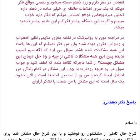
انقباض در مغز دارم و زود ذهنم خسته میشود و بعضی مواقع فکر
میکنم که یک سری اطلاعات حافظه ای خیلی ساده در ذهنم داره
تحلیل میره وبعضی مواقع احساس میکنم که انگار دارم خواب
میبینم و اگر به این مشکلم بیشتر فکر کنم این علایم بیشتر تشدید
میشه.
در مراجعه مون به روانپزشک در نقشه مغزی علایمی نظیر اضطراب
و وسواس فکری دیده شده ولی من فکر نمیکنم که این ها باعث
این همه مشکلات شده باشه. سوال من اینه که
اگه سرم آسیب
ندیده پس این همه مشکلات ناشی از چیه و راه حل درمان این
مشکل چیست؟
از شما عاجزانه تقاضا مندم که لطف کنید و جواب
سول من رو هرچه زودتر بدید.چون این مشکل در تمام زندگی من
اختلال ایجاد کرده و من رو از تحصیل انداخته است و الان حدود
یک سال است که این مشکل با من هست.با تشکر فراوان
پاسخ دکتر دهقانی:
با سلام
شرح حال کاملی از مشکلتون رو نوشتید و با این شرح حال مشکل شما برای
پزشکان مغز و اعصاب کاملا مشخصه. چنین مشکلاتی رو ما بارها در طی ویزیت