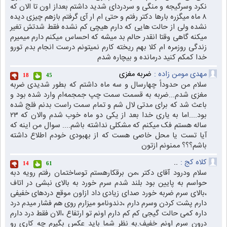
نکرد وسرگیجه و منگی و سردردای شدید داشتم بعداز اون تا الان که
۸ ماه میگزره بارها دکتر رفتم و حتی ام ار آی گرفتم بازهم چیزی دیده
نشده ولی از حالت هایی که دارم هیچی کم نشده فقط شدتش تغیر
میکنه گاهی وقتا انقدر حالم بد میشه که احساس میکنم دارم میمیرم
زندگی روزمره ام کلا بهم ریخته کارم نمیتونم درست انجام بدم تورو
خدا کمکم کنید درمانده و بیچاره شدم
مهدی مومن زاده :
ضربه مغزی
18
45
سلام من حدوداً چهارسال و سه ماه داشتم که بطور شدیدی ضربه
مغزی شدم...ضربه به قسمت سمت چپ جمجمه‌ام وارد شده بود و
باعث شد که برای مدتی لال شم و تمام سمت راست بدنم فلج شده
بود....اما به یاری خدا بعد از یکی دو ماه خوب شدم والان که ۲۳
ساله هستم فک میکنم که مشکلی نداشته باشم.... سوال من اینه که
آیا تست یا محل خاصی هست که از بهبودی خودم اطلاع داشته
باشم؟؟؟ ممنونم ازتون
کلاه کج :
..
14
61
سلام ودرود آقای دکتر ،من برقکارهستم توساختمان رفتم رویه دبه
حواسم به پایین بود بلند شدم سرم خورد به بالای نبشی در اتاف
،بالای سرم ضربه خورد صدای زیادی داد ازاون موقع دردهای خفیفی
دارم پشت کردن وسرم دارم ،دندونامو میزارم روی هم فشار میدم درد
داره کمی حالت گیجی کم کم دارم اونم تو ارتفاع ،الان فقط درد دارم
درون سرم اونم خفیف.به نظر شما باید عکس بگیرم چه کاری رو