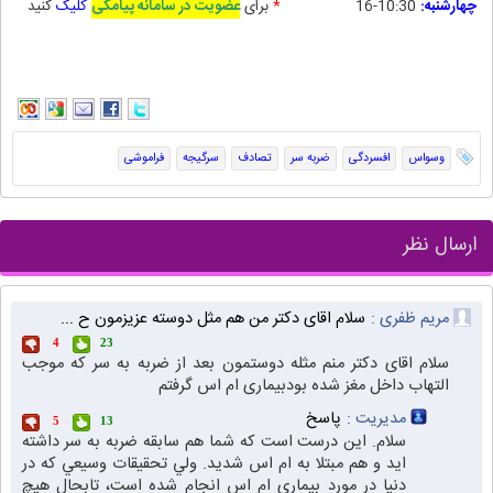
چهارشنبه:
10:30-16
*
برای
عضویت در سامانه پیامکی
کلیک
کنید
وسواس
افسردگی
ضربه سر
تصادف
سرگیجه
فراموشی
ارسال نظر
مریم ظفری :
سلام اقای دکتر من هم مثل دوسته عزیزمون ح ...
4
23
سلام اقای دکتر منم مثله دوستمون بعد از ضربه به سر که موجب
التهاب داخل مغز شده بودبیماری ام اس گرفتم
مدیریت :
پاسخ
5
13
سلام. اين درست است كه شما هم سابقه ضربه به سر داشته
ايد و هم مبتلا به ام اس شديد. ولي تحقيقات وسيعي كه در
دنيا در مورد بيماري ام اس انجام شده است، تابحال هيچ