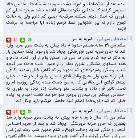
بنده بعد از یه تصادف و ضربه پشت سرم به شیشه جلو ماشین حالا
اسنرس گرفتم ک خدایی نکرده اتفاقی افتاده باشد سردرد خیلی کم
طوری ک اصلا اذیتم نمیکنه سرگیجه خیلی کم دارم ولی نه حالت
تهوع دارم نه بی اشتهایی فقط ترسم زیاده ایا مراجعه به پزشک
لازمه ...
مصطفی میرزایی :
ضربه به سر
14
30
سلام من ۲۹ ساله هستم حدود ۸ ماه پیش به پشت سرم ضربه وارد
شد که جای ضربه کمی فرورفتگی ایجاد شد باوجود اینکه چندین بار
به دکتر مراجه کردم وباراها سی تی اسکن وام ار آی انجام دادم و
همه عسکهای مشکلی نشون ندادن ،از همون شب حادثه سر گیجه
شدید ومنگی وسردردهای شدیدی دارم که گاهی خیلی شدید وگاهی
ارام تر هستن ولی هیچ وقت قطع نشدن واین اواخر شدت خیلی
بیشتر گرفتن این حالاتی که به من دست میده زندگی روزمره ام رو
تحت تاثیر قرار داده و بشدت منو وحشت زده کرده به طوری که
احساس میکنم این بیماری بزودی منو خواهد کشت امیدم به اینده
خیلی کم شده توروخدا کمکم کنید خاهش میکنم باید چکار کنم
مصطفی میرزایی :
ضربه به سر
15
53
سلام من ۲۹ سال دارم ۸ ماه پیش به پشت سرم ضربه وارد شد
بطوری که جای ضربه فرورفتگی ایجاد شد و بعد از ضربه احساس
گیجی و منگی شدید وحالت تهوع داشتم همون شب رفتم اورژانس
سی تی اسکن گرفتم دکتر گفت چیزی دیده نمیشه اما حالم تغیری