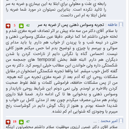
رابطه ي علت و معلولي براي ابتلا به اين بيماري و ضربه به سر
را تائيد نكرده است. بنابراين نميتوان در مورد شما ضربه را
عامل ابتلا به ام اس دانست.
عاطفه :
تجربه وسواس ذهنی پس از ضربه به سر
5
42
با سلام. آقای دکتر من سه ماه پیش بر اثر تصادف ضربه مغزی شدم و
لخته خونی داشتم اما کما نرفتم. دقیقا عین مشکل وسواس ذهنی و
حتی در نیمه شب و با پریدن از خواب هم دارم. یا باید مدام ی
سوالی و بپرسم یا چیزی و توضیح بدم اما حس میکنم هنوز کافی
نیست. احساس گناه یا نگرانی دایم از ناراحت کردن یا شدن
دیگران هم دارم. البته فقط بخش temporal های جمجمه من
شکستگی داره ولی خواندن این مطالب خیلی ارومم کرد. دکتر به من
گفته کامل خوب میشم. اما واقعا تجربه شکستگی استخوان در مقابل
مشکلات روحی ای که آدم بعد از ضربه مغزی تجربه می کنه هیچه.
من از پس مشکلات حافظه، فراموشی کلمات و غلط غلوط صحبت
کردن بالاخره بر اومدم. ولی نمی دونم این شرایط روحی ناپایدار و
وسواس ذهنی و بدخوابی ها تا کی ادامه داره. ضمنا قبلا داروی
زولدم هم مدتی مصرف میکردم چون بعد از مدتی کامل بی خواب و
شدیدا خسته بودم. و هنوز از زنگ گوش دایم در گوشراست رنج
میبرم با وجودی که شنوایی ام کم نشده.
امیر محمد :
...
19
47
سلام اقای دکتر ضمن ارزوی موفقیت سلام داشتم محضرتون اینگه