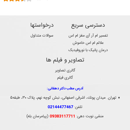
دسترسی سریع
درخواستها
تفسیر ام آر آی مغز ام اس
سوالات متداول
علائم ام اس خاموش
درمان پانیک با نوروفیدبک
تصاویر و فیلم ها
گالری تصاویر
گالری فیلم
آدرس مطب دکتر دهقانی:
تهران. ميدان پونك، اشرفی اصفهانی، نبش کوچه نهم، پلاک ۳۰، طبقه۵
♦
تلفن:
02144477467
منشی نوبت دهی:
09383117711
(پیامرسان بله)