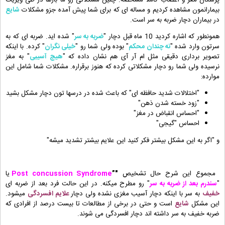
بیمارانمون مشاهده کردیم و مساله ای که برای شما پیش آمده جزو مشکلات
شایع
در بیماران دچار ضربه به سر است.
همونطور که اشاره کردید 10 ماه قبل دچار "
ضربه به سر
" شده اید. ضربه ای که به
سرتون وارد شده "
نه چندان محکم
" بوده ولی شما رو "
خیلی نگران
" کرده. با اینکه
تصویر برداری دقیقی مثل ام آر آی هم نشان داده که "
هیچ آسیبی
" به مغز
نرسیده ولی شما رو دچار مشکلاتی کرده که هنوز برقراره. مشکلات شما شامل این
موارده:
"اختلالات شدید حافظه ای" که باعث شده در درسها تون دچار مشکل بشید
"زود خسته شدن ذهن"
"احساس انقباض در مغز"
احساس "گیجی"
و "اگر به این مشکل بیشتر فکر کنید این علایم بیشتر تشدید میشه"
مجموع این شرح حال تشخیص
"
”
Post concussion Syndrome
یا
"
سندرم بعد از ضربه به سر
" رو مطرح میکنه. در این حالت فرد بعد از ضربه ای
خفیف
به سر با اینکه دچار آسیب مغزی نشده ولی دچار
علایم افسردگی
میشود.
این مشکل
شایع
است و حتی در برخی از مطالعات تا بیست درصد از افرادی که
ضربه خفیف به سر داشته اند دچار افسردگی می شوند.