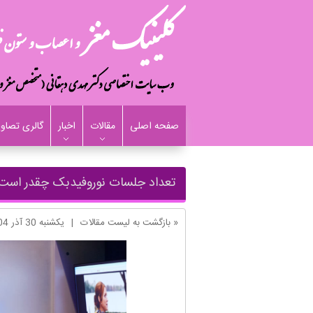
صفحه اصلی
مقالات
اخبار
گالری تصاوی
تعداد جلسات نوروفیدبک چقدر است؟【10 تا 60 ج
« بازگشت به لیست مقالات
|
یکشنبه 30 آذر 1404