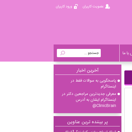
عضویت کاربران
ورود کاربران
با ما
آخرين اخبار
پاسخگویی به سوالات فقط در
اینستاگرام
معرفی جدیدترین مراجعین دکتر در
اینستاگرام ایشان به آدرس
ClinicBrain@
پر بیننده ترین عناوین