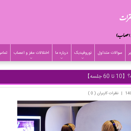
ر
سوالات متداول
نوروفیدبک
درباره ما
اختلالات مغز و اعصاب
تماس 
لسه】
|
نظرات کاربران ( 0 )