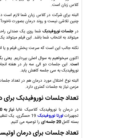
کلاس زبان است.
البته برای شرکت در کلاس زبان شما لازم است د
چنین تلاشی نیست و روند درمان بصورت ناخودآگا
در
جلسات نوروفیدبک
شما روی یک صندلی راحت م
میتواند به انتخاب شما باشد. این فیلم میتواند ی
نکته جالب این است که سرعت پخش فیلم و یا اند
اکنون میخواهیم به سوال اصلی بپرداریم. یعنی ب
است
. این جلسات دو الی سه بار در هفته انجا
نوروفیدبک به سی جلسه کاهش یابد.
البته نوع اختلال مورد درمان هم در تعداد جلسا
مزمن نیاز به جلسات کمتری دارد.
تعداد جلسات نوروفیدبک برای د
در درمان با نوروفیدبک کلاسیک غالبا
نیاز به 20 الی 25 جلسه
تجهیزات
لورتا نوروفیدبک
19 حسگری، یک تنظیم ذهنی موفق به حدود
بسته کامل
20 جلسه ای
را توصیه می کنیم.
تعداد جلسات برای درمان اوتیس