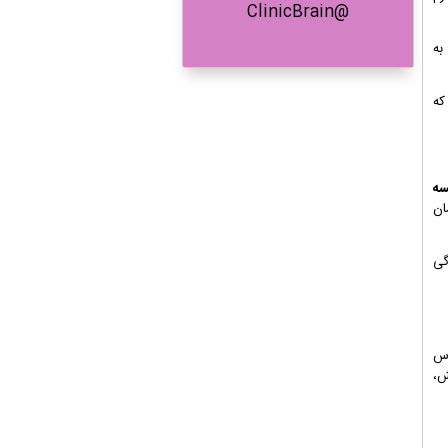
@ClinicBrain
به
که
 حدود 40 جلسه
ان
گی
اس
ش،