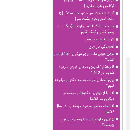
انواع امواج مغزی کدامند؟【انواع
فرکانس های مغزی】
آیا درد پشت سر خطرناک است؟【6
علت اصلی درد پشت سر】
کما چیست؟ علت، عوارض【چگونه به
بیمار کمایی کمک کنیم】
اثر سرترالین بر مغز
افسردگی در زنان
قرص توپیرامات برای میگرن؛ آیا کار ساز
است؟
5 راهکار کاربردی درمان فوری سردرد
شدید در 1402
برای اختلال خواب به چه دکتری مراجعه
کنیم؟
10 تا از بهترین دکترهای متخصص
میگرن در 1403
10 متخصص سردرد خوشه ای در سال
1402
بهترین دارو برای سندروم پای بیقرار
چیست؟