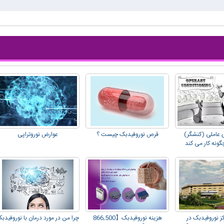
 عاملی (کنشگر)
قرص نوروفیدبک چیست ؟
عوارض نوروتراپی
ونه کار می کند
ز نوروفیدبک در
هزینه نوروفیدبک【866,500
چرا من در مورد درمان با نوروفیدب