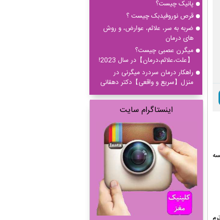
پانیک چیست؟
قرص نوروفیدبک چیست ؟
ضربه به سر، علائم، عوارض، و روش
های درمان
میگرن عصبی چیست؟
【علت،علائم،درمان】در سال 2023!
راهکار درمان سردرد میگرنی در
منزل【سریع و واقعی】دکتر دهقانی
اینستاگرام سایت
سه
رم