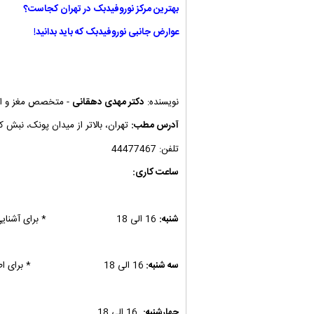
بهترین مرکز نوروفیدبک در تهران کجاست؟
عوارض جانبی نوروفیدبک که باید بدانید!
نویسنده:
دکتر مهدی دهقانی
- متخصص مغز و اع
آدرس مطب:
تهران، بالاتر از میدان پونک، نبش کوچه نهم، پلاک 0
تلفن: 44477467
ساعت کاری:
شنبه:
16 الی 18 * برای آشنایی با
سه شنبه:
16 الی 18 * برای اطلاع از
چهارشنبه:
16 الی 18