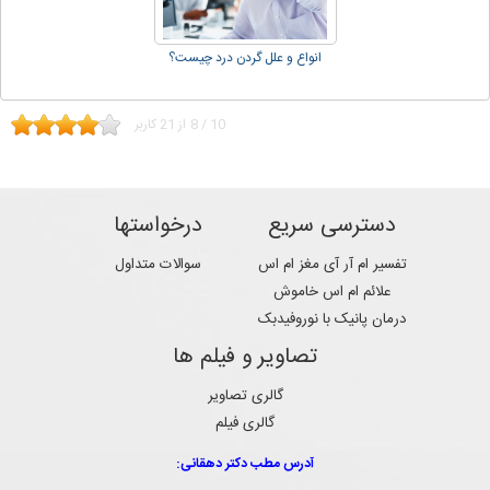
انواع و علل گردن درد چیست؟
10
/
8
از
21
کاربر
دسترسی سریع
درخواستها
تفسیر ام آر آی مغز ام اس
سوالات متداول
علائم ام اس خاموش
درمان پانیک با نوروفیدبک
تصاویر و فیلم ها
گالری تصاویر
گالری فیلم
آدرس مطب دکتر دهقانی: