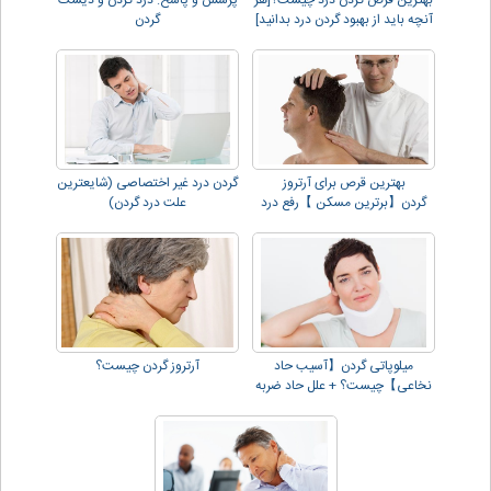
بهترین قرص گردن درد چیست؟[هر
پرسش و پاسخ: درد گردن و دیسک
آنچه باید از بهبود گردن درد بدانید]
گردن
بهترین قرص برای آرتروز
گردن درد غیر اختصاصی (شایعترین
گردن【برترین مسکن 】رفع درد
علت درد گردن)
گردن و دیسک!!
میلوپاتی گردن【آسیب حاد
آرتروز گردن چیست؟
نخاعی】چیست؟ + علل حاد ضربه
اي !!