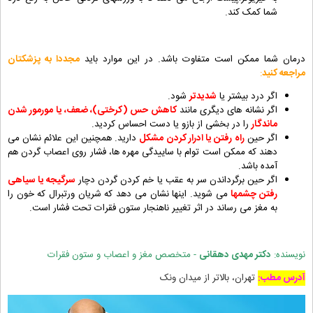
شما کمک کند.
درمان شما ممکن است متفاوت باشد. در این موارد باید
مجددا به پزشکتان
مراجعه کنید
:
اگر درد بیشتر یا
شدیدتر
شود.
اگر نشانه های دیگری مانند
کاهش حس (کرختی)، ضعف، یا مورمور شدن
ماندگار
را در بخشی از بازو یا دست احساس کردید.
اگر حین
راه رفتن یا ادرار کردن مشکل
دارید. همچنین این علائم نشان می
دهند که ممکن است توام با ساییدگی مهره ها، فشار روی اعصاب گردن هم
آمده باشد.
اگر حین برگرداندن سر به عقب یا خم کردن گردن دچار
سرگیجه یا سیاهی
رفتن چشمها
می شوید. اینها نشان می دهد که شریان ورتبرال که خون را
به مغز می رساند در اثر تغییر ناهنجار ستون فقرات تحت فشار است.
نویسنده:
دکتر مهدی دهقانی
- متخصص مغز و اعصاب و ستون فقرات
آدرس مطب:
تهران، بالاتر از میدان ونک