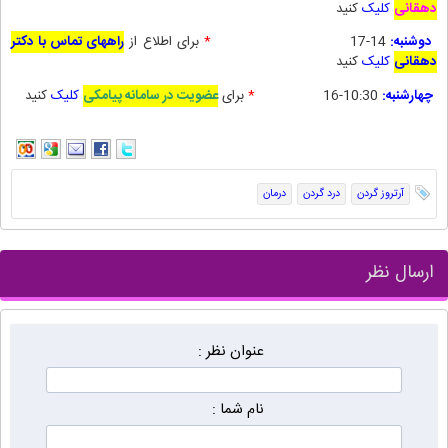
دهقانی
کلیک
کنید
دوشنبه:
14-17
*
برای
اطلاع از
راههای تماس با دکتر
دهقانی
کلیک
کنید
چهارشنبه:
10:30-16
*
برای
عضویت در سامانه پیامکی
کلیک
کنید
آرتروز گردن
درد گردن
درمان
ارسال نظر
عنوان نظر :
نام شما :