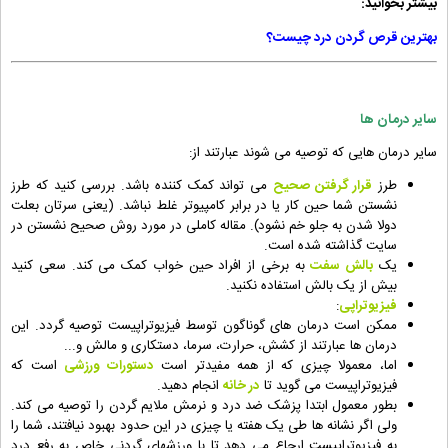
بیشتر بخوانید:
بهترین قرص گردن درد چیست؟
سایر درمان ها
سایر درمان هایی که توصیه می شوند عبارتند از:
طرز
قرار گرفتن صحیح
می تواند کمک کننده باشد. بررسی کنید که طرز
نشستن شما حین کار یا در برابر کامپیوتر غلط نباشد. (یعنی سرتان بعلت
دولا شدن به جلو خم نشود). مقاله کاملی در مورد روش صحیح نشستن در
سایت گذاشته شده است.
یک
بالش سفت
به برخی از افراد حین خواب کمک می کند. سعی کنید
بیش از یک بالش استفاده نکنید.
فیزیوتراپی
:
ممکن است درمان های گوناگون توسط فیزیوتراپیست توصیه گردد. این
درمان ها عبارتند از کشش، حرارت، سرما، دستکاری و مالش و...
اما، معمولا چیزی که از همه مفیدتر است
دستورات ورزشی
است که
فیزیوتراپیست می گوید تا
در خانه
انجام دهید.
بطور معمول ابتدا پزشک ضد درد و نرمش ملایم گردن را توصیه می کند.
ولی اگر نشانه ها طی یک هفته یا چیزی در این حدود بهبود نیافتند، شما را
به فیزیوتراپیست ارجاع می دهد تا با ورزشهای گردنی خاص به رفع درد