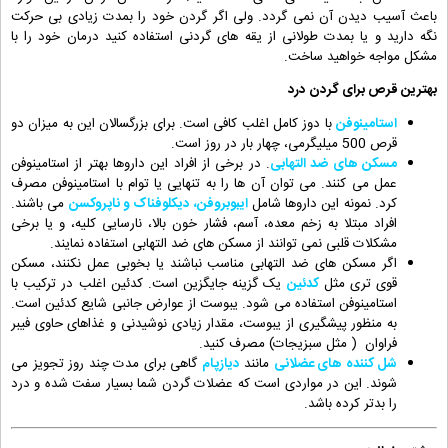
باعث آسیب دیدن آن نمی گردد. ولی اگر گردن خود را بمدت زیادی بی حرکت
نگه دارید و یا بمدت طولانی از یقه های گردنی استفاده کنید درمان خود را با
مشکل مواجه خواهید ساخت.
بهترین قرص برای گردن درد
استامینوفن
با دوز کامل اغلب کافی است. برای بزرگسالان این به میزان دو
قرص 500 میلیگرمی، چهار بار در روز است.
مسکن های ضد التهابی
. در برخی از افراد این داروها بهتر از استامینوفن
عمل می کنند. می توان آن ها را به تنهایی یا توام با استامینوفن مصرف
کرد. نمونه این داروها شامل
ایبوبروفن، دیکلوفناک و ناپروکسن
می باشند.
افراد مبتلا به زخم معده، آسم، فشار خون بالا، نارسایی کلیه، و یا برخی
مشکلات قلبی نمی توانند از مسکن های ضد التهابی استفاده نمایند.
اگر مسکن های ضد التهابی مناسب نباشند یا بخوبی عمل نکنند، مسکن
قوی تری مثل
کدئین
یک گزینه جایگزین است. کدئین اغلب در ترکیب با
استامینوفن استفاده می شود. یبوست از عوارض جانبی شایع کدئین است.
به منظور پیشگیری از یبوست، مقدار زیادی نوشیدنی و غذاهای حاوی فیبر
فراوان ( مثل سبزیجات) مصرف کنید.
شل کننده های عضلانی
مانند
دیازپام
گاهی برای مدت چند روز تجویز می
شوند. این در مواردی است که عضلات گردن شما بسیار سفت شده و درد
را بدتر کرده باشد.