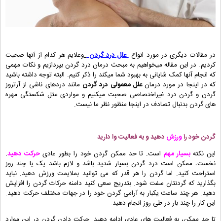
در مقالات دیگری در مورد انواع
علل درد گردن
وعلایم هر کدام از آنها صحبت
کردیم. در این مقاله میخواهیم به مبحث درمان درد گردن بپردازیم و نکات مهمی
که انجام آنها کمک شایانی به بهبود شما میکند را ذکر کنیم. البته توجه داشته باشید
که در اینجا در مورد درمان
علل معمولی درد گردن
مانند دردهای ناشی از آرتروز
گردن و گردن درد غیراختصاصی صحبت میکنیم و مواردی مثل شکستگی مهره
های گردن بدنبال تصادف در اینجا منظور نظر ما نیست.
گردن خود را
ورزش
دهید و به فعالیت وا دارید
این نکته
بسیار مهم
است. تا حد ممکن گردن خود را بطور عادی
حرکت دهید
.
نخست، ممکن است درد گردن بسیار شدید باشد و لازم باشد یک یا چند روز
استراحت کنید. اما گردن را هر قدر که می توانید بملایمت ورزش دهید. نباید
بگذارید که گردنتان سفت شود. بتدریج سعی کنید دامنه حرکات گردن را افزایش
دهید. هر چند ساعت یکبار به آرامی گردن خود را در جهات مختلف حرکت دهید.
این کار را چند بار در طی روز انجام دهید.
تا حد ممکن، به فعالیت های عادی ادامه دهید. حرکت دادن گردن در این موارد