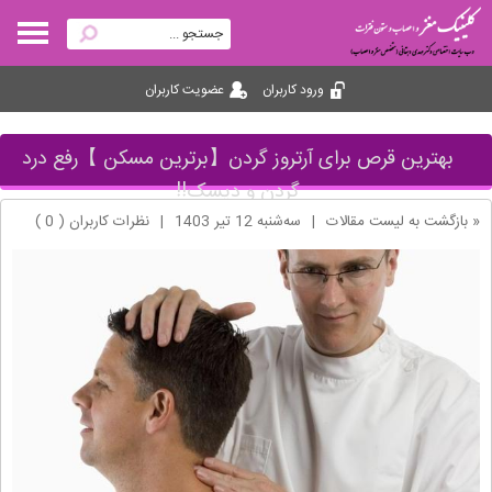
ورود کاربران
عضویت کاربران
بهترین قرص برای آرتروز گردن【برترین مسکن 】رفع درد
گردن و دیسک!!
« بازگشت به لیست مقالات
|
ﺳﻪشنبه 12 تير 1403
|
نظرات کاربران ( 0 )