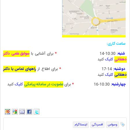
ساعت کاری:
شنبه:
10:30-14
*
برای آشنایی با
سوابق علمی دکتر
دهقانی
کلیک
کنید
دوشنبه:
14-17
*
برای
اطلاع از
راههای تماس با دکتر
دهقانی
کلیک
کنید
چهارشنبه:
10:30-16
*
برای
عضویت در سامانه پیامکی
کلیک
کنید
وسواس
افسردگی
اینستاگرام