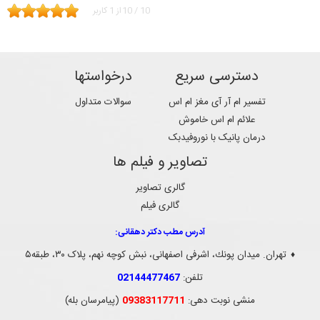
10
/
10
از
1
کاربر
دسترسی سریع
درخواستها
تفسیر ام آر آی مغز ام اس
سوالات متداول
علائم ام اس خاموش
درمان پانیک با نوروفیدبک
تصاویر و فیلم ها
گالری تصاویر
گالری فیلم
آدرس مطب دکتر دهقانی:
تهران. ميدان پونك، اشرفی اصفهانی، نبش کوچه نهم، پلاک ۳۰، طبقه۵
♦
تلفن:
02144477467
منشی نوبت دهی:
09383117711
(پیامرسان بله)