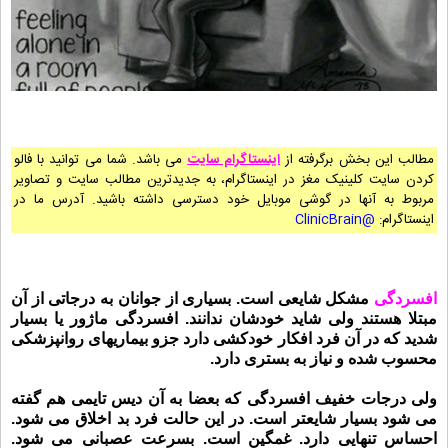
مطالب این بخش برگرفته از
اینستاگرام سایت
می باشد. شما می توانید با فالو
کردن سایت کلینیک مغز در اینستاگرام، به جدیدترین مطالب سایت و تصاویر
مربوط به آنها در گوشی موبایل خود دسترسی داشته باشید. آدرس ما در
اینستاگرام:
@ClinicBrain
افسردگی
مشکل شایعی است. بسیاری از
جوانان
به درجاتی از آن
مبتلا هستند ولی شاید خودشان ندانند. افسردگی ماژور یا بسیار
شدید که در آن فرد افکار
خودکشی
دارد جزو بیماریهای
روانپزشکی
محسوب شده و نیاز به بستری دارد.
ولی درجات خفیف افسردگی که بعضا به آن
دیس تایمی
هم گفته
می شود بسیار شایعتر است. در این حالت فرد
بد اخلاق
می شود.
احساس
تنهایی
دارد.
غمگین
است. بسرعت
عصبانی
می شود.