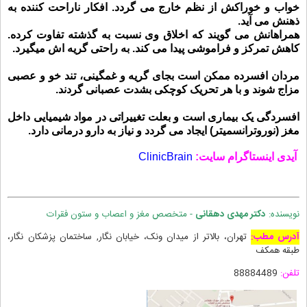
خواب و خوراکش از نظم خارج می گردد. افکار ناراحت کننده به
ذهنش می آید.
همراهانش می گویند که اخلاق وی نسبت به گذشته تفاوت کرده.
کاهش تمرکز
و
فراموشی
پیدا می کند. به راحتی
گریه
اش میگیرد.
مردان افسرده ممکن است بجای گریه و غمگینی،
تند خو
و عصبی
مزاج شوند و با هر تحریک کوچکی بشدت عصبانی گردند.
افسردگی یک بیماری است و بعلت تغییراتی در مواد شیمیایی داخل
مغز (
نوروترانسمیتر
) ایجاد می گردد و نیاز به دارو درمانی دارد.
آیدی
اینستاگرام سایت:
ClinicBrain
نویسنده:
دکتر مهدی دهقانی
- متخصص مغز و اعصاب و ستون فقرات
آدرس مطب:
تهران، بالاتر از میدان ونک، خیابان نگار, ساختمان پزشکان نگار،
طبقه همکف
تلفن:
88884489