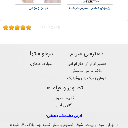
روشهای کاهش استرس در خانه
درمان وسواس
10
/
10
از
1
کاربر
دسترسی سریع
درخواستها
تفسیر ام آر آی مغز ام اس
سوالات متداول
علائم ام اس خاموش
درمان پانیک با نوروفیدبک
تصاویر و فیلم ها
گالری تصاویر
گالری فیلم
آدرس مطب دکتر دهقانی:
تهران. ميدان پونك، اشرفی اصفهانی، نبش کوچه نهم، پلاک ۳۰، طبقه۵
♦