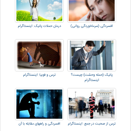
افسردگی (سرماخوردگی روانی)
درمان حملات پانیک: اینستاگرام
پانیک (حمله وحشت) چیست؟
ترس و فوبیا: اینستاگرام
اینستاگرام
ترس از صحبت در جمع: اینستاگرام
افسردگی و راههای مقابله با آن