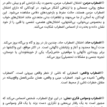
💠
اضطراب مزمن:
اختلال اضطراب مزمن، به‌صورت یک ناراحتی کم‌ و بیش دائم در
سطح روانی، جسمانی و یا ارتباطی آشکار می‌شود. در کودکانی که دارای اختلال
اضطراب مزمن هستند، حالت مفرط و بازخوردهای دفاعی مشاهده می‌شود. این
کودکان به آسانی از جا می‌جهند و تظاهرات بدنی متعددی مانند اختلال‌های خواب
و بخصوص بی‌خوابی، بی‌اشتهایی، اختلال‌های هضمی، تنفسی یا قلبی را از خود
نشان داده و به‌ندرت از احساس اضطراب شکایت می‌کنند.
💠
اضطراب حاد:
اختلال اضطراب حاد، چندین بار در روز و گاه‌ و‌ بی‌گاه بروز می‌کند.
مدت آن‌ها محدود و آغاز و پایانشان ناگهانی است. در اکثر مواقع، این واکنشها در
برابر رویدادی ناگهانی یا موقعیتی خاص(مرگ یکی از خویشاوندان یا دوستان،
تجربه جنسی و مشکلات تحصیلی) بروز می‌کند.
💠
اضطراب واقعی:
اضطرابی که ناشی از خطر واقعی بیرونی است، "اضطراب
واقعی" نامیده می شود. اضطراب عینی و واقعی، همان عکس‌العمل واقع‌بینانه در
مقابل خطرات ناشی از محیط است.
💠
اضطراب وسواس فکری-عملی:
در این نوع اضطراب، شخص احساس می‌کند که
مجبور است به یک رفتار بی‌معنی و تکراری دست بزند یا یک فکر وسواسی و