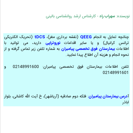
نویسنده:
سهراب راد
- کارشناس ارشد روانشناسی بالینی
چنانچه تمایل به انجام
QEEG
(نقشه برداری مغز)،
tDCS
(تحریک الکتریکی
ترانس کرانیال) و یا سایر اقدامات
نوروتراپی
دارید، می توانید با
اطلاعات
بیمارستان فوق تخصصی پیامبران
به شماره تلفن زیر تماس گرفته و از
نحوه انجام و هزینه آن اطلاع پیدا نمایید.
تلفن اطلاعات بیمارستان فوق تخصصی پیامبران: 02148991600 و
02148991601
آ
درس بیمارستان پیامبران
: فلکه دوم صادقیه (آریاشهر)، خ آیت الله کاشانی، بلوار
اباذر