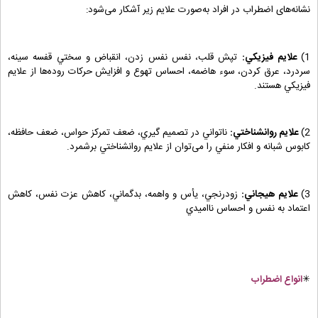
نشانه‌های اضطراب در افراد به‌صورت علایم زیر آشکار می‌شود:
1)
علايم فيزيکي:
تپش قلب، نفس نفس زدن، انقباض و سختي قفسه سينه،
سردرد، عرق کردن، سوء هاضمه، احساس تهوع و افزايش حرکات روده‌ها از علايم
فيزيکي هستند.
2)
علايم روانشناختي:
ناتواني در تصميم گيري، ضعف تمرکز حواس، ضعف حافظه،
کابوس شبانه و افکار منفي را می‌توان از علايم روانشناختي برشمرد.
3)
علايم هيجاني:
زودرنجي، يأس و واهمه، بدگماني، کاهش عزت نفس، کاهش
اعتماد به نفس و احساس نااميدي
✳
انواع اضطراب