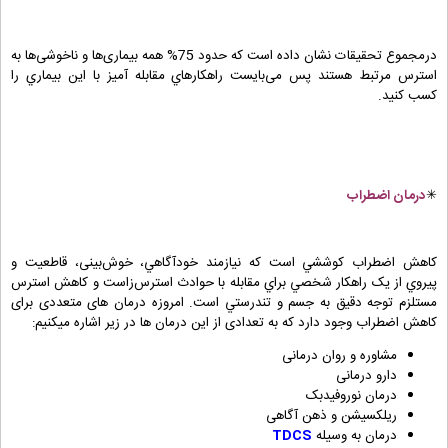
درمجموع تحقيقات نشان داده است که حدود 75% همه بیماری‌ها و ناخوشی‌ها به
استرس مرتبط هستند پس می‌بایست راهکارهاي مقابله آميز با اين بيماري را
کسب کنيد.
✳
درمان اضطراب
کاهش اضطراب کوششي است که نيازمند خودآگاهي، خوش‌بینی، قاطعيت و
پيروي از يک راهکار شخصي براي مقابله با حوادث استرس‌زاست و کاهش استرس
مستلزم توجه دقيق به جسم و تندرستي است. امروزه درمان های متعددی برای
کاهش اضطراب وجود دارد که به تعدادی از این درمان ها در زیر اشاره میکنیم:
مشاوره و روان درمانی
دارو درمانی
درمان نوروفیدبک
ریلکسیشن و ذهن آگاهی
درمان به وسیله
TDCS