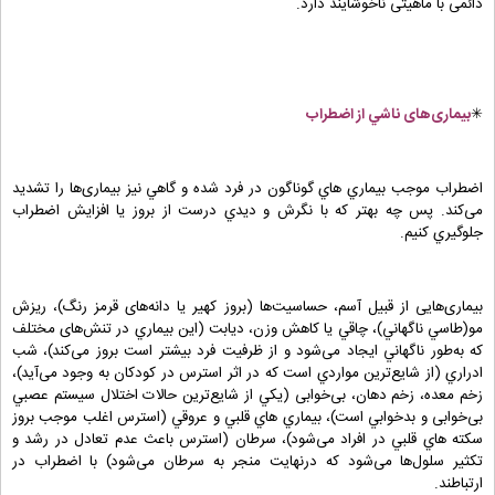
دائمی با ماهیتی ناخوشایند دارد.
✳
بیماری‌های ناشي از اضطراب
اضطراب موجب بيماري هاي گوناگون در فرد شده و گاهي نيز بیماری‌ها را تشديد
می‌کند. پس چه بهتر که با نگرش و ديدي درست از بروز يا افزايش اضطراب
جلوگيري کنيم.
بیماری‌هایی از قبيل آسم، حساسیت‌ها (بروز کهير يا دانه‌های قرمز رنگ)، ريزش
مو(طاسي ناگهاني)، چاقي يا کاهش وزن، ديابت (اين بيماري در تنش‌های مختلف
که به‌طور ناگهاني ايجاد می‌شود و از ظرفيت فرد بيشتر است بروز می‌کند)، شب
ادراري (از شایع‌ترین مواردي است که در اثر استرس در کودکان به وجود می‌آید)،
زخم معده، زخم دهان، بی‌خوابی (يکي از شایع‌ترین حالات اختلال سيستم عصبي
بی‌خوابی و بدخوابي است)، بيماري هاي قلبي و عروقي (استرس اغلب موجب بروز
سکته هاي قلبي در افراد می‌شود)، سرطان (استرس باعث عدم تعادل در رشد و
تکثير سلول‌ها می‌شود که درنهایت منجر به سرطان می‌شود) با اضطراب در
ارتباطند.