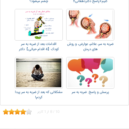
کنیم+پاسخ دکتردهقانی!!
چشم میشود؟
ضربه به سر، علائم، عوارض، و روش
اقدامات بعد از ضربه به سر
های درمان
کودک【4 اقدام حیاتی】دکتر
دهقانی!!
پرسش و پاسخ: ضربه به سر
مشکلاتی که بعد از ضربه به سر پیدا
کردم!
10
/
8
از
1
کاربر