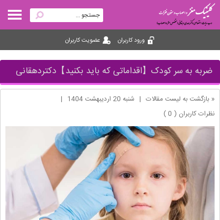
ورود کاربران
عضویت کاربران
ضربه به سر کودک【اقداماتی که باید بکنید】دکتردهقانی
« بازگشت به لیست مقالات
|
شنبه 20 ارديبهشت 1404
|
نظرات کاربران ( 0 )