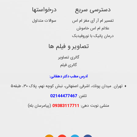
دسترسی سریع
درخواستها
تفسیر ام آر آی مغز ام اس
سوالات متداول
علائم ام اس خاموش
درمان پانیک با نوروفیدبک
تصاویر و فیلم ها
گالری تصاویر
گالری فیلم
آدرس مطب دکتر دهقانی:
تهران. ميدان پونك، اشرفی اصفهانی، نبش کوچه نهم، پلاک ۳۰، طبقه۵
♦
تلفن:
02144477467
منشی نوبت دهی:
09383117711
(پیامرسان بله)