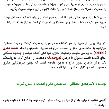
منجر به بهبود سریع تر و بهتر می شود. ورزش های برخوردی مثل دوچرخه سواری
یا اسکیت معمولاً خطرساز هستند و باید دقت لازم در این زمینه صورت بگیرد.
منزل شما باید ایمن سازی شود تا آسیب های احتمالی برای کودک به حداقل برسد.
هرچه سن کودک کمتر باشد این موضوع پر اهمیت تر است و نیاز به دقت بیشتری
دارد.
اگر چند روزی از ضربه به سر گذشته و در مورد وضعیت کودکتان مردد هستید،
میتوانید به متخصص مغز و اعصاب مراجعه نمایید. همچنین انجام
نقشه مغزی
(QEEG)
به بررسی دقیقتر وضعیت مغزی کودکتان کمک میکند و چنانچه مشکلی
اتفاق افتاده باشد، میتوان با درمان
نوروفیدبک
وضعیت را اصلاح کرد. نوروفیدبک
یک روش درمان بدون دارو و بدون عارضه است که نوعی فیزیوتراپی مغزی
محسوب شده و کارکرد مغزی را ارتقاء میدهد.
نویسنده:
دکتر مهدی دهقانی
- متخصص مغز و اعصاب و ستون فقرات
آدرس مطب:
تهران، بالاتر از میدان پونک، نبش کوچه نهم، پلاک 30 ف طبقه پنجم
، واحد 9