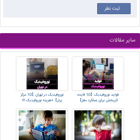
سایر مقالات
فواید نوروفیدبک【10 فایده
نوروفیدبک در تهران【10 مرکز
اثربخش برای عملکرد مغز】
برتر】+هزینه نوروفیدبک !!!