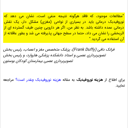
"مطالعات موجود، که فاقد هرگونه نتیجه منفی است، نشان می دهد که
نوروفیدبک درمانی باید در بسیاری از نواحی (مغزی) مشکل دار، یک نقش
درمانی عمده داشته باشد. به نظر من، اگر هر دارویی چنین طیف گسترده ای از
اثربخشی را نشان می داد، حتما در سطح جهانی پذیرفته می شد و بطور عاقلانه از
آن استفاده می گردید."
فرانک دافی (
Frank Duffy
)، پزشک متخصص مغز و اعصاب، رئیس بخش
تصویربرداری عصبی و استاد دانشکده پزشکی هاروارد، و رئیس بخش
تصویربرداری عصبی بیمارستان کودکان بوستون
برای اطلاع از
هزینه نوروفیدبک
به مقاله
هزینه نوروفیدبک چقدر است؟
مراجعه
نمایید.