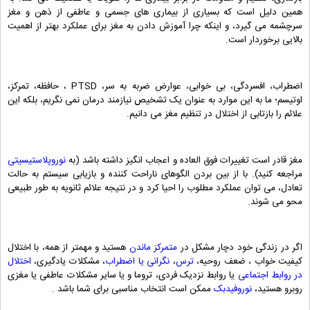
همین دلیل است که بسیاری از بیماری های جسمی و عاطفی از ذهن و مغز
سرچشمه می گیرد، و اینکه چرا آموزش دادن به مغز برای عملکرد بهتر از اهمیت
بالایی برخوردار است.
اضطراب، افسردگی، بی خوابی، عوارض ضربه به سر، PTSD ، حافظه، تمرکز،
اوتیسم؛ ما به این موارد به عنوان یک تشخیص نیازمند درمان نمی نگریم، بلکه این
علائم را بازتابی از اختلال در تنظیم مغز می دانیم.
مغز قادر است تغییرات فوق العاده و اعجاب انگیز داشته باشد (به
نوروپلاستیسیتی
مراجعه کنید). با از بین بردن الگوهای ناراحت کننده و بازیابی سیستم به حالت
تعادل، می توان عملکرد مطلوب را احیا کرد و در نتیجه علائم ثانویه به طور طبیعی
محو می شوند.
اگر در زندگی خود دچار مشکل در
متمرکز ماندن
هستید و مهمتر از همه، با اختلال
کیفیت خواب ، ضعف روحیه،
ترس
،
نگرانی یا اضطراب
، مشکلات یادگیری،
اختلال
در روابط اجتماعی
یا روابط نزدیک فردی، تروما و یا سایر مشکلات عاطفی یا مغزی
روبرو هستید،
نوروفیدبک
ممکن است انتخاب مناسبی برای شما باشد .