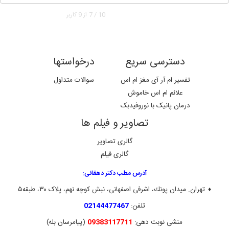
10
/
7
از
9
کاربر
دسترسی سریع
درخواستها
تفسیر ام آر آی مغز ام اس
سوالات متداول
علائم ام اس خاموش
درمان پانیک با نوروفیدبک
تصاویر و فیلم ها
گالری تصاویر
گالری فیلم
آدرس مطب دکتر دهقانی:
تهران. ميدان پونك، اشرفی اصفهانی، نبش کوچه نهم، پلاک ۳۰، طبقه۵
♦
تلفن:
02144477467
منشی نوبت دهی:
09383117711
(پیامرسان بله)