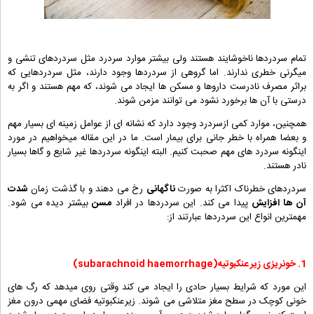
تمام سردردها ناخوشایند هستند ولی بیشتر موارد سردرد مثل سردردهای تنشی و
میگرنی خطری ندارند. اما گروهی از سردردها وجود دارند، مثل سردردهایی که
براثر مصرف نادرست داروها و مسکن ها ایجاد می شوند، که مهم هستند و اگر به
درستی با آن ها برخورد نشود می توانند مزمن شوند.
همچنین، موارد کمی ازسردرد وجود دارد که نشانه ای از عوامل زمینه ای بسیار مهم
و بعضا همراه با خطر جانی برای بیمار است. ما در این مقاله میخواهیم در مورد
اینگونه سردرد های مهم صحبت کنیم. البته اینگونه سردردها غیر شایع و گاها بسیار
نادر هستند.
سردردهای خطرناک اکثرا به صورت
ناگهانی
رخ می دهند و با گذشت زمان
شدت
آن ها افزایش
پیدا می کند. این سردردها در افراد
مسن
بیشتر دیده می شود.
مهمترین انواع این سردردها عبارتند از:
1.
خونریزی
زیر عنکبوتیه
(subarachnoid haemorrhage)
این مورد که شرایط بسیار حادی را ایجاد می کند وقتی روی میدهد که رگ های
خونی کوچک در سطح مغز متلاشی می شوند. زیرعنکبوتیه فضای مهمی درون مغز