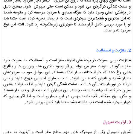
است که خون رگهای پاره شده به درون آن میریزد. بیمار دچار سردرد بسیار شدید
و
سفت شدگی در گردن
می شود و ممکن است حتی بیهوش شود. بهمین دلیل
در پزشکی اصلی وجود دارد که هرگاه بیماری با سردرد مراجعه کرد و متوجه شدید
که این
بدترین و شدیدترین سردردی
است که تا بحال تجربه کرده است حتما باید
او را مورد بررسی کامل قرار دهید تا خونریزی زیرعنکبوتیه رد شود. البته این نوع
سردرد نادر است.
2.
مننژیت و
انسفالیت
مننژیت
نوعی عفونت در پرده های اطراف مغز است و
انسفالیت
به عفونت خود
مغز میگویند. عفونت مغز می تواند بر اثر وجود باکتری ها ، ویروس ها و یاقارچ
هایی رخ دهد که خوشبختانه بسیار اندک هستند. این عوامل موجب سردردهای
بسیار شدید و ناتوان کننده می شوند. اغلب بیماران احساس تهوع دارند و نمی
توانند در نور بایستند. آن ها اغلب
سفت شدگی گردن
دارند و لذا نمیتوانند بقدری
سر را خم کنند که چانه به سینه بچسبد. این بیماران اغلب بدحال و تب دار هستند
و مکرر عرق میکنند.
تب
نشانه مهمی در این بیماران است و لذا اگر بیماری که
دچار سردرد شده است تب داشته باشد حتما باید کامل بررسی شود.
3. آرتریت تمپورال
شریان تمپورال یکی از سرخرگ های مهم سطح مغز است و آرتریت به معنی