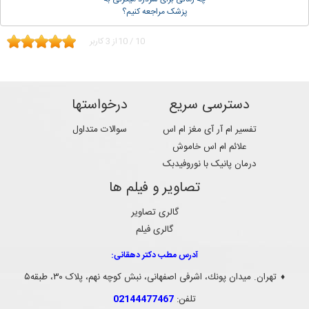
پزشک مراجعه کنیم؟
10
/
10
از
3
کاربر
دسترسی سریع
درخواستها
تفسیر ام آر آی مغز ام اس
سوالات متداول
علائم ام اس خاموش
درمان پانیک با نوروفیدبک
تصاویر و فیلم ها
گالری تصاویر
گالری فیلم
آدرس مطب دکتر دهقانی:
تهران. ميدان پونك، اشرفی اصفهانی، نبش کوچه نهم، پلاک ۳۰، طبقه۵
♦
تلفن:
02144477467