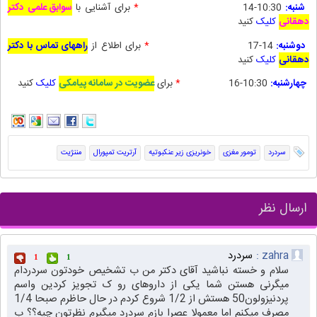
شنبه:
10:30-14
*
برای آشنایی با
سوابق علمی دکتر
دهقانی
کلیک
کنید
دوشنبه:
14-17
*
برای
اطلاع از
راههای تماس با دکتر
دهقانی
کلیک
کنید
چهارشنبه:
10:30-16
*
برای
عضویت در سامانه پیامکی
کلیک
کنید
سردرد
تومور مغزی
خونریزی زیر عنکبوتیه
آرتریت تمپورال
مننژیت
ارسال نظر
zahra :
سردرد
1
1
سلام و خسته نباشید آقای دکتر من ب تشخیص خودتون سردردام
میگرنی هستن شما یکی از داروهای رو ک تجویز کردین واسم
پردنیزولون50 هستش از 1/2 شروع کردم در حال حاظرم صبحا 1/4
مصرف میکنم اما معمولا عصرا بازم سردرد میگیرم نظرتون چیه؟؟ ب