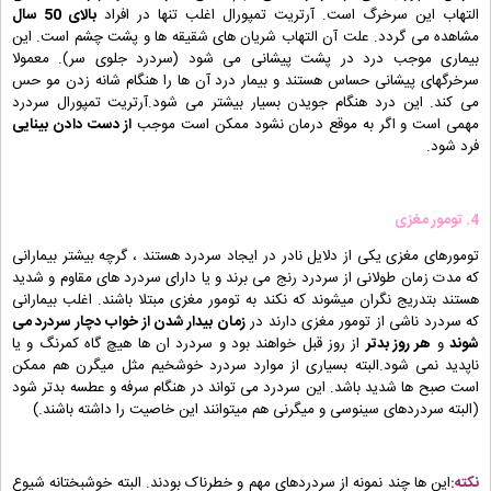
التهاب این سرخرگ است. آرتریت تمپورال اغلب تنها در افراد
بالای 50 سال
مشاهده می گردد. علت آن التهاب شریان های شقیقه ها و پشت چشم است. این
بیماری موجب درد در پشت پیشانی می شود (سردرد جلوی سر). معمولا
سرخرگهای پیشانی حساس هستند و بیمار درد آن ها را هنگام شانه زدن مو حس
می کند. این درد هنگام جویدن بسیار بیشتر می شود.آرتریت تمپورال سردرد
مهمی است و اگر به موقع درمان نشود ممکن است موجب
از دست دادن بینایی
فرد شود.
4.
تومور مغزی
تومورهای مغزی یکی از دلایل نادر در ایجاد سردرد هستند ، گرچه بیشتر بیمارانی
که مدت زمان طولانی از سردرد رنج می برند و یا دارای سردرد های مقاوم و شدید
هستند بتدریج نگران میشوند که نکند به تومور مغزی مبتلا باشند. اغلب بیمارانی
که سردرد ناشی از تومور مغزی دارند در
زمان بیدار شدن از خواب دچار سردرد می
شوند
و
هر روز بدتر
از روز قبل خواهند بود و سردرد ان ها هیچ گاه کمرنگ و یا
ناپدید نمی شود.البته بسیاری از موارد سردرد خوشخیم مثل میگرن هم ممکن
است صبح ها شدید باشد. این سردرد می تواند در هنگام سرفه و عطسه بدتر شود
(البته سردردهای سینوسی و میگرنی هم میتوانند این خاصیت را داشته باشند.)
نکته:
این ها چند نمونه از سردردهای مهم و خطرناک بودند. البته خوشبختانه شیوع