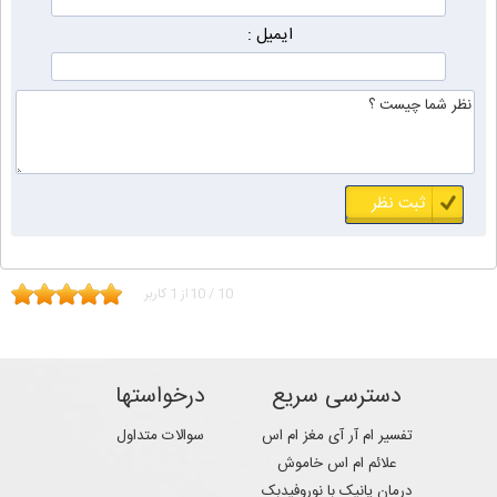
ایمیل :
10
/
10
از
1
کاربر
دسترسی سریع
درخواستها
تفسیر ام آر آی مغز ام اس
سوالات متداول
علائم ام اس خاموش
درمان پانیک با نوروفیدبک