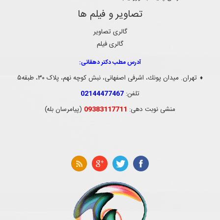
تصاویر و فیلم ها
گالری تصاویر
گالری فیلم
آدرس مطب دکتر دهقانی:
تهران. ميدان پونك، اشرفی اصفهانی، نبش کوچه نهم، پلاک ۳۰، طبقه۵
♦
تلفن:
02144477467
منشی نوبت دهی:
09383117711
(پیامرسان بله)