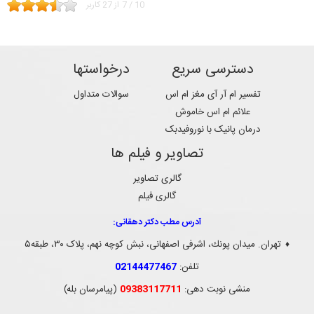
10
/
7
از
27
کاربر
دسترسی سریع
درخواستها
تفسیر ام آر آی مغز ام اس
سوالات متداول
علائم ام اس خاموش
درمان پانیک با نوروفیدبک
تصاویر و فیلم ها
گالری تصاویر
گالری فیلم
آدرس مطب دکتر دهقانی:
تهران. ميدان پونك، اشرفی اصفهانی، نبش کوچه نهم، پلاک ۳۰، طبقه۵
♦
تلفن:
02144477467
منشی نوبت دهی:
09383117711
(پیامرسان بله)