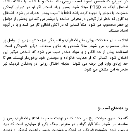
در صورتی که شخص تجربه آسیب روحی بلند مدت و یا شدید را داشته باشد،
احتمال اینکه به PTSD مبتلا شود بسیار زیاد است. اگر او در دوران کودکی
خشونت یا تجاوز را تجربه کرده باشد قطعاً با آسیب روحی همراه می شود. اشتغال
به کاری که خطر قرار گرفتن در معرض سانحه را بیشتر می کند نیز بخشی از عوامل
پر خطر محسوب می شود. مثلاً کسانی که در آتش نشانی کار می کنند و یا در گروه
امداد هستند.
ابتلا به سایر اختلالات روانی مثل
اضطراب
و افسردگی نیز بخش مهمی از عوامل پر
خطر محسوب می شود. مثلاً شخص به دلایل مختلف درگیر افسردگی است.
استفاده بیش از حد الکل و یا مواد مخدر سبب می شود که شخص درگیر این
اختلال شود. کسانی که از حمایت خانواده و دوستان خود برخوردار نیستند هم تا
حد زیادی وارد این برهه می شوند. سابقه اختلال روانی در بستگان نزدیک نیز
منجر به این مشکل می شود.
رویدادهای آسیب زا
گاه یک سری حوادث رخ می دهد که در نهایت منجر به اختلال
اضطراب
پس از
سانحه می شود. مثلاً قرار گرفتن در معرض جنگ یکی از مواردی است که باید
بررسی شود. خشونت فیزیکی در کودکی، خشونت جنسی، اهانت فیزیکی و تهدید