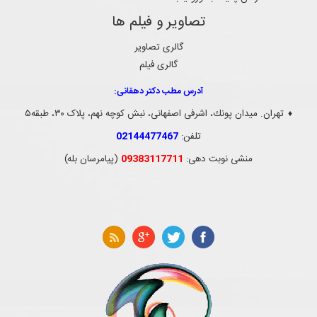
تصاویر و فیلم ها
گالری تصاویر
گالری فیلم
آدرس مطب دکتر دهقانی:
تهران. ميدان پونك، اشرفی اصفهانی، نبش کوچه نهم، پلاک ۳۰، طبقه۵
♦
تلفن:
02144477467
منشی نوبت دهی:
09383117711
(پیامرسان بله)