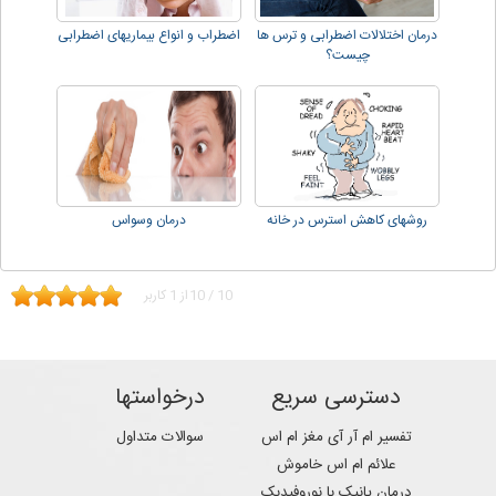
درمان اختلالات اضطرابی و ترس ها
اضطراب و انواع بیماریهای اضطرابی
چیست؟
روشهای کاهش استرس در خانه
درمان وسواس
10
/
10
از
1
کاربر
دسترسی سریع
درخواستها
تفسیر ام آر آی مغز ام اس
سوالات متداول
علائم ام اس خاموش
درمان پانیک با نوروفیدبک