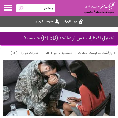
ورود کاربران
عضویت کاربران
اختلال اضطراب پس از سانحه (PTSD) چیست؟
« بازگشت به لیست مقالات
|
ﺳﻪشنبه 7 تير 1401
|
نظرات کاربران ( 0 )