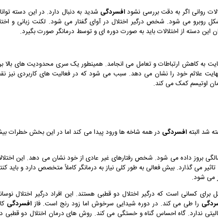
افسردگی
شدید به دنبال دارد. در این دسته توانا
شکل روبرو می شود. شخص درگیر اختلال در آوای گفتار می شود. لکنت زبانی و اختل
ان این دسته از اختلالات باید به صورت دوره ای و توسط درمانگر صورت بگیرد.
ت به کاهش ارتباطات و تعامل می انجامد. همینطور یک سری محدودیت های بالا بر
هایت علائم خود را نشان می دهد. سبب می شود که در فعالیت های کاربردی نیز ن
مان اوتیسم کمک می کند.
ته شد البته
افسردگی
در همه شاخه ها ورود پیدا می کند اما در این بخش خطرات بیش
یش فعالی: علائم بیش فعالی معمولا تا 12 سالگی بروز داده می شود. شخص رفتارهای غیر عادی از خود نشان می دهد. این اختلا
یر می گذارد. بیش فعالی به طور کلی نیاز به درمانگر کاملاً متخصص دارد و باید کنت
 می شود.
رای کسانی است که درگیر اختلال دو قطبی هستند. این افراد درگیر اختلال نوسان
ردگی
را طی می کند. در دوره شیدایی سرخوش اما زود رنج است. فاز
افسردگی
کام
تی ندارد. گاه احساس گناه و خستگی می کند. روش های درمان اختلال دو قطبی دا