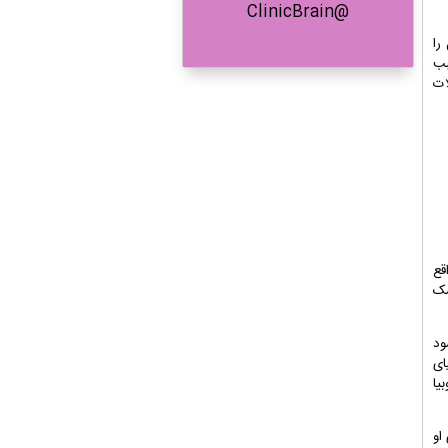
@ClinicBrain
را
بب
ات
قع
شک
ده می شود
ای
یا
او