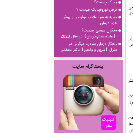
پانیک چیست؟
یی
قرص نوروفیدبک چیست ؟
ال
ضربه به سر، علائم، عوارض، و روش
های درمان
میگرن عصبی چیست؟
【علت،علائم،درمان】در سال 2023!
ای
راهکار درمان سردرد میگرنی در
قص
منزل【سریع و واقعی】دکتر دهقانی
اینستاگرام سایت
تر
لات
رل
ات
لاً
رو