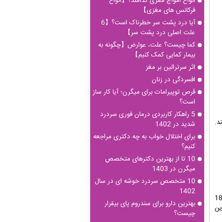
انواع امواج مغزی کدامند؟【انواع
فرکانس های مغزی】
آیا درد پشت سر خطرناک است؟【6
علت اصلی درد پشت سر】
کما چیست؟ علت، عوارض【چگونه به
بیمار کمایی کمک کنیم】
اثر سرترالین بر مغز
افسردگی در زنان
قرص توپیرامات برای میگرن؛ آیا کار ساز
است؟
5 راهکار کاربردی درمان فوری سردرد
د.
شدید در 1402
برای اختلال خواب به چه دکتری مراجعه
کنیم؟
10 تا از بهترین دکترهای متخصص
میگرن در 1403
10 متخصص سردرد خوشه ای در سال
1402
ن توضیح وجود دارد. مثلاً ناتوانی ذهنی که اغلب قبل از 18
بهترین دارو برای سندروم پای بیقرار
ین
چیست؟