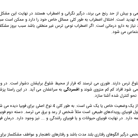
می و بیش از حد رنج می برند، درگیر نگرانی و اضطراب هستند در نهایت این مشکل 
تهدید است. اختلال اضطراب به طور کلی مسائل خاص خود را دارد و ممکن است س
د نیاز به دارو درمانی است. اگر اضطراب نوعی ترس غیر منطقی باشد سبب بروز مشکل
ماعی می شود.
 شلوغ ترس دارند. طوری می ترسند که فرار از محیط شلوغ برایشان دشوار است. در وا
 شود افراد کم کم منزوی شوند و
افسردگی
به سراغشان می آید. در این راستا پز
حو کنترل شده آشنا سازد.
8- فوبیای خاص: فوبیای خاص شامل ترس شدید از یک وضعیت خاص یا یک شی است. به طور کلی 4 نوع اصلی برای فوبیا دی
ول فوبیای رویدادهای طبیعی است مثلاً شخص از رعد و برق می ترسد. دسته دوم فوبی
. در نهایت فوبیای حیوانات و یا فوبیای رانندگی و ... نیز وجود دارد. درمان فوب
 درگیر الگوهای رفتاری بلند مدت باشد و رفتارهای ناهنجار و عواطف مشکلساز برای 