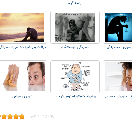
اینستاگرام
ههای مقابله با آن
افسردگی: اینستاگرام
خرافات و واقعیتها در مورد افسردگ
 بیماریهای اضطرابی
روشهای کاهش استرس در خانه
درمان وسواس
10
/
10
از
1
کاربر