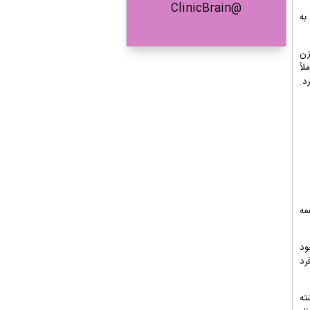
@ClinicBrain
به
زن
اً
د.
مه
ود
رد
ته