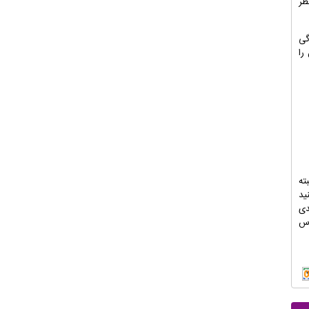
ظر
گی
را
ته
ید
دی
اس