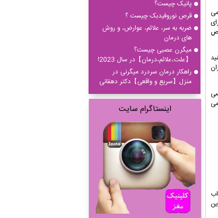
پانیک چیست؟
ی
قرص نوروفیدبک چیست ؟
ای
ضربه به سر، علائم، عوارض، و روش
یص
های درمان
میگرن عصبی چیست؟
ید
【علت،علائم،درمان】در سال 2023!
ان
راهکار درمان سردرد میگرنی در
منزل【سریع و واقعی】دکتر دهقانی
سی
می
اینستاگرام سایت
اب
ین