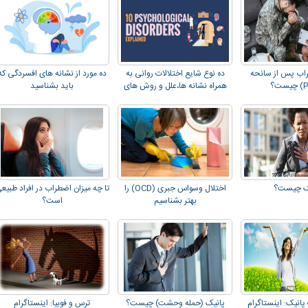
راب پس از سانحه
ده نوع شایع اختلالات روانی به
ده مورد از نشانه های افسردگی که
همراه نشانه ها،علل و روش های
باید بشناسید
درمان
ک چیست؟
اختلال وسواس جبری (OCD) را
تا چه میزان اضطراب در افراد طبیع
بهتر بشناسیم
است؟
پانیک: اینستاگرام
پانیک (حمله وحشت) چیست؟
ترس و فوبیا: اینستاگرام