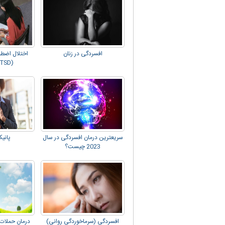
افسردگی در زنان
اختلال اضط
(PTSD) چیست؟
سریعترین درمان افسردگی در سال
پانی
2023 چیست؟
افسردگی (سرماخوردگی روانی)
درمان حملات 