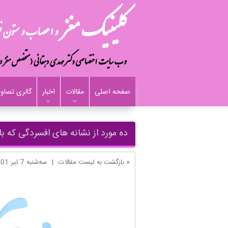
صفحه اصلی
مقالات
اخبار
گالری تصاوی
ده مورد از نشانه های افسردگی که با
« بازگشت به لیست مقالات
|
ﺳﻪشنبه 7 تير 1401