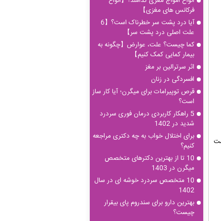
انواع امواج مغزی کدامند؟【انواع
فرکانس های مغزی】
آیا درد پشت سر خطرناک است؟【6
علت اصلی درد پشت سر】
کما چیست؟ علت، عوارض【چگونه به
بیمار کمایی کمک کنیم】
اثر سرترالین بر مغز
افسردگی در زنان
قرص توپیرامات برای میگرن؛ آیا کار ساز
است؟
5 راهکار کاربردی درمان فوری سردرد
شدید در 1402
برای اختلال خواب به چه دکتری مراجعه
ست
کنیم؟
10 تا از بهترین دکترهای متخصص
میگرن در 1403
10 متخصص سردرد خوشه ای در سال
1402
بهترین دارو برای سندروم پای بیقرار
چیست؟