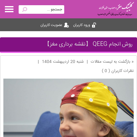
ورود کاربران
عضویت کاربران
روش انجام QEEG 【نقشه برداری مغز】
« بازگشت به لیست مقالات
|
شنبه 20 ارديبهشت 1404
|
نظرات کاربران ( 0 )