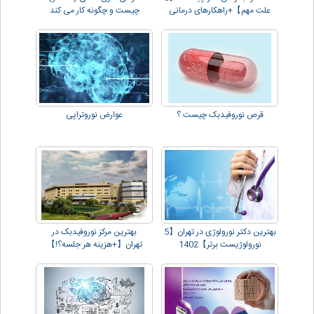
علت مهم】+راهکارهای درمانی
چیست و چگونه کار می کند
قرص نوروفیدبک چیست ؟
عوارض نوروتراپی
بهترین دکتر نورولوژی در تهران【5
بهترین مرکز نوروفیدبک در
نورولوژیست برتر】1402
تهران【+هزینه هر جلسه؟!】