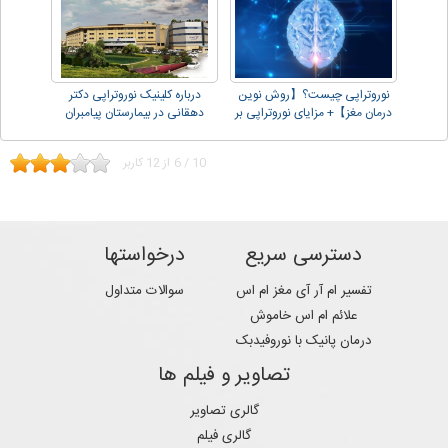
نوروتراپی چیست؟【روش نوین
درباره کلینیک نوروتراپی دکتر
درمان مغز】+ مزایای نوروتراپی بر
دهقانی در بیمارستان پیامبران
مغز
10
/
6
از
12
کاربر
دسترسی سریع
درخواستها
تفسیر ام آر آی مغز ام اس
سوالات متداول
علائم ام اس خاموش
درمان پانیک با نوروفیدبک
تصاویر و فیلم ها
گالری تصاویر
گالری فیلم