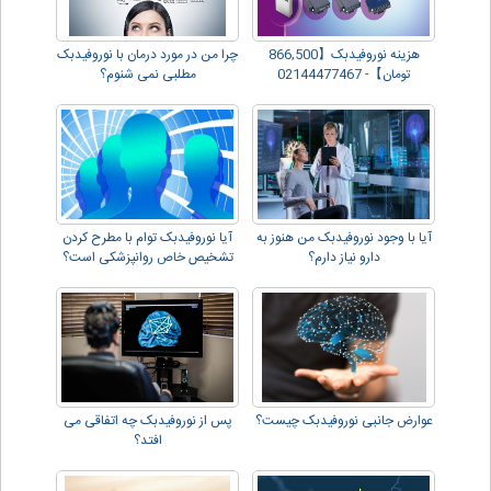
هزینه نوروفیدبک【866,500
چرا من در مورد درمان با نوروفیدبک
تومان】- 02144477467
مطلبی نمی شنوم؟
آیا با وجود نوروفیدبک من هنوز به
آیا نوروفیدبک توام با مطرح کردن
دارو نیاز دارم؟
تشخیص خاص روانپزشکی است؟
عوارض جانبی نوروفیدبک چیست؟
پس از نوروفیدبک چه اتفاقی می
افتد؟