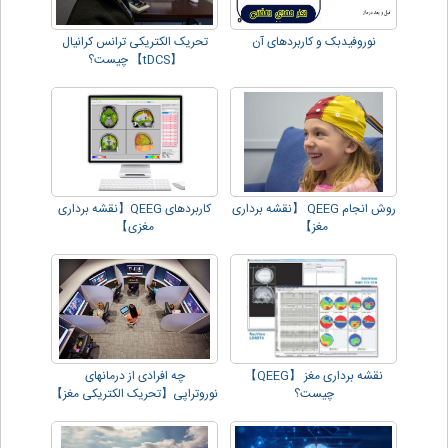
نوروفیدبک و کاربردهای آن
تحریک الکتریکی ترانس کرانیال
【tDCS】 چیست؟
روش انجام QEEG 【نقشه برداری
کاربردهای QEEG【نقشه برداری
مغز】
مغزی】
نقشه برداری مغز 【QEEG】
چه افرادی از درمانهای
چیست؟
نوروتراپی【تحریک الکتریکی مغز】
سود می برند؟