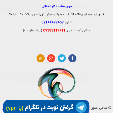
آدرس مطب دکتر دهقانی:
تهران. ميدان پونك، اشرفی اصفهانی، نبش کوچه نهم، پلاک ۳۰، طبقه۵
♦
تلفن:
02144477467
منشی نوبت دهی:
09383117711
(پیامرسان بله)
© تمامی حقوق این وب سایت متعلق به کلینیک مغز و اعصاب و ستون فقرات دکتر