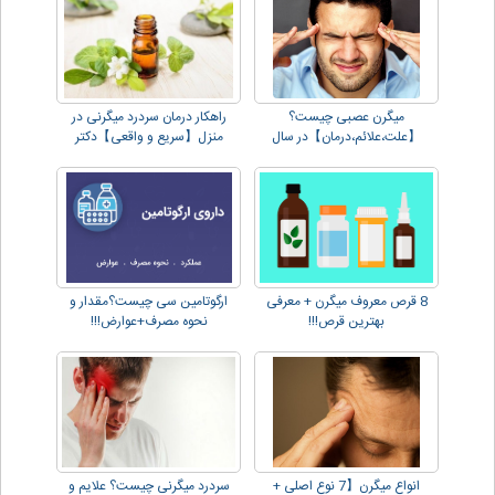
میگرن عصبی چیست؟
راهکار درمان سردرد میگرنی در
【علت،علائم،درمان】در سال
منزل【سریع و واقعی】دکتر
2023!
دهقانی
8 قرص معروف میگرن + معرفی
ارگوتامین سی چیست؟مقدار و
بهترین قرص!!!
نحوه مصرف+عوارض!!!
انواع میگرن【7 نوع اصلی +
سردرد میگرنی چیست؟ علایم و