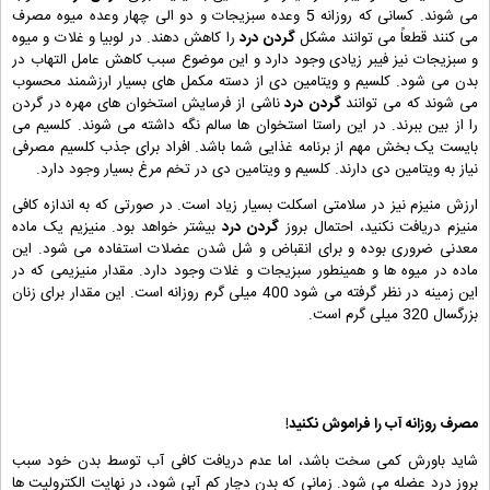
می شوند. کسانی که روزانه 5 وعده سبزیجات و دو الی چهار وعده میوه مصرف
می کنند قطعاً می توانند مشکل
گردن درد
را کاهش دهند. در لوبیا و غلات و میوه
و سبزیجات نیز فیبر زیادی وجود دارد و این موضوع سبب کاهش عامل التهاب در
بدن می شود. کلسیم و ویتامین دی از دسته مکمل های بسیار ارزشمند محسوب
می شوند که می توانند
گردن درد
ناشی از فرسایش استخوان های مهره در گردن
را از بین ببرند. در این راستا استخوان ها سالم نگه داشته می شوند. کلسیم می
بایست یک بخش مهم از برنامه غذایی شما باشد. افراد برای جذب کلسیم مصرفی
نیاز به ویتامین دی دارند. کلسیم و ویتامین دی در تخم مرغ بسیار وجود دارد.
ارزش منیزم نیز در سلامتی اسکلت بسیار زیاد است. در صورتی که به اندازه کافی
منیزم دریافت نکنید، احتمال بروز
گردن درد
بیشتر خواهد بود. منیزیم یک ماده
معدنی ضروری بوده و برای انقباض و شل شدن عضلات استفاده می شود. این
ماده در میوه ها و همینطور سبزیجات و غلات وجود دارد. مقدار منیزیمی که در
این زمینه در نظر گرفته می شود 400 میلی گرم روزانه است. این مقدار برای زنان
بزرگسال 320 میلی گرم است.
مصرف روزانه آب را فراموش نکنید!
شاید باورش کمی سخت باشد، اما عدم دریافت کافی آب توسط بدن خود سبب
بروز درد عضله می شود. زمانی که بدن دچار کم آبی شود، در نهایت الکترولیت ها