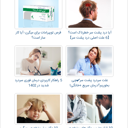
آیا درد پشت سر خطرناک است؟
قرص توپیرامات برای میگرن؛ آیا کار
【6 علت اصلی درد پشت سر】
ساز است؟
علت سردرد پشت سر✔️چی
5 راهکار کاربردی درمان فوری سردرد
بخوریم؟درمان سریع +خانگی!
شدید در 1402