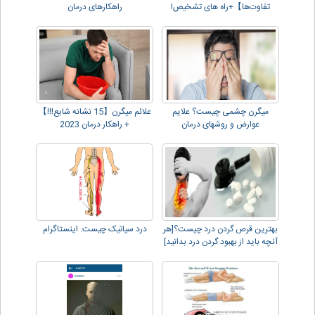
تفاوت‌ها】+راه های تشخیص!
راهکارهای درمان
میگرن چشمی چیست؟ علایم
علائم میگرن【15 نشانه شایع!!!】
عوارض و روشهای درمان
+ راهکار درمان 2023
بهترین قرص گردن درد چیست؟[هر
درد سیاتیک چیست: اینستاگرام
آنچه باید از بهبود گردن درد بدانید]