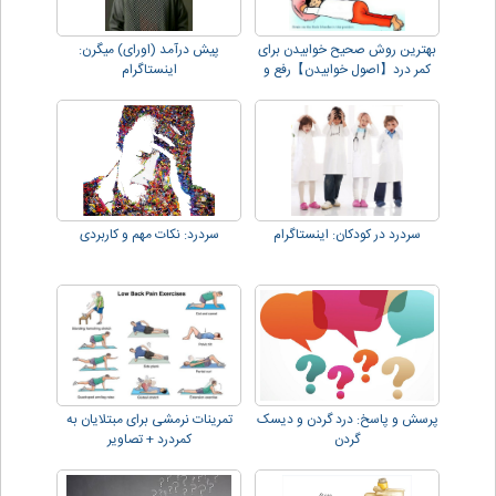
بهترین روش صحیح خوابیدن برای
پیش درآمد (اورای) میگرن:
کمر درد【اصول خوابیدن】رفع و
اینستاگرام
کاهش درد
سردرد در کودکان: اینستاگرام
سردرد: نکات مهم و کاربردی
پرسش و پاسخ: درد گردن و دیسک
تمرینات نرمشی برای مبتلایان به
گردن
کمردرد + تصاویر