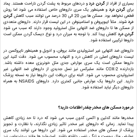
بسیاری از افراد از
گردن درد
و دردهای مربوط به پشت گردن ناراحت هستند. پماد
برای
گردن درد
و همینطور یک سری داروهای خاص استفاده می شود اما روش
قطعی نخواهد بود. مسکن ها بین 20 الی 30 درصد می توانند سبب کاهش
گردن
درد
شوند. مثلاً ایبوپروفن و استامینوفن در این لیست قرار دارند. داروهای متعددی
از مسکن ها تا داروهای ضد التهابی مثل استروئید وجود دارند که سبب می شود
گردن درد
کاهش پیدا کند. با توجه به میزان درد و نوع دیسک گردن ممکن است
داروها ترکیبی استفاده شود.
داروهای ضد التهابی غیر استروئیدی مانند بروفن، و ادویل و همینطور ناپروکسن در
لیست داروهای اصلی در کاهش درد و التهاب محسوب می شود. دقت کنید این
داروها ممکن است یک سری عوارض جدی مثل خونریزی معده داشته باشد.
بازدارنده COX-2 مانند سلبرکس نیز نسل جدیدی از داروهای ضد التهابی غیر
استروئیدی محسوب می شود. البته برای دریافت این داروها نیاز به نسخه پزشک
دارید. این داروها یک عوارض جانبی کمتری دارد. داروهای NSAIDS به همراه
داروهای دیگر نباید استفاده شود.
در مورد مسکن های مخدر چقدر اطلاعات دارید؟
مخدرها مانند کدئین و اکسی کدون سبب می شود که درد تا حد زیادی کاهش
پیدا نماید. زمانی که داروهای غیر مخدر تاثیر زیادی نگذارند، با نظارت و تجویز
پزشک از مسکن های مخدر استفاده می شود. این داروها می توانند یک سری
عوارض مثل یبوست و تنگی نفس داشته باشند. استروئید ها مانند پردنیزولون نیز