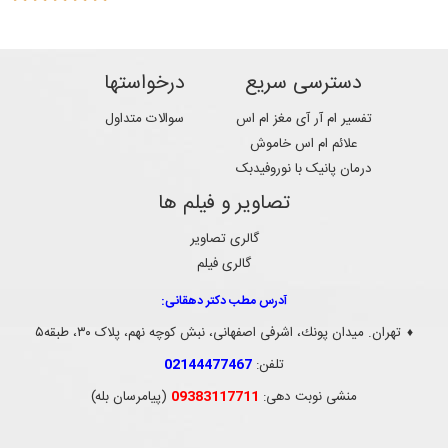
دسترسی سریع
درخواستها
تفسیر ام آر آی مغز ام اس
سوالات متداول
علائم ام اس خاموش
درمان پانیک با نوروفیدبک
تصاویر و فیلم ها
گالری تصاویر
گالری فیلم
آدرس مطب دکتر دهقانی:
تهران. ميدان پونك، اشرفی اصفهانی، نبش کوچه نهم، پلاک ۳۰، طبقه۵
♦
تلفن:
02144477467
منشی نوبت دهی:
09383117711
(پیامرسان بله)