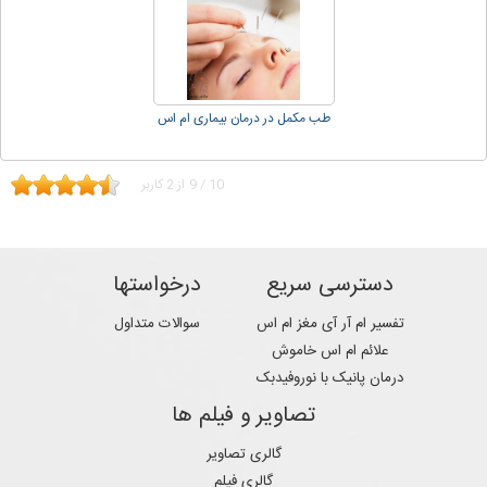
طب مکمل در درمان بیماری ام اس
10
/
9
از
2
کاربر
دسترسی سریع
درخواستها
تفسیر ام آر آی مغز ام اس
سوالات متداول
علائم ام اس خاموش
درمان پانیک با نوروفیدبک
تصاویر و فیلم ها
گالری تصاویر
گالری فیلم