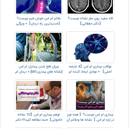
لکه سفید روی مغز نشانه چیست؟
علائم ام اس خوش خیم چیست؟
【دکتر دهقانی】
【جدیدترین راه درمان】+ ویژگی
ها و تشخیص
عواقب بیماری ام اس【4 عارضه
میزان فلج شدن بیماران ام اس
اصلی】 + عوامل ایجاد کننده ام
[نشانه های بیماری MS] + درمان ام
اس
اس
بیماری ام اس چیست؟【 همه چیز
توهم بیماری ام اس【10 نشانه
در باره ام اس 】نشانه ها وعلائم آن
خاموش】حتما مطالعه کنید!!!-دکتر
دهقانی