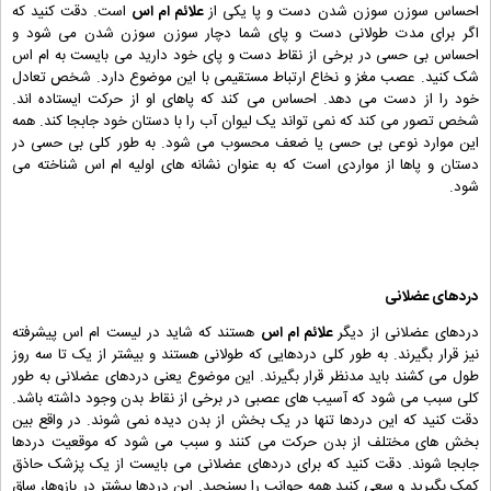
احساس سوزن سوزن شدن دست و پا یکی از
علائم ام اس
است. دقت کنید که
اگر برای مدت طولانی دست و پای شما دچار سوزن سوزن شدن می شود و
احساس بی حسی در برخی از نقاط دست و پای خود دارید می بایست به ام اس
شک کنید. عصب مغز و نخاع ارتباط مستقیمی با این موضوع دارد. شخص تعادل
خود را از دست می دهد. احساس می کند که پاهای او از حرکت ایستاده اند.
شخص تصور می کند که نمی تواند یک لیوان آب را با دستان خود جابجا کند. همه
این موارد نوعی بی حسی یا ضعف محسوب می شود. به طور کلی بی حسی در
دستان و پاها از مواردی است که به عنوان نشانه های اولیه ام اس شناخته می
شود.
دردهای عضلانی
دردهای عضلانی از دیگر
علائم ام اس
هستند که شاید در لیست ام اس پیشرفته
نیز قرار بگیرند. به طور کلی دردهایی که طولانی هستند و بیشتر از یک تا سه روز
طول می کشند باید مدنظر قرار بگیرند. این موضوع یعنی دردهای عضلانی به طور
کلی سبب می شود که آسیب های عصبی در برخی از نقاط بدن وجود داشته باشد.
دقت کنید که این دردها تنها در یک بخش از بدن دیده نمی شوند. در واقع بین
بخش های مختلف از بدن حرکت می کنند و سبب می شود که موقعیت دردها
جابجا شوند. دقت کنید که برای دردهای عضلانی می بایست از یک پزشک حاذق
کمک بگیرید و سعی کنید همه جوانب را بسنجید. این دردها بیشتر در بازوها، ساق