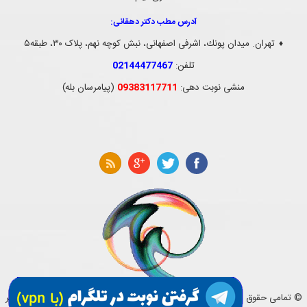
آدرس مطب دکتر دهقانی:
تهران. ميدان پونك، اشرفی اصفهانی، نبش کوچه نهم، پلاک ۳۰، طبقه۵
♦
تلفن:
02144477467
منشی نوبت دهی:
09383117711
(پیامرسان بله)
© تمامی حقوق این وب سایت متعلق به کلینیک مغز و اعصاب و ستون فقرات دکتر