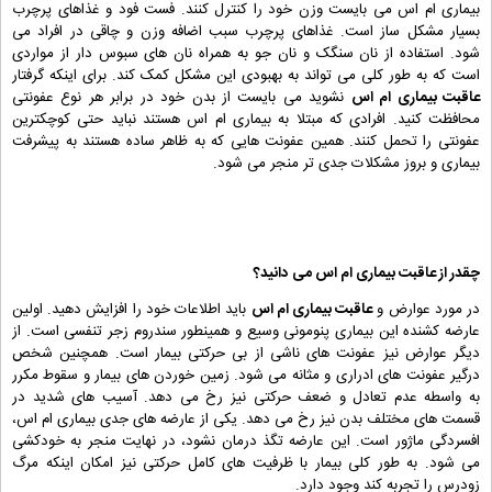
بیماری ام اس می بایست وزن خود را کنترل کنند. فست فود و غذاهای پرچرب
بسیار مشکل ساز است. غذاهای پرچرب سبب اضافه وزن و چاقی در افراد می
شود. استفاده از نان سنگک و نان جو به همراه نان های سبوس دار از مواردی
است که به طور کلی می تواند به بهبودی این مشکل کمک کند. برای اینکه گرفتار
عاقبت بیماری ام اس
نشوید می بایست از بدن خود در برابر هر نوع عفونتی
محافظت کنید. افرادی که مبتلا به بیماری ام اس هستند نباید حتی کوچکترین
عفونتی را تحمل کنند. همین عفونت هایی که به ظاهر ساده هستند به پیشرفت
بیماری و بروز مشکلات جدی تر منجر می شود.
چقدر از
عاقبت بیماری ام اس
می دانید؟
در مورد عوارض و
عاقبت بیماری ام اس
باید اطلاعات خود را افزایش دهید. اولین
عارضه کشنده این بیماری پنومونی وسیع و همینطور سندروم زجر تنفسی است. از
دیگر عوارض نیز عفونت های ناشی از بی حرکتی بیمار است. همچنین شخص
درگیر عفونت های ادراری و مثانه می شود. زمین خوردن های بیمار و سقوط مکرر
به واسطه عدم تعادل و ضعف حرکتی نیز رخ می دهد. آسیب های شدید در
قسمت های مختلف بدن نیز رخ می دهد. یکی از عارضه های جدی بیماری ام اس،
افسردگی ماژور است. این عارضه تگذ درمان نشود، در نهایت منجر به خودکشی
می شود. به طور کلی بیمار با ظرفیت های کامل حرکتی نیز امکان اینکه مرگ
زودرس را تجربه کند وجود دارد.