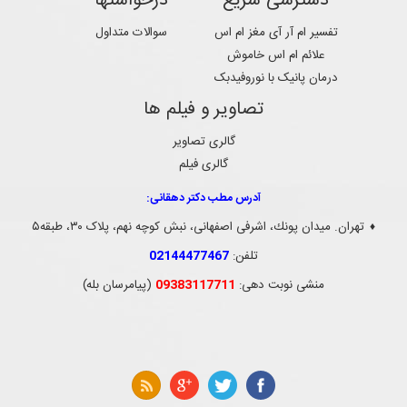
دسترسی سریع
درخواستها
تفسیر ام آر آی مغز ام اس
سوالات متداول
علائم ام اس خاموش
درمان پانیک با نوروفیدبک
تصاویر و فیلم ها
گالری تصاویر
گالری فیلم
آدرس مطب دکتر دهقانی:
تهران. ميدان پونك، اشرفی اصفهانی، نبش کوچه نهم، پلاک ۳۰، طبقه۵
♦
تلفن:
02144477467
منشی نوبت دهی:
09383117711
(پیامرسان بله)