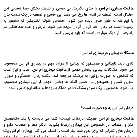
عاقبت بیماری ام اس
را جدی بگیرید. بی حسی و ضعف بخش جدا نشدنی این
اختلال است. ضعف در اندام ها رخ می دهد. بی حسی و ضعف در یک سمت بدن
یا نیم تنه به طور جدی دیده می شود. احساس شوک الکتریکی که مشهور به
لرمیت است در زمان خم کردن گردن دیده می شود. لرزش و عدم هماهنگی در
راه رفتن از دیگر مواردی است که باید بررسی کنید.
مشکلات بینایی در بیماری ام اس
تاری دید، نابینایی و همینطور کم بینایی از موارد مهم در بیماری ام اس محسوب
می شود. مشکلات بینایی بخش مهمی از
عاقبت بیماری ام اس
است و نیاز است
که شخص به صورت روتین به پزشک مراجعه کند. لکنت زبان، خستگی و سوزن
سوزن شدن و همینطور بی حسی اندام ها بخش مهمی از این بیماری محسوب
می شود. همچنین یک سری مشکلات در عملکرد رودها و مثانه ایجاد می شود.
درمان ام اس به چه صورت است؟
عاقبت بیماری ام اس
همیشه دردناک نیست! شما می بایست با یک متخصص
مغز و اعصاب در خصوص این بیماری ارتباط بگیرید. دکتر مغز و اعصاب دارو و
درمان های کنترلی که برای بدن شما نیاز است را کشف می کند. بیماری ام اس یک
بیماری خود ایمنی است. در واقع بدن این احساس را دارد که غشا عصب یک ماده