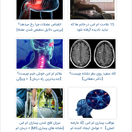
15 علامت ام اس در خانم ها که
انقباض عضلات چرا رخ میدهد؟
نباید نادیده گرفته شود
[بررسی دلایل منقبض شدن عضله]
لکه سفید روی مغز نشانه چیست؟
علائم ام اس خوش خیم چیست؟
【دکتر دهقانی】
【جدیدترین راه درمان】+ ویژگی
ها و تشخیص
عواقب بیماری ام اس【4 عارضه
میزان فلج شدن بیماران ام اس
اصلی】 + عوامل ایجاد کننده ام
[نشانه های بیماری MS] + درمان ام