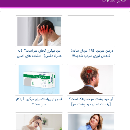
سایر مقالات
درمان سردرد【18 درمان ساده】
درد میگرن کجای سر است؟【به
کاهش فوری سردرد شدید!!!
همراه عکس】+نشانه های اصلی
آیا درد پشت سر خطرناک است؟
قرص توپیرامات برای میگرن؛ آیا کار
【6 علت اصلی درد پشت سر】
ساز است؟