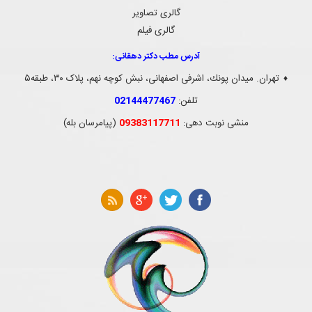
گالری تصاویر
گالری فیلم
آدرس مطب دکتر دهقانی:
تهران. ميدان پونك، اشرفی اصفهانی، نبش کوچه نهم، پلاک ۳۰، طبقه۵
♦
تلفن:
02144477467
منشی نوبت دهی:
09383117711
(پیامرسان بله)