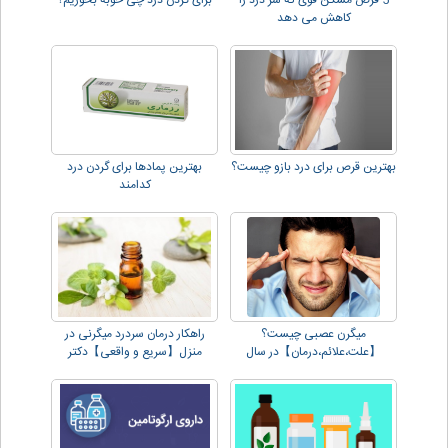
5 قرص مسکن قوی که سر درد را
برای گردن درد چی خوبه بخوریم؟
کاهش می دهد
بهترین قرص برای درد بازو چیست؟
بهترین پمادها برای گردن درد
کدامند
میگرن عصبی چیست؟
راهکار درمان سردرد میگرنی در
【علت،علائم،درمان】در سال
منزل【سریع و واقعی】دکتر
2023!
دهقانی