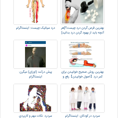
بهترین قرص گردن درد چیست؟[هر
درد سیاتیک چیست: اینستاگرام
آنچه باید از بهبود گردن درد بدانید]
بهترین روش صحیح خوابیدن برای
پیش درآمد (اورای) میگرن:
کمر درد【اصول خوابیدن】رفع و
اینستاگرام
کاهش درد
سردرد در کودکان: اینستاگرام
سردرد: نکات مهم و کاربردی