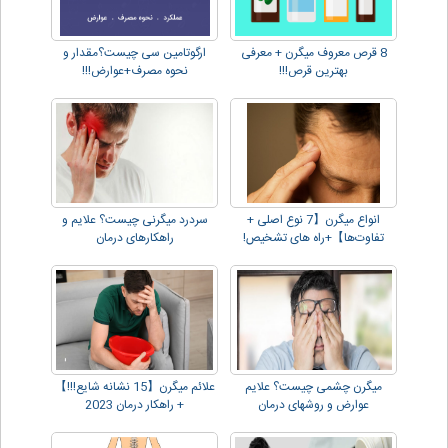
8 قرص معروف میگرن + معرفی
ارگوتامین سی چیست؟مقدار و
بهترین قرص!!!
نحوه مصرف+عوارض!!!
انواع میگرن【7 نوع اصلی +
سردرد میگرنی چیست؟ علایم و
تفاوت‌ها】+راه های تشخیص!
راهکارهای درمان
میگرن چشمی چیست؟ علایم
علائم میگرن【15 نشانه شایع!!!】
عوارض و روشهای درمان
+ راهکار درمان 2023