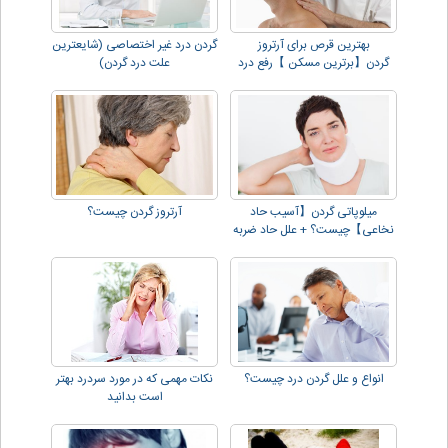
بهترین قرص برای آرتروز
گردن درد غیر اختصاصی (شایعترین
گردن【برترین مسکن 】رفع درد
علت درد گردن)
گردن و دیسک!!
میلوپاتی گردن【آسیب حاد
آرتروز گردن چیست؟
نخاعی】چیست؟ + علل حاد ضربه
اي !!
انواع و علل گردن درد چیست؟
نکات مهمی که در مورد سردرد بهتر
است بدانید